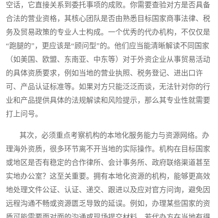
空话，它直接关系到委托事项的成败。你需要查验对方是否具备
合法的营业资格，其核心团队是否由熟悉目标国家商事法律、税
务及贸易政策的专业人士构成。一个优秀的代办机构，不仅仅是
“跑腿的”，更应该是“顾问型”的。他们应当能清晰解读不同国家
（如美国、欧盟、东南亚、中东等）对于外资企业从事贸易活动
的具体资质要求，例如当地的营业执照、税务登记、进出口许
可、产品认证标准等。如果对方只能泛泛而谈，无法针对你的行
业和产品提供具体的法规解读和风险提示，那么其专业性就需要
打上问号。
其次，必须重点考察机构的本地化服务能力与资源网络。办
理海外资质，很多环节离不开当地的实际操作。机构在目标国家
或地区是否有稳定的合作律所、会计事务所、政府联络渠道甚至
实地办公室？这至关重要。拥有本地化资源的机构，能够更高效
地处理文件公证、认证、递交、跟进以及应对官方问询，避免因
远程沟通不畅或资源匮乏导致的延误。例如，办理某些国家的资
质可能需要面对面的沟通或现场提交材料，若代办方在当地有得