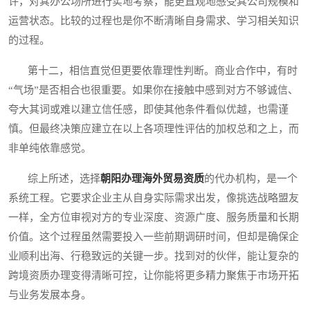
许，对其办公场所进行实地考察，能更直观地感受其公司规模和
运营状态。比较的过程也是你不断清晰自身需求、学习相关知识
的过程。
第十二，相信直觉但更要依靠理性判断。商业合作中，有时
“气场”是否相合也很重要。如果你在接触中感到对方不够诚信、
夸大其词或难以建立信任感，即使其他条件看似优越，也需谨
慎。但最终决策应建立在以上各项理性评估的加权总和之上，而
非单纯依靠感觉。
综上所述，选择
朝阳办理海外贸易资质
的代办机构，是一个
系统工程。它要求企业主从自身实际需求出发，像挑选战略盟友
一样，全方位审视对方的专业深度、资源广度、服务质量和长期
价值。这个过程虽然需要投入一些前期调研时间，但却是确保企
业顺利出海、行稳致远的关键一步。找到对的伙伴，能让复杂的
跨境资质办理变得清晰可控，让你能将更多精力聚焦于市场开拓
与业务发展本身。