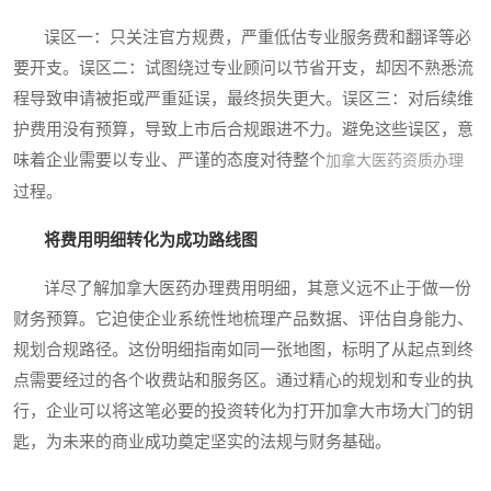
误区一：只关注官方规费，严重低估专业服务费和翻译等必
要开支。误区二：试图绕过专业顾问以节省开支，却因不熟悉流
程导致申请被拒或严重延误，最终损失更大。误区三：对后续维
护费用没有预算，导致上市后合规跟进不力。避免这些误区，意
味着企业需要以专业、严谨的态度对待整个
加拿大医药资质办理
过程。
将费用明细转化为成功路线图
详尽了解加拿大医药办理费用明细，其意义远不止于做一份
财务预算。它迫使企业系统性地梳理产品数据、评估自身能力、
规划合规路径。这份明细指南如同一张地图，标明了从起点到终
点需要经过的各个收费站和服务区。通过精心的规划和专业的执
行，企业可以将这笔必要的投资转化为打开加拿大市场大门的钥
匙，为未来的商业成功奠定坚实的法规与财务基础。