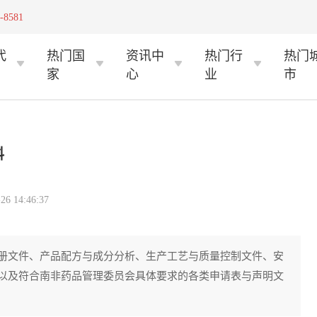
-8581
代
热门国
资讯中
热门行
热门
家
心
业
市
料
 14:46:37
册文件、产品配方与成分分析、生产工艺与质量控制文件、安
以及符合南非药品管理委员会具体要求的各类申请表与声明文