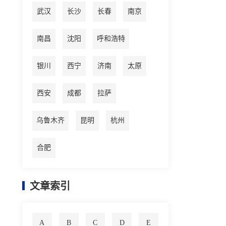
武汉
长沙
长春
南京
南昌
沈阳
呼和浩特
银川
西宁
济南
太原
西安
成都
拉萨
乌鲁木齐
昆明
杭州
合肥
文章索引
A
B
C
D
E