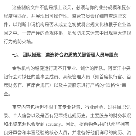
这些制度文件不能是纸上谈兵，必须与你的业务规模和复杂
程度相匹配，并展现出可操作性。监管官员会仔细审查这些文
件，以判断申请机构是否从成立之初就将合规文化植根于企业基
因之中。一套严谨的合规体系，是预防未来运营中出现重大违规
行为的防火墙。
七、 团队搭建：遴选符合资质的关键管理人员与股东
金融机构的稳健运行离不开专业、诚信的团队。阿富汗中央
银行会对拟任的董事会成员、高级管理人员（如首席执行官、首
席财务官、首席合规官）以及主要股东进行严格的“适格性”审
查。
审查内容包括但不限于其专业背景、行业经验、过往履职记
录、个人信誉以及是否有犯罪或违规历史。主要股东的财务状况
和出资来源也会受到 scrutiny。因此，提前物色并确认那些拥有
良好声誉和丰富经验的核心人员，并准备好他们详尽的简历、资