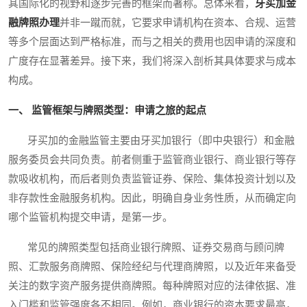
其国际化的视野和逐步完善的框架而著称。总体来看，
牙买加金
融牌照办理
并非一蹴而就，它要求申请机构在资本、合规、运营
等多个层面达到严格标准，而与之相关的费用也因申请的深度和
广度存在显著差异。接下来，我们将深入剖析其具体要求与成本
构成。
一、 监管框架与牌照类型：申请之旅的起点
牙买加的金融监管主要由牙买加银行（即中央银行）和金融
服务委员会共同负责。前者侧重于监管商业银行、商业银行等存
款吸收机构，而后者则负责监管证券、保险、集体投资计划以及
非存款性金融服务机构。因此，明确自身业务性质，从而确定向
哪个监管机构提交申请，是第一步。
常见的牌照类型包括商业银行牌照、证券交易商与顾问牌
照、汇款服务商牌照、保险经纪与代理商牌照，以及近年来备受
关注的数字资产服务提供商牌照。每种牌照对应的法律依据、准
入门槛和监管强度各不相同。例如，商业银行的资本要求最高，