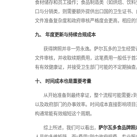
食材储存和员工操作；食品制造类（如烘焙、饮料
口与分销类，则需要额外提供出口国的卫生证书、
文件准备复杂度和政府审核严格度会更高，相应的
九、 年度更新与持续合规成本
获得牌照并非一劳永逸。萨尔瓦多的卫生经营许
文件审核，并收取续期费用，这笔费用一般低于首
有有效健康证，并接受卫生部门可能的不定期抽查
十、 时间成本也是重要考量
从开始准备到最终拿证，整个流程可能需要2到
以及政府部门的办事效率。时间成本直接影响项目
构通常能有效缩短这个周期。
综上所述，我们可以看出，
萨尔瓦多食品牌照
人员的多维矩阵，而“费用”则由政府规费、专业