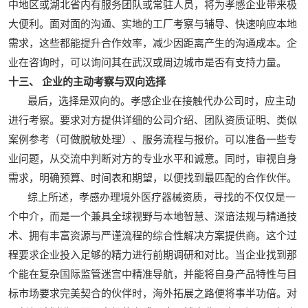
中地区或湖北省内有服务团队或常驻人员，将为孝感企业带来极
大便利。面对面的沟通、实地的工厂考察与辅导、快速响应本地
需求，这些都能提升合作效率，减少因距离产生的沟通成本。企
业在咨询时，可以询问其在武汉或周边城市是否有支持力量。
十三、 企业的主动考察与双向选择
最后，选择是双向的。孝感企业在接触代办公司时，应主动
进行考察。要求对方提供详细的公司介绍、团队资质证明、类似
案例参考（可做脱敏处理）、服务流程与报价。可以准备一些专
业问题，从交流中判断对方的专业水平和诚意。同时，审视自身
需求，明确预算、时间表和期望，以便找到最匹配的合作伙伴。
综上所述，孝感办理境外医疗器械资质，寻找的不仅仅是一
个中介，而是一个兼具全球视野与本地智慧、深谙法规与精通技
术、拥有丰富资源与严谨流程的综合性解决方案提供商。这个过
程要求企业投入足够的精力进行前期调研和对比。当企业找到那
个能在复杂国际监管迷宫中精准导航，并能将自身产品特性与目
标市场要求完美契合的伙伴时，海外拓展之路便将事半功倍。对