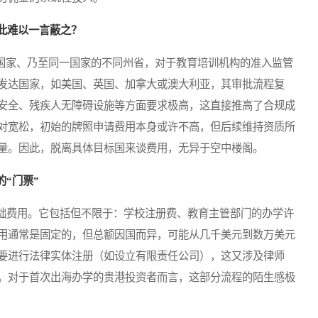
此难以一言蔽之？
国家、乃至同一国家的不同州省，对于教育培训机构的准入监管
发达国家，如美国、英国、加拿大或澳大利亚，其审批流程复
安全、残疾人无障碍设施等方面要求极高，这直接推高了合规成
对宽松，初始的牌照申请费用本身或许不高，但后续维持资质所
量。因此，脱离具体目标国来谈费用，无异于空中楼阁。
“门票”
费用。它包括但不限于：学校注册费、教育主管部门的办学许
用通常是固定的，但总额因国而异，可能从几千美元到数万美元
要进行法律实体注册（如设立有限责任公司），这又涉及律师
。对于首次出海办学的贵港投资者而言，这部分流程的陌生感极