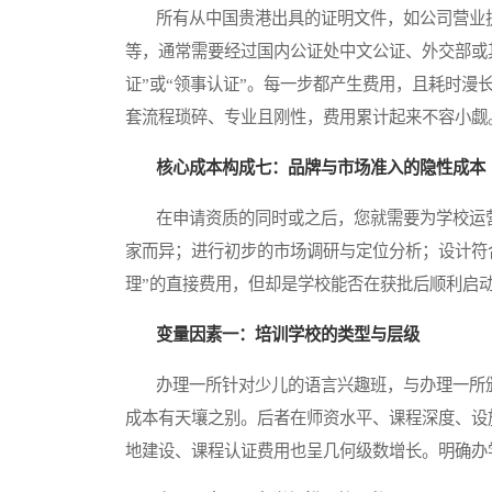
所有从中国贵港出具的证明文件，如公司营业执
等，通常需要经过国内公证处中文公证、外交部或
证”或“领事认证”。每一步都产生费用，且耗时
套流程琐碎、专业且刚性，费用累计起来不容小觑
核心成本构成七：品牌与市场准入的隐性成本
在申请资质的同时或之后，您就需要为学校运营
家而异；进行初步的市场调研与定位分析；设计符
理”的直接费用，但却是学校能否在获批后顺利启
变量因素一：培训学校的类型与层级
办理一所针对少儿的语言兴趣班，与办理一所颁
成本有天壤之别。后者在师资水平、课程深度、设
地建设、课程认证费用也呈几何级数增长。明确办