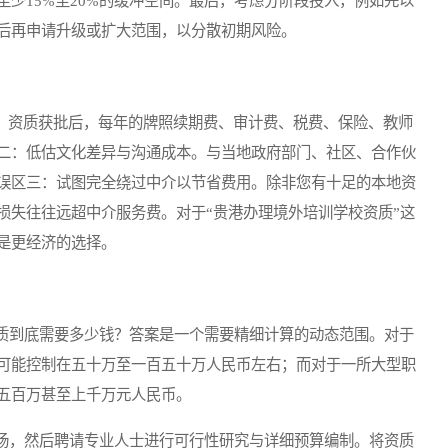
少15%至20%的缓冲空间。最后，考虑分阶段投入，例如先以
后再申请升级或扩大范围，以分散初期风险。
。资质获批后，每年的牌照续期费、审计费、税费、保险、教师
二：低估文化差异与沟通成本。与当地政府部门、社区、合作伙
误区三：试图完全绕过中介以节省费用。除非您有十足的本地资
损失往往远超中介服务费。对于“贵港办理境外培训学校资质”这
是更经济的选择。
到底需要多少钱？答案是一个需要精细计算的动态范围。对于
可能控制在五十万至一百五十万人民币左右；而对于一所大型职
五百万甚至上千万元人民币。
，然后聘请专业人士进行可行性研究与详细预算编制。将资质