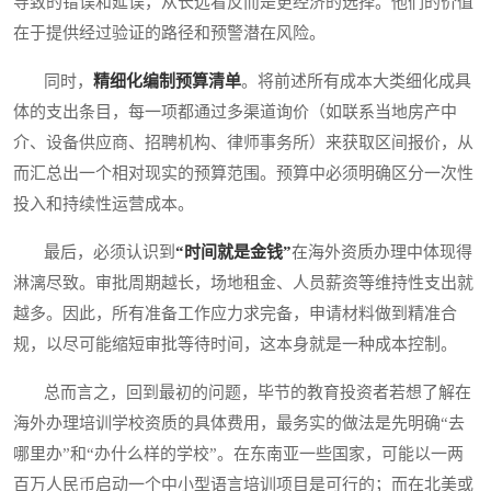
导致的错误和延误，从长远看反而是更经济的选择。他们的价值
在于提供经过验证的路径和预警潜在风险。
同时，
精细化编制预算清单
。将前述所有成本大类细化成具
体的支出条目，每一项都通过多渠道询价（如联系当地房产中
介、设备供应商、招聘机构、律师事务所）来获取区间报价，从
而汇总出一个相对现实的预算范围。预算中必须明确区分一次性
投入和持续性运营成本。
最后，必须认识到
“时间就是金钱”
在海外资质办理中体现得
淋漓尽致。审批周期越长，场地租金、人员薪资等维持性支出就
越多。因此，所有准备工作应力求完备，申请材料做到精准合
规，以尽可能缩短审批等待时间，这本身就是一种成本控制。
总而言之，回到最初的问题，毕节的教育投资者若想了解在
海外办理培训学校资质的具体费用，最务实的做法是先明确“去
哪里办”和“办什么样的学校”。在东南亚一些国家，可能以一两
百万人民币启动一个中小型语言培训项目是可行的；而在北美或