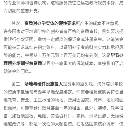
的专业律师和咨询机构，这笔服务费往往远超政府规费本身，成
为初期的重要开支。
其次，
资质对办学实体的硬性要求
所产生的成本不容忽视。
许多国家对于培训学校的创办者有严格的资质审核，例如要求提
供银行存款证明、缴纳一定额度的保证金或注册资金。这笔资金
可能被要求冻结在指定账户，以证明办学者的财务实力和承担风
险的能力，金额从十万美元到上百万美元均有先例。这是
毕节办
理境外培训学校资质
过程中一笔重大的沉淀成本，直接影响了启
动资金的门槛。
第三，
场地与硬件设施投入
是费用的重头戏。海外培训学校
的资质审批通常与办学场地深度绑定。你需要租赁或购买符合当
地教育、安全、卫生标准的场地。费用因国家、城市、地段和面
积而异，可能需预付数月甚至一年的租金。此外，装修、教学设
备（如智能黑板、电脑、实验器材）、家具、消防设施、无障碍
通道改造等，都是一次性的大额投资。在发达国家核心城市，仅