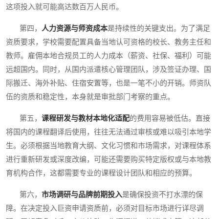
这项投入就可能高达数百万人民币。
第四，
人力资源与师资成本
是持续性的关键支出。为了满足
资质要求，学校需要配置具备当地认可资格的校长、教务主任和
教师。雇佣本地合规员工的人力成本（薪资、社保、福利）可能
远超国内。同时，从国内派遣核心管理团队，涉及签证办理、国
际搬迁、海外补贴、住宿安置等，也是一笔不小的开销。师资队
伍的资质和稳定性，本身就是审批部门考察的重点。
第五，
课程研发与教材本地化适配
的费用容易被低估。直接
将国内的课程翻译后使用，往往无法通过审核或难以吸引本地学
生。必须根据当地教育大纲、文化习惯和市场需求，对课程体系
进行重新研发或深度改编，可能还需要购买特定版权或与本地教
育机构合作，这都需要专业的课程设计团队和相应的预算。
第六，
市场调研与品牌前期投入
是确保投资不打水漂的保
障。在决定投入巨资申请资质前，必须对目标市场进行详尽调