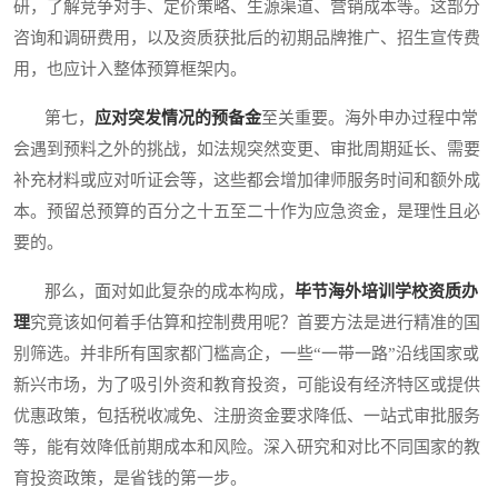
研，了解竞争对手、定价策略、生源渠道、营销成本等。这部分
咨询和调研费用，以及资质获批后的初期品牌推广、招生宣传费
用，也应计入整体预算框架内。
第七，
应对突发情况的预备金
至关重要。海外申办过程中常
会遇到预料之外的挑战，如法规突然变更、审批周期延长、需要
补充材料或应对听证会等，这些都会增加律师服务时间和额外成
本。预留总预算的百分之十五至二十作为应急资金，是理性且必
要的。
那么，面对如此复杂的成本构成，
毕节海外培训学校资质办
理
究竟该如何着手估算和控制费用呢？首要方法是进行精准的国
别筛选。并非所有国家都门槛高企，一些“一带一路”沿线国家或
新兴市场，为了吸引外资和教育投资，可能设有经济特区或提供
优惠政策，包括税收减免、注册资金要求降低、一站式审批服务
等，能有效降低前期成本和风险。深入研究和对比不同国家的教
育投资政策，是省钱的第一步。