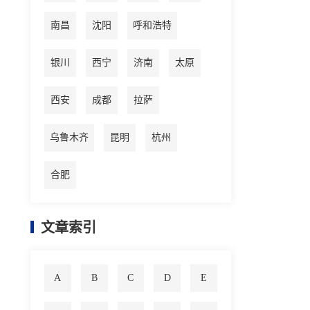
南昌
沈阳
呼和浩特
银川
西宁
济南
太原
西安
成都
拉萨
乌鲁木齐
昆明
杭州
合肥
文章索引
A
B
C
D
E