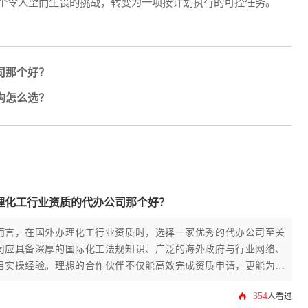
个令人望而生畏的挑战，转变为一项按计划执行的可控任务。
司那个好？
构怎么选？
理化工行业资质的代办公司那个好？
而言，在国外办理化工行业资质时，选择一家优秀的代办公司至关
司应具备深厚的国际化工法规知识、广泛的海外政府与行业网络、
目实操经验。理想的合作伙伴不仅能高效完成资质申请，更能为企
询与风险预警，成为企业开拓海外市场的坚实桥梁。
354
人看过