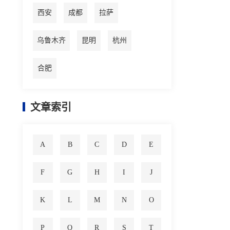
西安
成都
拉萨
乌鲁木齐
昆明
杭州
合肥
文章索引
A
B
C
D
E
F
G
H
I
J
K
L
M
N
O
P
Q
R
S
T