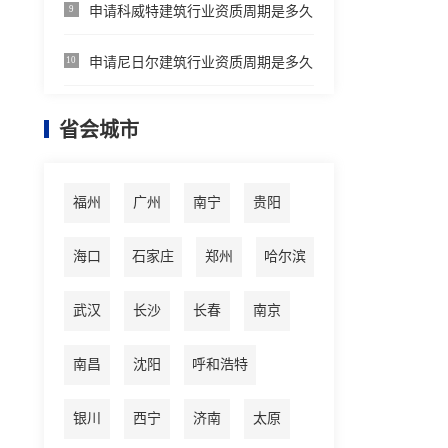
申请科威特建筑行业资质周期是多久
9
申请尼日尔建筑行业资质周期是多久
10
省会城市
福州
广州
南宁
贵阳
海口
石家庄
郑州
哈尔滨
武汉
长沙
长春
南京
南昌
沈阳
呼和浩特
银川
西宁
济南
太原