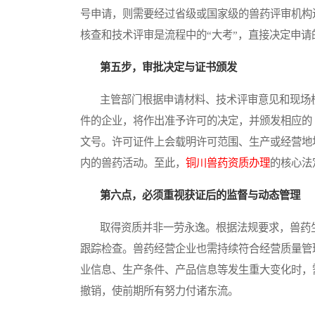
号申请，则需要经过省级或国家级的兽药评审机构
核查和技术评审是流程中的“大考”，直接决定申请
第五步，审批决定与证书颁发
主管部门根据申请材料、技术评审意见和现场核
件的企业，将作出准予许可的决定，并颁发相应的
文号。许可证件上会载明许可范围、生产或经营地
内的兽药活动。至此，
铜川兽药资质办理
的核心法
第六点，必须重视获证后的监督与动态管理
取得资质并非一劳永逸。根据法规要求，兽药生
跟踪检查。兽药经营企业也需持续符合经营质量管
业信息、生产条件、产品信息等发生重大变化时，
撤销，使前期所有努力付诸东流。