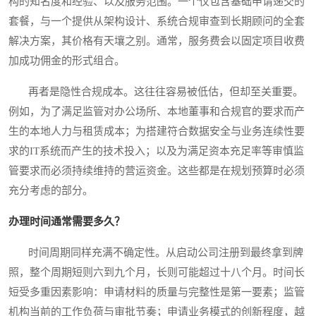
构的知名度和经验、以及服务范围。一个仅包含基础申请递交的
套餐，与一个提供从架构设计、系统合规审查到长期顾问的全套
解决方案，其价格有天壤之别。通常，服务费会以固定项目收费
加成功佣金的形式组合。
再者是隐性合规成本。这往往容易被低估，但却至关重要。
例如，为了满足监管对办公场所、本地董事和合规官的要求而产
生的本地人力与租赁成本；为搭建符合数据安全与业务连续性要
求的IT系统而产生的技术投入；以及为满足资本充足率等审慎监
管要求而必须持续维持的营运资金。这些都是在规划预算时必须
充分考虑的部分。
办理时间通常需要多久？
时间周期同样充满不确定性。从启动公司注册到最终拿到牌
照，整个周期短则六到九个月，长则可能超过十八个月。时间长
短受多重因素影响：申请材料的质量与完整性是第一要素；监管
机构当前的工作负荷与审批节奏；申请业务模式的创新程度，越