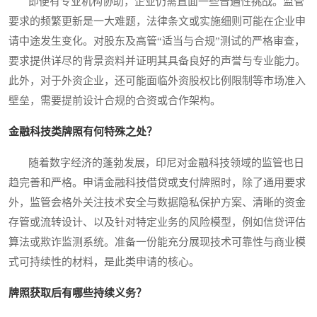
即便有专业机构协助，企业仍需直面一些普遍性挑战。监管
要求的频繁更新是一大难题，法律条文或实施细则可能在企业申
请中途发生变化。对股东及高管“适当与合规”测试的严格审查，
要求提供详尽的背景资料并证明其具备良好的声誉与专业能力。
此外，对于外资企业，还可能面临外资股权比例限制等市场准入
壁垒，需要提前设计合规的合资或合作架构。
金融科技类牌照有何特殊之处？
随着数字经济的蓬勃发展，印尼对金融科技领域的监管也日
趋完善和严格。申请金融科技借贷或支付牌照时，除了通用要求
外，监管会格外关注技术安全与数据隐私保护方案、清晰的资金
存管或流转设计、以及针对特定业务的风险模型，例如信贷评估
算法或欺诈监测系统。准备一份能充分展现技术可靠性与商业模
式可持续性的材料，是此类申请的核心。
牌照获取后有哪些持续义务？