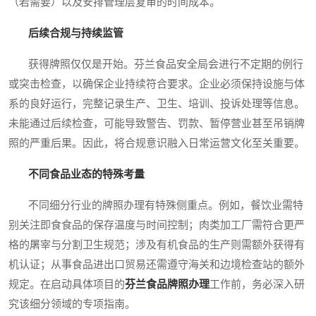
（若需要）以及安排管理层复审的时间成本。
后续合规与持续监管
获得牌照仅仅是开始。芬兰食品安全局会进行不定期的例行
或突击检查，以确保企业持续符合要求。企业必须保持设施与体
系的良好运行，完整记录生产、卫生、培训、投诉处理等信息。
未能通过后续检查，可能导致警告、罚款、暂停营业甚至吊销牌
照的严重后果。因此，将合规意识融入日常运营文化至关重要。
不同食品业态的特殊考量
不同细分行业的牌照办理有特殊侧重点。例如，餐饮业需特
别关注即食食品的保存温度与时间控制；肉类加工厂需符合更严
格的屠宰与分割卫生规范；涉及有机食品的生产则需额外获得有
机认证；从事食品进出口贸易还需遵守海关和边境检查站的额外
规定。在启动具体项目的
芬兰食品牌照办理
工作前，务必深入研
究该细分领域的专项指南。