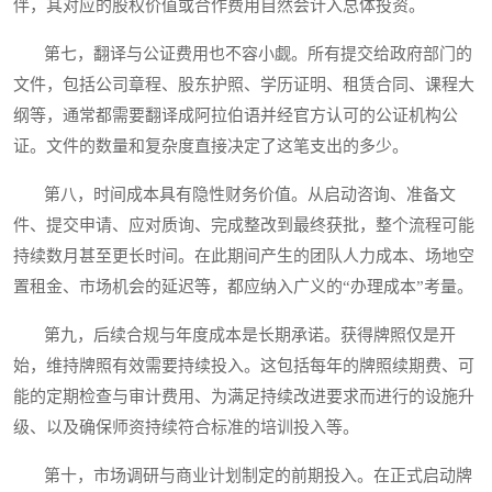
伴，其对应的股权价值或合作费用自然会计入总体投资。
第七，翻译与公证费用也不容小觑。所有提交给政府部门的
文件，包括公司章程、股东护照、学历证明、租赁合同、课程大
纲等，通常都需要翻译成阿拉伯语并经官方认可的公证机构公
证。文件的数量和复杂度直接决定了这笔支出的多少。
第八，时间成本具有隐性财务价值。从启动咨询、准备文
件、提交申请、应对质询、完成整改到最终获批，整个流程可能
持续数月甚至更长时间。在此期间产生的团队人力成本、场地空
置租金、市场机会的延迟等，都应纳入广义的“办理成本”考量。
第九，后续合规与年度成本是长期承诺。获得牌照仅是开
始，维持牌照有效需要持续投入。这包括每年的牌照续期费、可
能的定期检查与审计费用、为满足持续改进要求而进行的设施升
级、以及确保师资持续符合标准的培训投入等。
第十，市场调研与商业计划制定的前期投入。在正式启动牌