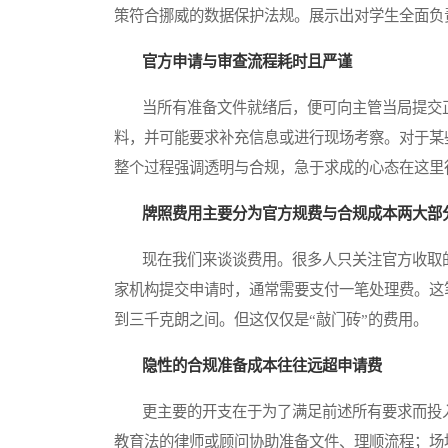
策符合挪威的数据保护法规。展示出对学生全面负
官方申请与审查流程耗时且严谨
当所有准备文件就绪后，便可向主管当局提交正
料，并可能要求补充信息或进行现场考察。对于某
整个过程强调透明与合规，急于求成的心态在这里
牌照费用主要分为官方规费与合规成本两大部
现在我们来谈谈费用。很多人只关注官方收取的
家机构提交申请时，通常需要支付一笔处理费。这
到三千克朗之间。但这仅仅是“敲门砖”的费用。
隐性的合规准备成本往往远超申请费
更主要的开支在于为了满足前述所有要求而投入
教育法的律师或顾问协助准备文件、理顺流程；场