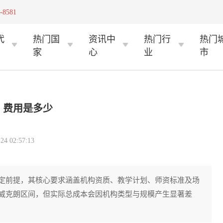
-8581
代
热门国
资讯中
热门行
热门
家
心
业
市
，费用是多少
 02:57:13
定前提，其核心要求涵盖机构资质、教学计划、师资标准及场
威克朗区间，但实际总成本会因机构类型与规模产生显著差