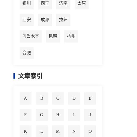
银川
西宁
济南
太原
西安
成都
拉萨
乌鲁木齐
昆明
杭州
合肥
文章索引
A
B
C
D
E
F
G
H
I
J
K
L
M
N
O