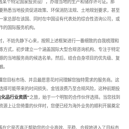
线某个特定国家投资设厂，办理当地的生产和储存许可证。那
要熟悉当地投资促进政策、环保消防法规、土地规划要求，甚至
一家总部在该国、同时在中国设有代表处的综合性咨询公司，或
作的国际服务机构。
时，不妨先静下心来，按照上述框架进行一番细致的自我梳理和
等方式，初步建立一个涵盖国际大型合规咨询机构、专注于特定
源的当地服务商的候选名单。然后，结合自身项目的优先级、复
触。
您目标市场、并且最愿意花时间理解您独特需求的服务商。这
选择可能带来的时间损失、金钱浪费乃至合规风险，这种前期投
危化品行业资质”
之旅，始于一个明智的合作伙伴选择。当您找到
资源上让您倚重的伙伴时，您便已经为海外业务的顺利开展奠定
落在它是否真正帮助您的企业高效、平稳、合规地进入了目标市