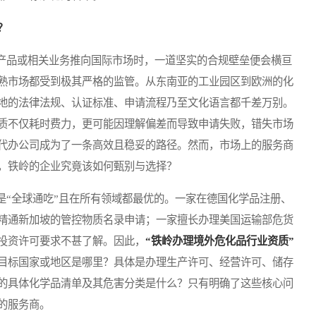
？
品或相关业务推向国际市场时，一道坚实的合规壁垒便会横亘
熟市场都受到极其严格的监管。从东南亚的工业园区到欧洲的化
地的法律法规、认证标准、申请流程乃至文化语言都千差万别。
质不仅耗时费力，更可能因理解偏差而导致申请失败，错失市场
代办公司成为了一条高效且稳妥的路径。然而，市场上的服务商
，铁岭的企业究竟该如何甄别与选择？
“全球通吃”且在所有领域都最优的。一家在德国化学品注册、
精通新加坡的管控物质名录申请；一家擅长办理美国运输部危货
投资许可要求不甚了解。因此，
“铁岭办理境外危化品行业资质”
目标国家或地区是哪里？具体是办理生产许可、经营许可、储存
的具体化学品清单及其危害分类是什么？只有明确了这些核心问
的服务商。