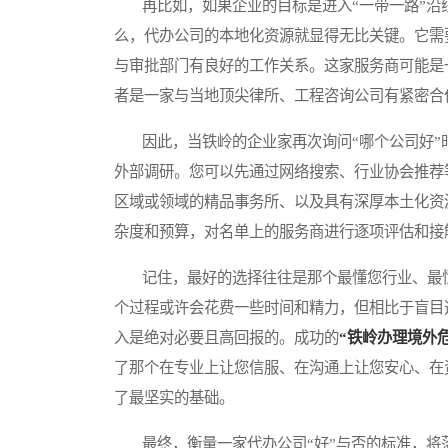
再比如，如果企业的目标是进入“一带一路”沿
么，代办公司的本地化资源就显得无比关键。它需
与审批部门有良好的工作关系。这家服务商可能是
者是一家与当地顶尖律所、工程咨询公司有紧密合
因此，当铁岭的企业家再次询问“哪个公司好”
外部调研。您可以先通过网络搜索、行业协会推荐
区域或领域的精品事务所、以及具有深厚本土化资
杂度和预算，对名单上的服务商进行逐项评估和接
记住，最好的选择往往是那个最懂您行业、最懂
个过程或许会花费一些时间和精力，但相比于盲目
入是绝对必要且高回报的。成功的
“铁岭办理境外
了那个在专业上让您信服、在沟通上让您安心、在
了最坚实的基础。
最终，衡量一家代办公司“好”与否的标准，将