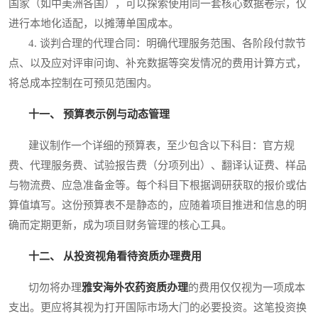
国家（如中美洲各国），可以探索使用同一套核心数据卷宗，仅
进行本地化适配，以摊薄单国成本。
4. 谈判合理的代理合同：明确代理服务范围、各阶段付款节
点、以及应对评审问询、补充数据等突发情况的费用计算方式，
将总成本控制在可预见范围内。
十一、 预算表示例与动态管理
建议制作一个详细的预算表，至少包含以下科目：官方规
费、代理服务费、试验报告费（分项列出）、翻译认证费、样品
与物流费、应急准备金等。每个科目下根据调研获取的报价或估
算值填写。这份预算表不是静态的，应随着项目推进和信息的明
确而定期更新，成为项目财务管理的核心工具。
十二、 从投资视角看待资质办理费用
切勿将办理
雅安海外农药资质办理
的费用仅仅视为一项成本
支出。更应将其视为打开国际市场大门的必要投资。这笔投资换