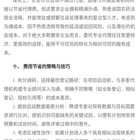
理论上，企业可以尝试不通过代理，直接与外国监管机构对
接以节省代理费。但这要求企业拥有精通外语、熟悉该国农药法
规全流程、并能常驻或频繁往返处理事务的复合型人才。考虑到
沟通成本、因不熟悉流程导致的延误或驳回风险，以及潜在的机
会成本，对于绝大多数雅安企业而言，委托专业代理往往是更经
济、更高效的选择，能将不可控风险转化为相对可控的服务成
本。
十、 费用节省的策略与技巧
1. 充分调研，选择最优登记路径：在项目启动前，与多家代
理机构或专业顾问深入沟通，明确不同策略（如全新登记、相似
登记、授权引用等）的成本差异。
2. 提前启动数据差距分析：聘请专家对现有数据与目标国要
求进行比对，提前识别可能缺失的关键试验，以便有计划地安排
预算和试验时间，避免评审过程中的意外。
3. 考虑区域性协作：如果计划进入多个具有相似法规体系的