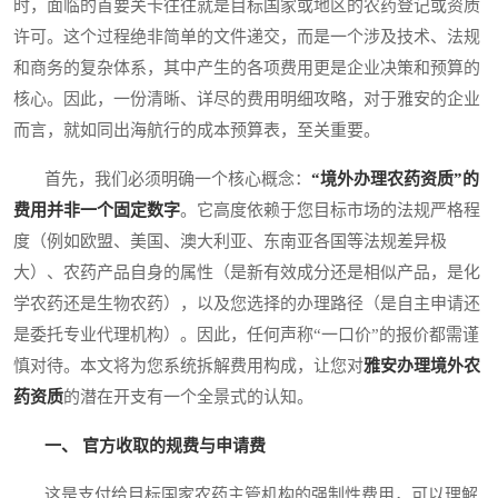
时，面临的首要关卡往往就是目标国家或地区的农药登记或资质
许可。这个过程绝非简单的文件递交，而是一个涉及技术、法规
和商务的复杂体系，其中产生的各项费用更是企业决策和预算的
核心。因此，一份清晰、详尽的费用明细攻略，对于雅安的企业
而言，就如同出海航行的成本预算表，至关重要。
首先，我们必须明确一个核心概念：
“境外办理农药资质”的
费用并非一个固定数字
。它高度依赖于您目标市场的法规严格程
度（例如欧盟、美国、澳大利亚、东南亚各国等法规差异极
大）、农药产品自身的属性（是新有效成分还是相似产品，是化
学农药还是生物农药），以及您选择的办理路径（是自主申请还
是委托专业代理机构）。因此，任何声称“一口价”的报价都需谨
慎对待。本文将为您系统拆解费用构成，让您对
雅安办理境外农
药资质
的潜在开支有一个全景式的认知。
一、 官方收取的规费与申请费
这是支付给目标国家农药主管机构的强制性费用，可以理解