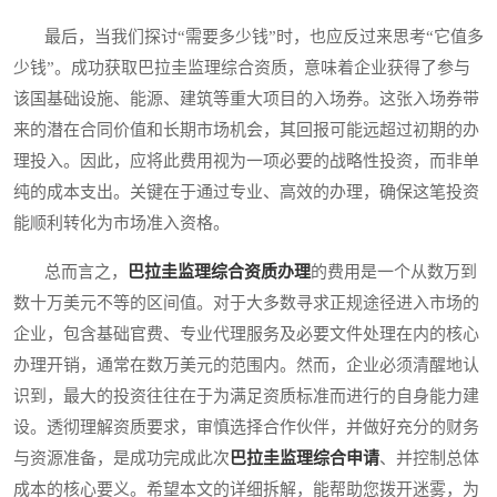
最后，当我们探讨“需要多少钱”时，也应反过来思考“它值多
少钱”。成功获取巴拉圭监理综合资质，意味着企业获得了参与
该国基础设施、能源、建筑等重大项目的入场券。这张入场券带
来的潜在合同价值和长期市场机会，其回报可能远超过初期的办
理投入。因此，应将此费用视为一项必要的战略性投资，而非单
纯的成本支出。关键在于通过专业、高效的办理，确保这笔投资
能顺利转化为市场准入资格。
总而言之，
巴拉圭监理综合资质办理
的费用是一个从数万到
数十万美元不等的区间值。对于大多数寻求正规途径进入市场的
企业，包含基础官费、专业代理服务及必要文件处理在内的核心
办理开销，通常在数万美元的范围内。然而，企业必须清醒地认
识到，最大的投资往往在于为满足资质标准而进行的自身能力建
设。透彻理解资质要求，审慎选择合作伙伴，并做好充分的财务
与资源准备，是成功完成此次
巴拉圭监理综合申请
、并控制总体
成本的核心要义。希望本文的详细拆解，能帮助您拨开迷雾，为