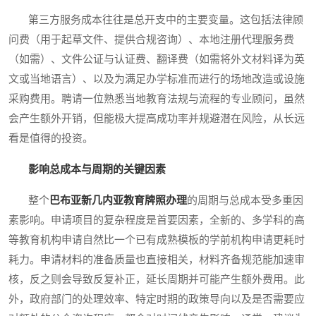
第三方服务成本往往是总开支中的主要变量。这包括法律顾
问费（用于起草文件、提供合规咨询）、本地注册代理服务费
（如需）、文件公证与认证费、翻译费（如需将外文材料译为英
文或当地语言）、以及为满足办学标准而进行的场地改造或设施
采购费用。聘请一位熟悉当地教育法规与流程的专业顾问，虽然
会产生额外开销，但能极大提高成功率并规避潜在风险，从长远
看是值得的投资。
影响总成本与周期的关键因素
整个
巴布亚新几内亚教育牌照办理
的周期与总成本受多重因
素影响。申请项目的复杂程度是首要因素，全新的、多学科的高
等教育机构申请自然比一个已有成熟模板的学前机构申请更耗时
耗力。申请材料的准备质量也直接相关，材料齐备规范能加速审
核，反之则会导致反复补正，延长周期并可能产生额外费用。此
外，政府部门的处理效率、特定时期的政策导向以及是否需要应