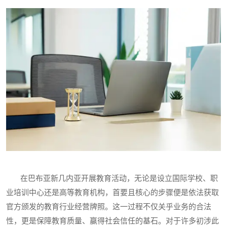
在巴布亚新几内亚开展教育活动，无论是设立国际学校、职
业培训中心还是高等教育机构，首要且核心的步骤便是依法获取
官方颁发的教育行业经营牌照。这一过程不仅关乎业务的合法
性，更是保障教育质量、赢得社会信任的基石。对于许多初涉此