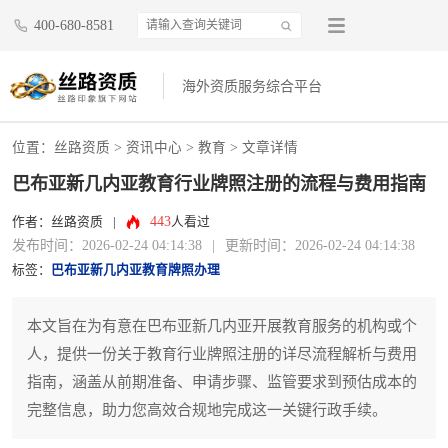
400-680-8581
海外资质服务综合平台
位置：
丝路资质
>
资讯中心
>
教育
> 文章详情
巴布亚新几内亚教育行业牌照注册的流程与费用指南
443
作者：丝路资质
|
人看过
发布时间：2026-02-24 04:14:38
|
更新时间：2026-02-24 04:14:38
标签：
巴布亚新几内亚教育牌照办理
本文旨在为有意在巴布亚新几内亚开展教育服务的机构或个
人，提供一份关于教育行业牌照注册的详尽流程解析与费用
指南，涵盖从前期准备、申请步骤、监管要求到预估成本的
完整信息，助力您高效合规地完成这一关键行政手续。