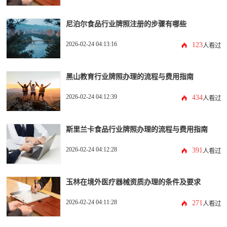
尼泊尔食品行业牌照注册的步骤有哪些
2026-02-24 04:13:16
123
人看过
黑山教育行业牌照办理的流程与费用指南
2026-02-24 04:12:39
434
人看过
斯里兰卡食品行业牌照办理的流程与费用指南
2026-02-24 04:12:28
391
人看过
玉林在境外医疗器械资质办理的条件及要求
2026-02-24 04:11:28
271
人看过