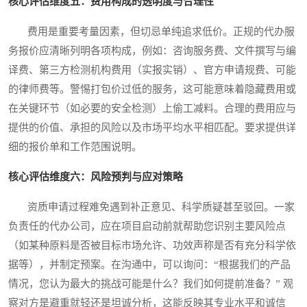
核心评估维度五：费用构成的透明度与合理性
费用是重要考量因素，但切忌单纯追求低价。正规的代办服
务报价应清晰列明各项构成，例如：咨询服务费、文件撰写与编
译费、第三方检测机构费用（实报实销）、官方申请规费、可能
的律师费等。警惕打包价过低的服务，这可能意味着隐藏费用或
在关键环节（如必要的安全检测）上偷工减料。合理的费用应与
提供的价值、承担的风险以及市场平均水平相匹配。要求提供详
细的报价单和工作范围说明。
核心评估维度六：风险预判与应对策略
资质申请过程难免遇到补正意见、科学质疑甚至驳回。一家
负责任的代办公司，应在项目启动前就帮助您识别主要风险点
（如某种原料是否被目标市场允许、功效声称是否有充分科学依
据等），并制定预案。在沟通中，可以询问：“根据我们的产品
情况，您认为最大的挑战可能是什么？我们如何提前准备？” 观
察对方是避重就轻还是坦诚分析，这能反映其专业水平和诚信