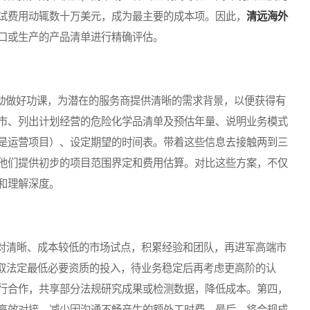
试费用动辄数十万美元，成为最主要的成本项。因此，
清远海外
口或生产的产品清单进行精确评估。
动做好功课，为潜在的服务商提供清晰的需求背景，以便获得有
市、列出计划经营的危险化学品清单及预估年量、说明业务模式
是运营项目）、设定期望的时间表。带着这些信息去接触两到三
他们提供初步的项目范围界定和费用估算。对比这些方案，不仅
和理解深度。
清晰、成本较低的市场试点，积累经验和团队，再进军高端市
获取法定最低必要资质的投入，待业务稳定后再考虑更高阶的认
行合作，共享部分法规研究成果或检测数据，降低成本。第四，
高效对接，减少因沟通不畅产生的额外工时费。最后，将合规成