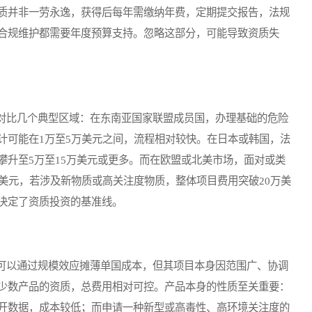
质并非一劳永逸，获得后每年需缴纳年费，定期提交报告，法规
合规维护都需要年度预算支持。忽略这部分，可能导致资质失
比几个典型区域：在东南亚国家联盟成员国，办理基础的危险
计可能在1万至5万美元之间，流程相对较快。在日本或韩国，法
攀升至5万至15万美元或更多。而在欧盟或北美市场，面对或类
美元，若涉及新物质或高关注度物质，整体项目费用突破20万美
决定了资质投资的基准线。
以通过规模效应摊薄单国成本，但其项目本身因范围广、协调
少数产品的资质，总费用相对可控。产品本身的性质至关重要：
开数据，成本较低；而申请一种新型或高毒性、高环境关注度的