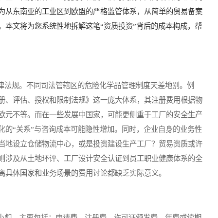
为从东南亚的工业区到欧盟的严格监管体系，从简单的贸易备案
。本文将为您系统性地拆解这笔“资质投资”背后的成本构成，帮
法规。不同司法管辖区的危险化学品管理制度天差地别。例
册、评估、授权和限制法规》这一庞大体系，其注册费用根据物
欧元不等。而在一些发展中国家，可能更侧重于工厂的安全生产
化的“关系”与咨询成本可能隐性增加。同时，企业自身的业务性
当地设立仓储物流中心，或是投资建设生产工厂？贸易资质或许
则涉及从土地环评、工厂设计安全认证到员工职业健康体系的全
离具体国家和业务场景的费用讨论都缺乏实际意义。
觑。主要包括：申请费、注册费、许可证颁发费、年费或续期