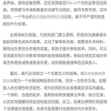
金押金、装修设备预算，还应该预留至少6-12个月的运营流动资
金。将预算与申请和筹备的关键节点绑定，做到专款专用，实时
监控。一个专业的
过程，离不开严谨的财务
吉布提教育牌照办理
规划作为支撑。
在具体执行层面，与政府部门建立透明、积极的沟通渠道也
能起到降低成本的效果。主动了解审批进度，按要求补充材料，
展现出负责任办学者的态度，有助于提升审批效率。同时，可以
咨询是否有针对教育领域的投资鼓励政策，例如在特定区域办学
是否有税收减免或租金优惠，这些都能直接降低总体投入。
最后，我们必须树立一个长期主义的视角。将
吉布提教育牌
视为一个长期战略投资的开端，而非一次性的交易。初期
照办理
投入的合理性和合规性，将为机构的长远发展奠定坚实的基础。
一个顺利、合规的起步，能帮助机构快速建立声誉，吸引生源，
从而实现健康的现金流和投资回报。反之，如果在牌照阶段就埋
下法律或合规隐患，未来可能需要付出更高的代价来弥补。