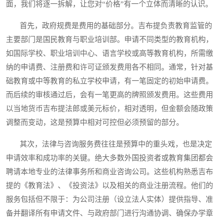
面，我们将逐一拆解，让您对“价格”有一个立体而清晰的认识。
首先，政府规费是费用的基础部分。吉布提负责教育监管的
主要部门是国民教育与职业培训部。申请不同类型的教育机构，
如国际学校、职业培训中心、语言学校或高等教育机构，所需缴
纳的申请费、注册费和许可证颁发费用各不相同。通常，针对基
础教育或中等教育的私立学校申请，有一笔固定的初始申请费。
而后续的审核通过后，会有一笔更高的牌照颁发费用。这些费用
以当地货币吉布提法郎或美元标价，相对透明，但金额会随政策
调整而变动，这是预算中相对可控但必须预留的部分。
其次，法律与咨询服务费往往是预算中的重头戏，也是决定
申请效率和成功率的关键。绝大多数外国投资者或教育集团都会
聘请本地专业的法律事务所和商业咨询公司。这些机构熟悉吉布
提的《教育法》、《投资法》以及相关的商业注册流程。他们的
服务包括但不限于：为公司注册（设立法人实体）提供指导、准
备并翻译所有申请文件、与政府部门进行沟通协调、确保办学章