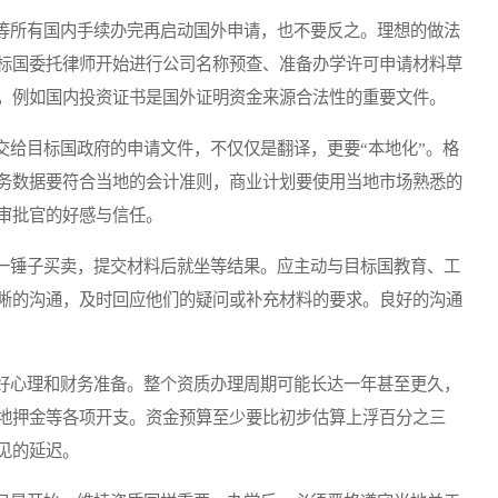
所有国内手续办完再启动国外申请，也不要反之。理想的做法
标国委托律师开始进行公司名称预查、准备办学许可申请材料草
，例如国内投资证书是国外证明资金来源合法性的重要文件。
给目标国政府的申请文件，不仅仅是翻译，更要“本地化”。格
务数据要符合当地的会计准则，商业计划要使用当地市场熟悉的
审批官的好感与信任。
锤子买卖，提交材料后就坐等结果。应主动与目标国教育、工
晰的沟通，及时回应他们的疑问或补充材料的要求。良好的沟通
心理和财务准备。整个资质办理周期可能长达一年甚至更久，
地押金等各项开支。资金预算至少要比初步估算上浮百分之三
见的延迟。