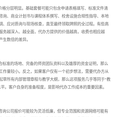
价格分层明显。基础套餐可能只包含申请表格填写、标准文件清
咨询、商业计划书与课程体系撰写、校舍设施合规性指导、本地
调、应对质询与现场核查，直至最终领取牌照的全过程。有些高
服务越深入、越全面，代办方提供的价值越高，收费也相应越
产生数倍的差异。
标准的场地、完备的师资团队资料以及雄厚的资金证明，那么
工作量较小。反之，如果客户仅有一个初步想法，需要代办方从
起草所有内部管理章程与教学大纲，那么这项服务几乎等同于“教
水平。客户自身的准备程度，是影响代办工作成本的重要因素。
询公司报价可能较为灵活低廉，但专业范围和资源网络可能有