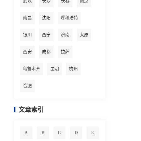
武汉
长沙
长春
南京
南昌
沈阳
呼和浩特
银川
西宁
济南
太原
西安
成都
拉萨
乌鲁木齐
昆明
杭州
合肥
文章索引
A
B
C
D
E