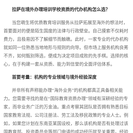
拉萨在境外办理培训学校资质的代办机构怎么选？
当您萌生将优质教育培训服务从拉萨拓展至海外的想法时，
首要面对的便是陌生国度的法律与行政壁垒。自己摸索不仅耗时
费力，且极易因不了解细节而触礁。此时，一家专业的代办机构
就如同一位熟悉当地地形与规则的向导。但市场上服务机构良莠
不齐，如何甄别筛选，便成为决定项目成败的先手棋。选择的核
心，在于构建一套从资质、能力到信誉的全面评估体系。
首要考量：机构的专业领域与境外经验深度
并非所有声称能办理“海外业务”的机构都真正具备相关能
力。您需要寻找的是在“国际教育资质办理”领域有深耕经验的专
家，而非业务广泛的万金油。重点考察其团队是否拥有熟悉目标
国家教育法规、公司注册法、劳工法及移民政策的专业人士。例
如，如果您计划在东南亚某国设校，那么该机构是否有处理过该
国教育部、投资委员会等部门申请的成功经历就至关重要。经验