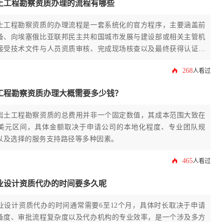
土工程勘察资质办理的流程有哪些
土工程勘察资质的办理流程是一套系统化的官方程序，主要涵盖前
备、向埃塞俄比亚联邦民主共和国城市发展与建设部或相关主管机
接受技术文件与人员资质审核、完成现场核查以及最终获得认证许
。对于计划在该国开展地质与基础工程业务的企业而言，透彻理解
268
人看过
程是合法合规运营的首要前提。
工程勘察资质办理大概需要多少钱？
岩土工程勘察资质的总费用并非一个固定数值，其成本范围大致在
美元区间，具体金额取决于申请公司的本地化程度、专业团队规
以及选择的服务支持路径等多种因素。
465
人看过
业设计资质代办的时间要多久呢
业设计资质代办的时间通常需要6至12个月，具体时长取决于申请
备度、审批流程复杂度以及代办机构的专业效率，是一个涉及多方