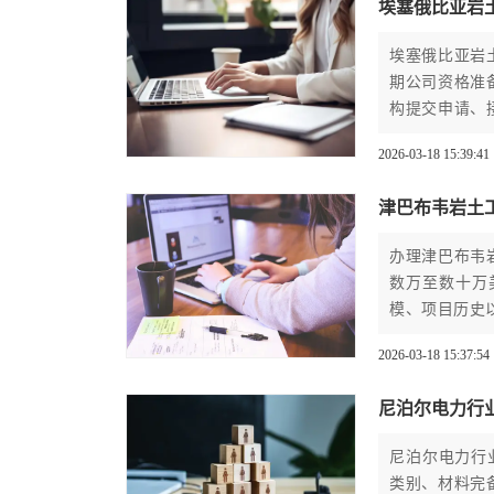
埃塞俄比亚岩
埃塞俄比亚岩
期公司资格准
构提交申请、
可等关键环节
2026-03-18 15:39:41
并遵循这一流
津巴布韦岩土
办理津巴布韦
数万至数十万
模、项目历史
2026-03-18 15:37:54
尼泊尔电力行
尼泊尔电力行
类别、材料完