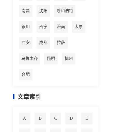
南昌
沈阳
呼和浩特
银川
西宁
济南
太原
西安
成都
拉萨
乌鲁木齐
昆明
杭州
合肥
文章索引
A
B
C
D
E