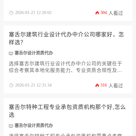
目案例实效。建议优先选择熟悉塞舌尔海岛特殊建
筑规范、具备跨文化沟通能力且能提供全流程跟踪
2026-01-21 12:20:02
304
人看过
服务的机构，通过分阶段评估服务响应速度与方案
落地性来确保合作质量。
塞舌尔建筑行业设计代办中介公司哪家好，怎
样选？
塞舌尔设计资质代办
选择塞舌尔建筑行业设计代办中介公司的关键在于
综合考察其本地化服务能力、专业资质合规性及项
目案例经验。建议通过比对公司历史口碑、团队配
置及服务流程透明度，结合自身项目需求筛选具备
2026-01-21 12:31:34
316
人看过
塞舌尔设计资质代办成熟经验的服务商，以保障建
筑设计方案高效通过审批。
塞舌尔特种工程专业承包资质机构那个好,怎么
选
塞舌尔设计资质代办