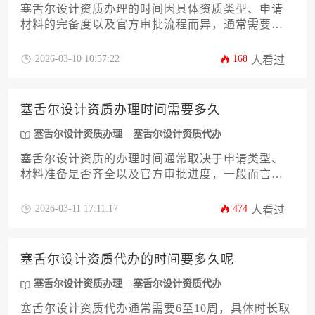
塞舌尔设计资质办理的时间因具体资质类型、申请
材料的完备度以及官方审批流程而异，通常需要数
周至数月不等。办理时长受到申请路径选择、材料
准备专业度以及当地政策变动等多重因素影响。对
2026-03-10 10:57:22
168
人看过
于希望高效完成注册的企业，寻求专业服务机构的
协助往往是节省时间的关键。
塞舌尔设计资质办理时间需要多久
塞舌尔设计资质办理
塞舌尔设计资质代办
塞舌尔设计资质的办理时间通常取决于申请类型、
材料准备是否齐全以及官方审批进度，一般而言，
从提交完整申请到获得批准，整个过程可能需要数
周至数月不等。具体时长会受到申请路径选择、文
2026-03-11 17:11:17
474
人看过
件合规性以及是否寻求专业服务协助等多重因素影
响，提前规划与充分准备是缩短办理周期的关键。
塞舌尔设计资质代办的时间要多久呢
塞舌尔设计资质办理
塞舌尔设计资质代办
塞舌尔设计资质代办通常需要6至10周，具体时长取