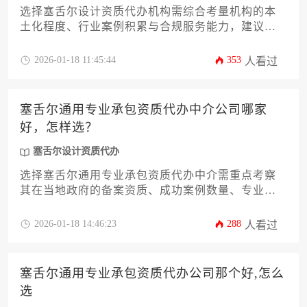
选择塞舌尔设计资质代办机构需综合考量机构的本
土化程度、行业案例积累与合规服务能力，建议通
过实地考察、过往成功案例比对及资质审批流程透
明度三个维度进行筛选，确保找到真正熟悉当地设
2026-01-18 11:45:44
353
人看过
计行业资质审批规则的专业服务商。
塞舌尔通用专业承包资质代办中介公司哪家
好，怎样选？
塞舌尔设计资质代办
选择塞舌尔通用专业承包资质代办中介需重点考察
其在当地政府的备案资质、成功案例数量、专业团
队配置及售后服务体系，通过多维度对比才能找到
可靠的服务商。
2026-01-18 14:46:23
288
人看过
塞舌尔通用专业承包资质代办公司那个好,怎么
选