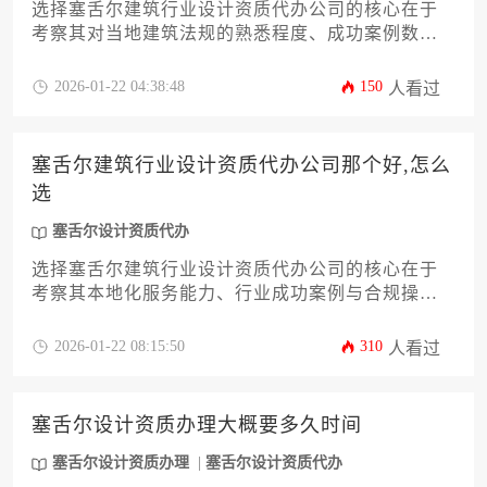
选择塞舌尔建筑行业设计资质代办公司的核心在于
考察其对当地建筑法规的熟悉程度、成功案例数量
以及 multilingual 服务能力，其中塞舌尔设计资质代
办专业机构通常具备本地化团队与跨境协作的双重
2026-01-22 04:38:48
150
人看过
优势。
塞舌尔建筑行业设计资质代办公司那个好,怎么
选
塞舌尔设计资质代办
选择塞舌尔建筑行业设计资质代办公司的核心在于
考察其本地化服务能力、行业成功案例与合规操作
经验。优质代办机构应熟悉塞舌尔建筑法规体系，
具备跨文化沟通优势，并能提供从资质申请到后期
2026-01-22 08:15:50
310
人看过
维护的全流程解决方案。建议企业通过多维度比对
公司实力、服务透明度及客户评价，最终选定与自
身业务需求相匹配的专业合作伙伴。
塞舌尔设计资质办理大概要多久时间
塞舌尔设计资质办理
塞舌尔设计资质代办