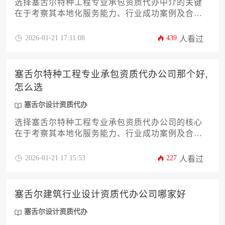
选择塞舌尔特种工程专业承包资质代办中介的关键
在于考察其本地化服务能力、行业成功案例及合规
操作经验，通过比对机构专业度、资源整合效率和
风险管控体系，可筛选出真正具备塞舌尔设计资质
2026-01-21 17:11:08
439
人看过
代办实力的可靠合作伙伴。
塞舌尔特种工程专业承包资质代办公司那个好,
怎么选
塞舌尔设计资质代办
选择塞舌尔特种工程专业承包资质代办公司的核心
在于考察其本地化服务能力、行业成功案例及合规
操作经验，优质代理机构应具备塞舌尔建筑委员会
官方认证资质，并能够针对特种工程需求提供定制
2026-01-21 17:15:53
227
人看过
化解决方案。通过比对机构专业背景、服务透明度
和后续维护支持三大维度，企业可精准筛选出兼具
效率与可靠性的长期合作伙伴。
塞舌尔建筑行业设计资质代办公司哪家好
塞舌尔设计资质代办