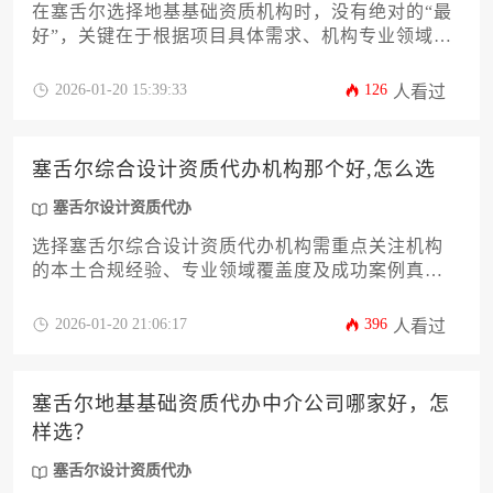
在塞舌尔选择地基基础资质机构时，没有绝对的“最
好”，关键在于根据项目具体需求、机构专业领域、
当地合规经验及服务性价比进行综合评估。建议优
先考察机构在岛屿地质条件下的工程案例、与政府
2026-01-20 15:39:33
126
人看过
部门的协作效率，以及是否提供从资质申请到项目
验收的全流程支持，其中专业的塞舌尔设计资质代
办服务能显著降低合规风险。
塞舌尔综合设计资质代办机构那个好,怎么选
塞舌尔设计资质代办
选择塞舌尔综合设计资质代办机构需重点关注机构
的本土合规经验、专业领域覆盖度及成功案例真实
性，建议通过多维度比对和实地考察等方式筛选优
质服务机构。
2026-01-20 21:06:17
396
人看过
塞舌尔地基基础资质代办中介公司哪家好，怎
样选？
塞舌尔设计资质代办