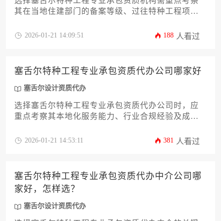
选择塞舌尔特种工程专业承包资质机构需重点考察
其在当地住建部门的备案等级、过往特种工程项目
业绩、专业技术人员配置及跨境合规服务能力，优
质机构通常具备矿业工程、防水防腐等特殊领域实
2026-01-21 14:09:51
188
人看过
操经验与本地化服务团队。
塞舌尔特种工程专业承包资质代办公司哪家好
塞舌尔设计资质代办
选择塞舌尔特种工程专业承包资质代办公司时，应
重点考察其本地化服务能力、行业合规经验及成功
案例数量。专业机构通常具备当地住建部门备案资
质、熟悉特种工程分类标准，并能提供从材料准备
2026-01-21 14:53:11
381
人看过
到资质维护的全周期服务。建议优先选择拥有塞舌
尔本土工程法律顾问团队且处理过海洋工程、爆破
拆除等特殊项目的代理机构。
塞舌尔特种工程专业承包资质代办中介公司哪
家好，怎样选？
塞舌尔设计资质代办