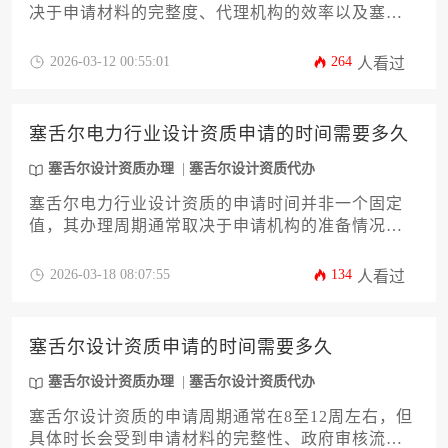
决于申请材料的完整度、代理机构的效率以及塞舌
尔相关机构的审批流程。选择专业、经验丰富的代
办机构是缩短周期、确保成功的关键。
2026-03-12 00:55:01
264
人看过
塞舌尔电力行业设计资质申请的时间需要多久
塞舌尔设计资质办理
塞舌尔设计资质代办
塞舌尔电力行业设计资质的申请时间并非一个固定
值，其办理周期通常取决于申请机构的准备情况、
项目复杂程度以及审批机构的工作流程。一般来
说，从启动准备到最终获得批准，整个过程可能需
2026-03-18 08:07:55
134
人看过
要数月至一年不等的时间。对于希望高效完成塞舌
尔设计资质办理的企业，充分了解流程并提前筹备
是关键。
塞舌尔设计资质申请的时间需要多久
塞舌尔设计资质办理
塞舌尔设计资质代办
塞舌尔设计资质的申请周期通常在8至12周左右，但
具体时长会受到申请材料的完整性、政府审核流程