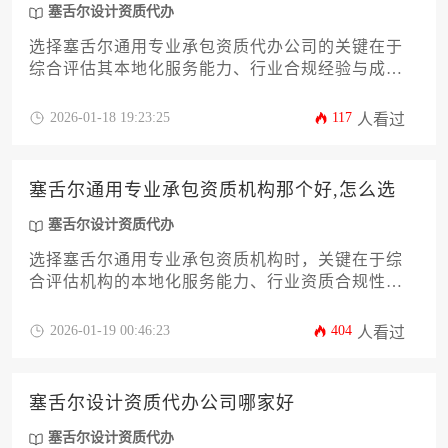
塞舌尔设计资质代办
选择塞舌尔通用专业承包资质代办公司的关键在于
综合评估其本地化服务能力、行业合规经验与成功
案例。建议通过实地考察过往项目记录、核实顾问
团队专业背景、对比服务价格透明度三大维度进行
2026-01-18 19:23:25
117
人看过
筛选，尤其需关注是否提供涵盖设计资质的全流程
解决方案。优质代办机构应具备塞舌尔商业法规深
度理解力，并能针对建筑、市政等不同工程领域提
塞舌尔通用专业承包资质机构那个好,怎么选
供定制化资质申报策略。
塞舌尔设计资质代办
选择塞舌尔通用专业承包资质机构时，关键在于综
合评估机构的本地化服务能力、行业资质合规性、
项目案例经验及长期合作价值。建议企业通过实地
考察、历史业绩比对、合同条款细化等方式，筛选
2026-01-19 00:46:23
404
人看过
出既熟悉塞舌尔建筑法规又具备跨国协作能力的专
业服务机构，避免因资质代办疏漏导致项目风险。
塞舌尔设计资质代办公司哪家好
塞舌尔设计资质代办