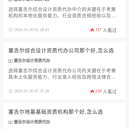
选择塞舌尔综合设计资质代办中介的关键在于考察
机构的本地化服务能力、行业资质合规经验以及成
功案例真实性，建议通过比对服务范围、合同条款
和专业团队背景来筛选优质服务商。
2026-01-20 01:28:43
137
人看过
塞舌尔综合设计资质代办公司那个好,怎么选
塞舌尔设计资质代办
选择塞舌尔综合设计资质代办公司的关键在于考察
其本土化服务能力、行业准入经验及跨境法律合规
实力，优质机构应具备塞舌尔设计行业协会认证、
多语种合同保障体系及成功案例库，建议通过三阶
2026-01-20 07:35:28
210
人看过
段筛选法从资质核验、服务比对到风险预案评估进
行决策。
塞舌尔地基基础资质机构那个好,怎么选
塞舌尔设计资质代办