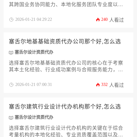
其跨国业务协同能力、本地化服务团队专业度以及
成功案例的真实性，优质代理机构应具备塞舌尔政
府认证资质、多语种合同支持及全程法律风控体
2026-01-21 04:29:22
240
人看过
系。
塞舌尔地基基础资质代办公司那个好,怎么选
塞舌尔设计资质代办
选择塞舌尔地基基础资质代办公司的核心在于考察
其本土化经验、行业成功案例与合规服务能力，企
业需通过多维度比对筛选出具备扎实工程资质办理
经验的专业机构，同时结合塞舌尔设计资质代办需
2026-01-21 07:00:31
332
人看过
求进行综合评估。
塞舌尔建筑行业设计代办机构那个好,怎么选
塞舌尔设计资质代办
选择塞舌尔建筑行业设计代办机构的关键在于综合
考量机构的本地化经验、专业资质覆盖范围以及项