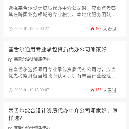
选择塞舌尔设计资质代办中介公司时，应重点考察
其在跨国业务领域的专业积淀、本地化服务团队配
置以及成功案例的真实性。优质中介需具备对塞舌
尔商业法规的深度理解能力，能够针对设计行业特
2026-01-19 08:00:27
467
人看过
性提供定制化资质解决方案，并通过透明的服务流
程保障申请效率。
塞舌尔通用专业承包资质代办公司哪家好
塞舌尔设计资质代办
在塞舌尔选择通用专业承包资质代办公司时，应当
优先考察具备当地政府认可、拥有丰富行业经验、
提供全程一站式服务且客户评价良好的专业机构，
这类公司能够高效协助企业完成资质申请与合规管
2026-01-19 15:09:07
133
人看过
理。
塞舌尔综合设计资质代办中介公司哪家好，怎
样选？
塞舌尔设计资质代办