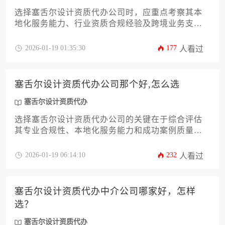
选择塞舌尔设计资质代办公司时，应重点考察其本
地化服务能力、行业资质合规经验及跨境业务支持
体系。优质代办机构需熟悉塞舌尔设计行业法规，
具备高效的政府沟通渠道，并能提供从资质申请到
2026-01-19 01:35:30
177
人看过
后期维护的全流程解决方案。通过对比服务专业
性、成功案例与客户评价，可筛选出真正适合企业
需求的可靠合作伙伴。
塞舌尔设计资质代办公司那个好,怎么选
塞舌尔设计资质代办
选择塞舌尔设计资质代办公司的关键在于综合评估
其专业合规性、本地化服务能力和成功案例质量，
需通过多维度对比筛选出兼具效率与可靠性的合作
伙伴。
2026-01-19 06:14:10
232
人看过
塞舌尔设计资质代办中介公司哪家好，怎样
选？
塞舌尔设计资质代办