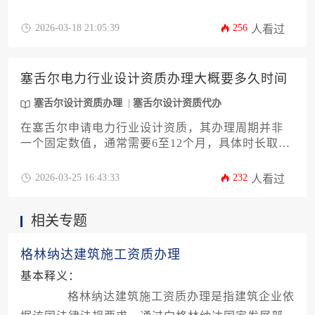
的时效以及申请方自身准备情况等多种因素的综合
影响，进行充分的准备工作是缩短办理时间的关
2026-03-18 21:05:39
256
人看过
键。
塞舌尔电力行业设计资质办理大概要多久时间
塞舌尔设计资质办理
塞舌尔设计资质代办
在塞舌尔申请电力行业设计资质，其办理周期并非
一个固定数值，通常需要6至12个月，具体时长取决
于申请公司的准备情况、文件完整性、与塞舌尔公
用事业公司等监管机构的沟通效率，以及资质等级
2026-03-25 16:43:33
232
人看过
与项目复杂程度。这是一个涉及技术评估、合规审
查及行政批复的系统性流程，充分的预先准备是缩
相关专题
短时间的关键。
格林纳达建筑施工资质办理
基本释义：
格林纳达建筑施工资质办理是指建筑企业依