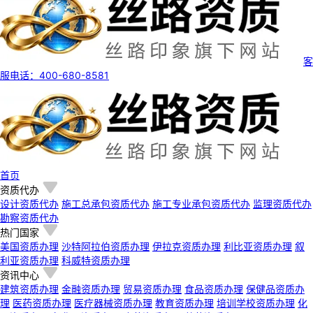
客
服电话：400-680-8581
首页
资质代办
设计资质代办
施工总承包资质代办
施工专业承包资质代办
监理资质代办
勘察资质代办
热门国家
美国资质办理
沙特阿拉伯资质办理
伊拉克资质办理
利比亚资质办理
叙
利亚资质办理
科威特资质办理
资讯中心
建筑资质办理
金融资质办理
贸易资质办理
食品资质办理
保健品资质办
理
医药资质办理
医疗器械资质办理
教育资质办理
培训学校资质办理
化