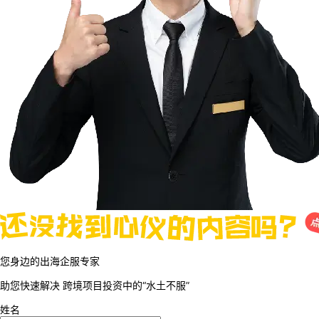
您身边的出海企服专家
助您快速解决
跨境项目投资中的“水土不服”
姓名