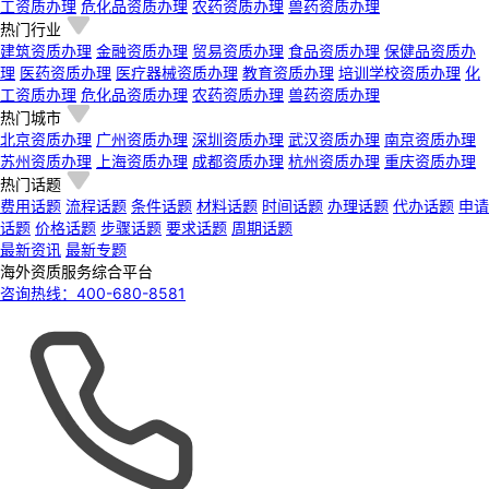
工资质办理
危化品资质办理
农药资质办理
兽药资质办理
热门行业
建筑资质办理
金融资质办理
贸易资质办理
食品资质办理
保健品资质办
理
医药资质办理
医疗器械资质办理
教育资质办理
培训学校资质办理
化
工资质办理
危化品资质办理
农药资质办理
兽药资质办理
热门城市
北京资质办理
广州资质办理
深圳资质办理
武汉资质办理
南京资质办理
苏州资质办理
上海资质办理
成都资质办理
杭州资质办理
重庆资质办理
热门话题
费用话题
流程话题
条件话题
材料话题
时间话题
办理话题
代办话题
申请
话题
价格话题
步骤话题
要求话题
周期话题
最新资讯
最新专题
海外资质服务综合平台
咨询热线：
400-680-8581