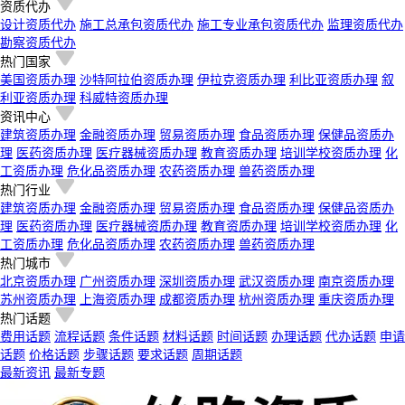
资质代办
设计资质代办
施工总承包资质代办
施工专业承包资质代办
监理资质代办
勘察资质代办
热门国家
美国资质办理
沙特阿拉伯资质办理
伊拉克资质办理
利比亚资质办理
叙
利亚资质办理
科威特资质办理
资讯中心
建筑资质办理
金融资质办理
贸易资质办理
食品资质办理
保健品资质办
理
医药资质办理
医疗器械资质办理
教育资质办理
培训学校资质办理
化
工资质办理
危化品资质办理
农药资质办理
兽药资质办理
热门行业
建筑资质办理
金融资质办理
贸易资质办理
食品资质办理
保健品资质办
理
医药资质办理
医疗器械资质办理
教育资质办理
培训学校资质办理
化
工资质办理
危化品资质办理
农药资质办理
兽药资质办理
热门城市
北京资质办理
广州资质办理
深圳资质办理
武汉资质办理
南京资质办理
苏州资质办理
上海资质办理
成都资质办理
杭州资质办理
重庆资质办理
热门话题
费用话题
流程话题
条件话题
材料话题
时间话题
办理话题
代办话题
申请
话题
价格话题
步骤话题
要求话题
周期话题
最新资讯
最新专题