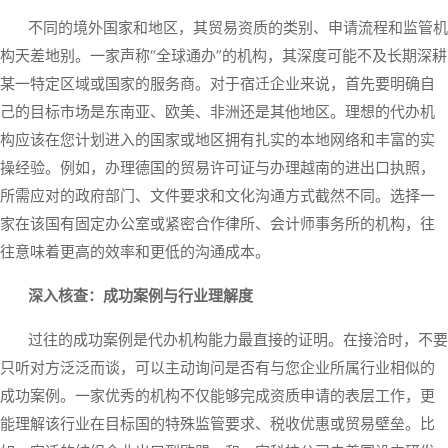
不同的境外国家和地区，其贸易资质的类别、申请流程和监管机
构天差地别。一家声称“全球通办”的机构，其深度可能不及长期深耕
某一特定区域或国家的服务商。对于宿迁企业来说，首先要明确自
己的目标市场是东南亚、欧美、非洲还是其他地区。理想的代办机
构应该在您计划进入的国家或地区拥有扎实的本地网络和丰富的实
操经验。例如，办理德国的贸易许可证与办理越南的进出口执照，
所需应对的政府部门、文件要求和文化沟通方式截然不同。选择一
家在该国有固定办公室或紧密合作律所、会计师事务所的机构，往
往意味着更高的效率和更低的沟通成本。
深入核查：成功案例与行业理解度
过往的成功案例是代办机构能力最直接的证明。在接洽时，不要
只听对方泛泛而谈，可以主动询问是否有与您企业所属行业相似的
成功案例。一家优秀的机构不仅能够完成资质申请的表层工作，更
能理解该行业在目标国的特殊监管要求、税收优惠或贸易壁垒。比