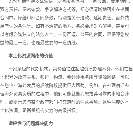
无论前期沟通多么愉快，所有服务范围、时间节点、费用明细、
双方责任、保密条款、争议解决方式等，都必须清晰地落实在书面
合同中。仔细审阅合同条款，特别是关于退款、延期责任、额外费
用产生的条件等。如有不清楚的地方，务必要求对方解释，甚至可
以考虑咨询独立的法务人士。一份严谨、公平的合同，是保障您权
益的最后一道，也是最重要的一道防线。
本土化资源网络的价值
一家顶级的代办机构，其价值往往超越资质办理本身。他们在当
地积累的政府关系、银行、物流、会计师事务所等资源网络，可以
在您企业海外发展的后续阶段提供巨大帮助。例如，在办理宿迁办
理海外贸易资质的过程中，他们可能就能为您推荐可靠的本地会计
师，或提示您与某个政府部门打交道时的注意事项。这种深度的本
土化资源，是衡量机构实力的高级指标。
适应性与问题解决能力