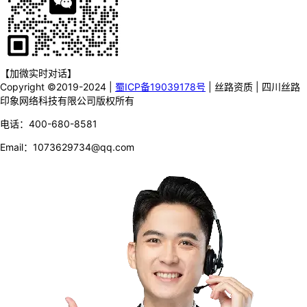
【加微实时对话】
Copyright ©2019-2024
|
蜀ICP备19039178号
|
丝路资质
|
四川丝路
印象网络科技有限公司版权所有
电话：400-680-8581
Email：1073629734@qq.com