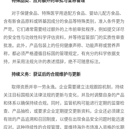
特殊品类：应对额外的审批与宣称管理
对于保健食品、特殊医学用途配方食品、婴幼儿配方食品、
含有新食品原料或转基因成分的食品等特殊类别，准入条件更为
严苛。它们通常需要经过额外的上市前审批程序，例如提交详尽
的安全性与功效性科学评估资料，并等待监管部门的实质性审查
批准。此外，产品包装上的任何健康声称、功能声称或营养声
称，都必须严格遵循目标国的管理规定，有充分的科学依据支
持，并采用法规允许的表述措辞，绝不可随意标注。
持续义务：获证后的合规维护与更新
取得资质并非一劳永逸。企业需要建立法规跟踪机制，持续
关注目标国相关法律法规的更新与变化，并及时调整自身的产品
和体系以确保持续合规。同时，监管机构可能进行定期的监督检
查、产品抽检，或要求企业定期提交更新资料。企业还必须建立
有效的产品追溯和召回制度，以便在出现食品安全问题时能迅速
应对。这种持续性的合规管理，是维持海外市场准入资格的长期