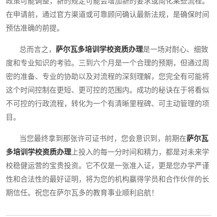
政策可能调整，新的规定可能会增加新的要求或简化某些流程。
在申请前，通过官方渠道或可靠顾问确认最新法规，是确保时间
预估准确的前提。
总而言之，
萨尔瓦多培训学校资质办理
是一场对耐心、细致
度和专业知识的考验。三到六个月是一个合理的预期，但通过周
密的准备、专业的协助以及对流程的深刻理解，您完全有可能将
这个时间控制在更短、更可控的范围内。成功的秘诀在于将看似
不可控的行政流程，转化为一个有清晰里程碑、可主动管理的项
目。
当您最终拿到那张许可证书时，您会意识到，前期在
萨尔瓦
多培训学校资质办理
上投入的每一分时间和精力，都是对未来学
校稳健运营的宝贵投资。它不仅是一张准入证，更是您办学严谨
性和合法性的最好证明，将为您的机构赢得学员和合作伙伴的长
期信任。祝您在萨尔瓦多的教育事业顺利启航！