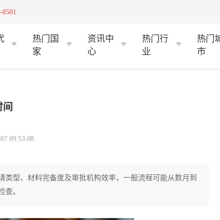
-8581
代
热门国
资讯中
热门行
热门
家
心
业
市
时间
 09:53:08
请类型、材料完备度及审批机构效率，一般流程可能从数月到
检查。