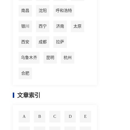
南昌
沈阳
呼和浩特
银川
西宁
济南
太原
西安
成都
拉萨
乌鲁木齐
昆明
杭州
合肥
文章索引
A
B
C
D
E