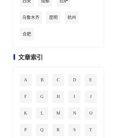
西安
成都
拉萨
乌鲁木齐
昆明
杭州
合肥
文章索引
A
B
C
D
E
F
G
H
I
J
K
L
M
N
O
P
Q
R
S
T