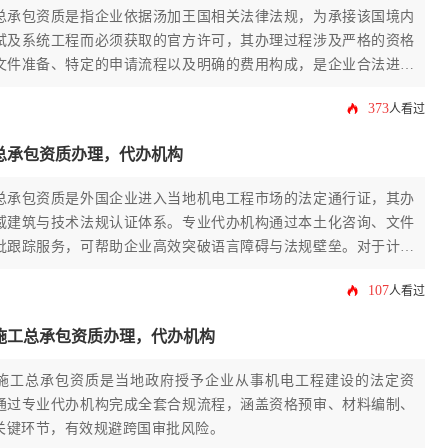
总承包资质是指企业依据汤加王国相关法律法规，为承接该国境内
试及系统工程而必须获取的官方许可，其办理过程涉及严格的资格
文件准备、特定的申请流程以及明确的费用构成，是企业合法进入
市场的关键通行证。
373
人看过
总承包资质办理，代办机构
总承包资质是外国企业进入当地机电工程市场的法定通行证，其办
威建筑与技术法规认证体系。专业代办机构通过本土化咨询、文件
批跟踪服务，可帮助企业高效突破语言障碍与法规壁垒。对于计划
的国际承包商而言，合理运用代办资源能显著降低时间成本与合规
107
人看过
施工总承包资质办理，代办机构
施工总承包资质是当地政府授予企业从事机电工程建设的法定资
通过专业代办机构完成全套合规流程，涵盖资格预审、材料编制、
关键环节，有效规避跨国审批风险。