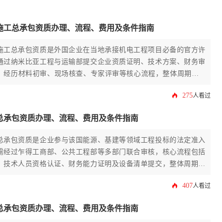
施工总承包资质办理、流程、费用及条件指南
施工总承包资质是外国企业在当地承接机电工程项目必备的官方许
通过纳米比亚工程与运输部提交企业资质证明、技术方案、财务审
，经历材料初审、现场核查、专家评审等核心流程，整体周期约6-
涉及政府规费、法律咨询、材料翻译等多项支出，具体金额根据项
275
人看过
机构服务内容浮动。
总承包资质办理、流程、费用及条件指南
总承包资质是企业参与该国能源、基建等领域工程投标的法定准入
需经过乍得工商部、公共工程部等多部门联合审核，核心流程包括
、技术人员资格认证、财务能力证明及设备清单提交，整体周期约
基础办理费用涉及政府规费、公证服务及本地代理费等关键环节。
407
人看过
总承包资质办理、流程、费用及条件指南