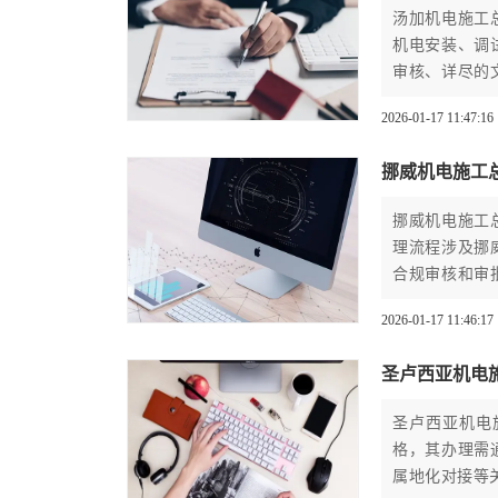
汤加机电施工
机电安装、调
审核、详尽的
汤加机电工程
2026-01-17 11:47:16
挪威机电施工
挪威机电施工
理流程涉及挪
合规审核和审
拓展北欧市场
2026-01-17 11:46:17
风险。
圣卢西亚机电
圣卢西亚机电
格，其办理需
属地化对接等