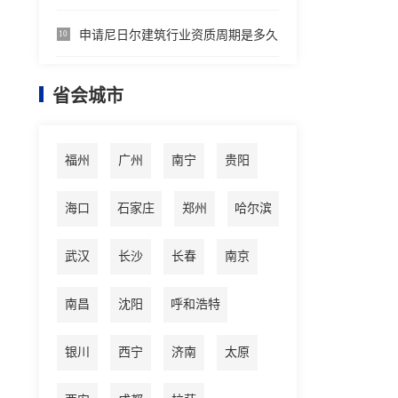
申请尼日尔建筑行业资质周期是多久
10
省会城市
福州
广州
南宁
贵阳
海口
石家庄
郑州
哈尔滨
武汉
长沙
长春
南京
南昌
沈阳
呼和浩特
银川
西宁
济南
太原