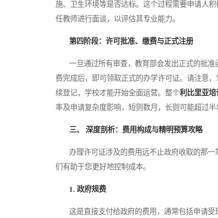
施、卫生环境等是否达标。这个过程需要申请人积
任教师进行面谈，以评估其专业能力。
第四阶段：许可批准、缴费与正式注册
一旦通过所有审查，教育部会发出正式的批准函
费完成后，即可领取正式的办学许可证。请注意，
续登记，学校才能开始全面运营。整个
利比里亚培
率及申请复杂度影响，短则数月，长则可能超过半
三、 深度剖析：费用构成与精明预算攻略
办理许可证涉及的费用远不止政府收取的那一笔
们有助于您更好地控制成本。
1. 政府规费
这是直接支付给政府的费用，通常包括申请受理