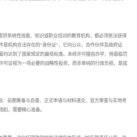
供系统性技能、知识或职业培训的教育机构，都必须依法获得
件是机构合法存在的“身份证”，它向公众、合作伙伴及政府证
面均达到了国家规定的最低标准。未经许可擅自办学，将面临罚
许可证视为一项必要的战略性投资，而非单纯的行政负担，是成
：前期筹备与自查、正式申请与材料递交、官方审查与实地考
相扣，需要精心准备。