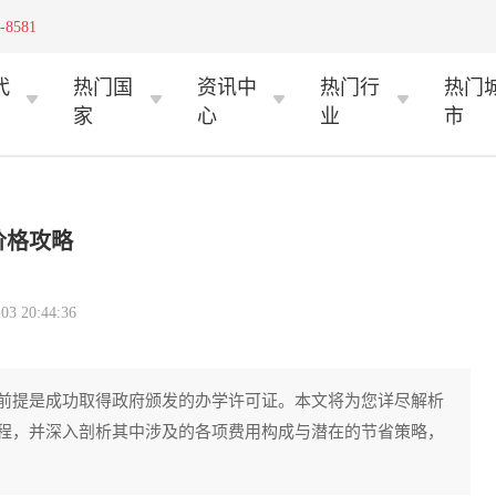
-8581
代
热门国
资讯中
热门行
热门
家
心
业
市
价格攻略
 20:44:36
前提是成功取得政府颁发的办学许可证。本文将为您详尽解析
程，并深入剖析其中涉及的各项费用构成与潜在的节省策略，