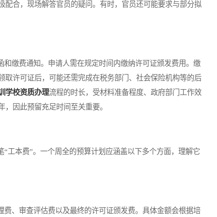
极配合，现场解答官员的疑问。有时，官员还可能要求与部分拟
和缴费通知。申请人需在规定时间内缴纳许可证颁发费用。缴
领取许可证后，可能还需完成在税务部门、社会保险机构等的后
训学校资质办理
流程的时长，受材料准备程度、政府部门工作效
年，因此预留充足时间至关重要。
“工本费”。一个周全的预算计划应涵盖以下多个方面，理解它
费、审查评估费以及最终的许可证颁发费。具体金额会根据培