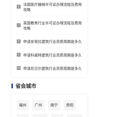
法国医疗器械许可证办理流程及费用
6
攻略
英国教育行业许可证办理流程及费用
7
攻略
申请安哥拉建筑行业资质周期是多久
8
申请科威特建筑行业资质周期是多久
9
申请尼日尔建筑行业资质周期是多久
10
省会城市
福州
广州
南宁
贵阳