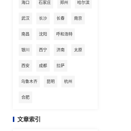
海口
石家庄
郑州
哈尔滨
武汉
长沙
长春
南京
南昌
沈阳
呼和浩特
银川
西宁
济南
太原
西安
成都
拉萨
乌鲁木齐
昆明
杭州
合肥
文章索引