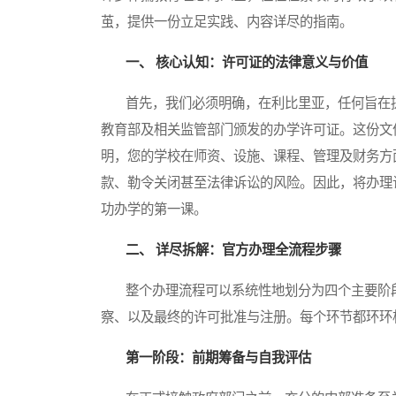
茧，提供一份立足实践、内容详尽的指南。
一、 核心认知：许可证的法律意义与价值
首先，我们必须明确，在利比里亚，任何旨在提
教育部及相关监管部门颁发的办学许可证。这份文
明，您的学校在师资、设施、课程、管理及财务方
款、勒令关闭甚至法律诉讼的风险。因此，将办理
功办学的第一课。
二、 详尽拆解：官方办理全流程步骤
整个办理流程可以系统性地划分为四个主要阶段
察、以及最终的许可批准与注册。每个环节都环环
第一阶段：前期筹备与自我评估