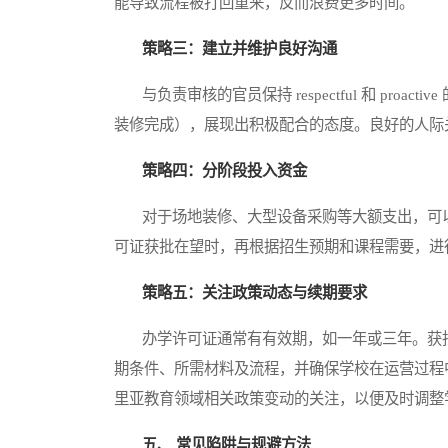
能导致流程被打回重来，反而浪费更多时间。
策略三：建立并维护良好沟通
与负责审核的官员保持 respectful 和 pro
装修完成），展现出积极配合的态度。良好的人际
策略四：分阶段投入资金
对于场地装修、大型设备采购等大额支出，可以
可证获批在望时，再根据招生预期和课程需要，进
策略五：关注政策动态与续期要求
办学许可证通常有有效期，如一年或三年。获批
期条件、所需材料及流程，并确保学校在运营过程
里亚教育领域相关政策变动的关注，以便及时调整
五、 常见陷阱与规避方法