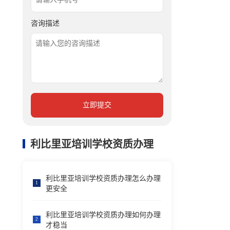
咨询描述
立即提交
利比里亚培训学校资质办理
利比里亚培训学校资质办理怎么办理
1
更安全
利比里亚培训学校资质办理如何办理
2
才稳当