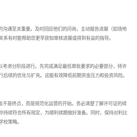
active 的沟通至关重要。及时回应他们的问询，主动报告进展（如场地
关系有时能帮助您更早获知审核进展或得到有益的指导。
考虑分阶段进行。先完成满足最低审批要求的必要部分，待许
行后续的优化与扩充。这能有效降低前期资金压力和投资风险。
不是终点，而是规范化运营的开始。务必清楚了解许可证的续
中持续符合所有规定，为顺利续期做好准备。同时，保持对利比
学校策略。