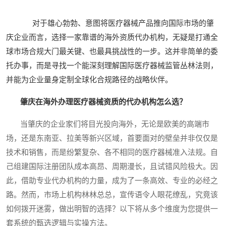
对于雄心勃勃、意图将医疗器械产品推向国际市场的肇
庆企业而言，选择一家靠谱的海外资质代办机构，无疑是打通全
球市场合规大门最关键、也最具挑战性的一步。这并非简单的委
托办事，而是寻找一个能深刻理解国际医疗器械监管丛林法则，
并能为企业量身定制全球化合规路径的战略伙伴。
肇庆在海外办理医疗器械资质的代办机构怎么选？
当肇庆的企业家们将目光投向海外，无论是欧美的高端市
场，还是东南亚、拉美等新兴区域，首要面对的壁垒并非仅仅是
技术和销售，而是纷繁复杂、各不相同的医疗器械准入法规。自
己组建国际注册团队成本高昂、周期漫长，且试错风险极大。因
此，借助专业代办机构的力量，成为了一条高效、专业的必经之
路。然而，市场上机构林林总总，宣传语令人眼花缭乱，究竟该
如何拨开迷雾，做出明智的选择？以下将从多个维度为您提供一
套系统的甄选逻辑与实操方法。