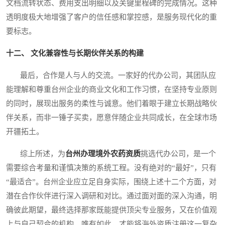
文档流转状态、费用支出明细以及关键里程碑的完成情况。这种
透明度极大地增强了客户的信任感和掌控感，是服务现代化的重
要标志。
十二、 文化兼容性与长期伙伴关系的构建
最后，合作是人与人的交流。一家好的代办公司，其团队应
能理解和尊重台州企业的商业文化和工作习惯，在坚持专业原则
的同时，展现出服务的柔性与诚意。他们着眼于建立长期战略伙
伴关系，而非一锤子买卖，愿意伴随企业共同成长，在全球市场
开疆拓土。
综上所述，为
台州办理境外农药资质
挑选代办公司，是一个
需要综合考量和谨慎决策的系统工程。没有绝对的“最好”，只有
“最适合”。台州企业应立足自身实际，围绕上述十二个方面，对
潜在合作伙伴进行深入调研和对比。通过面对面的深入沟通，明
确彼此期望，最终选择那家既能提供顶尖专业服务，又在价值观
上与自己契合的机构。唯有如此，才能将海外资质注册这一复杂