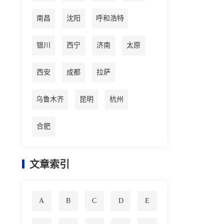
南昌
沈阳
呼和浩特
银川
西宁
济南
太原
西安
成都
拉萨
乌鲁木齐
昆明
杭州
合肥
文章索引
A
B
C
D
E