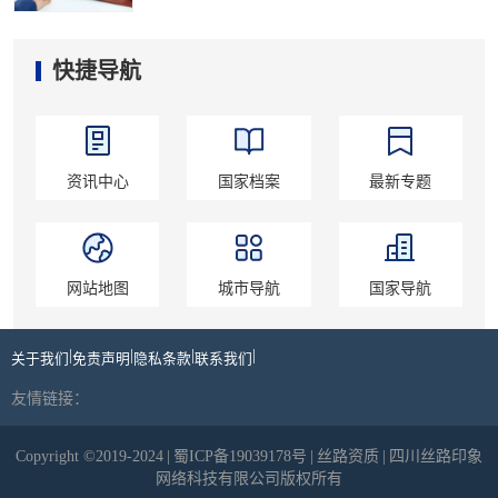
快捷导航
资讯中心
国家档案
最新专题
网站地图
城市导航
国家导航
|
|
|
|
关于我们
免责声明
隐私条款
联系我们
友情链接：
Copyright ©2019-2024
|
蜀ICP备19039178号
|
丝路资质
|
四川丝路印象
网络科技有限公司版权所有