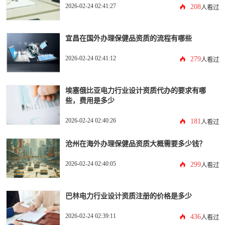
2026-02-24 02:41:27
208
人看过
宜昌在国外办理保健品资质的流程有哪些
2026-02-24 02:41:12
279
人看过
埃塞俄比亚电力行业设计资质代办的要求有哪
些，费用是多少
2026-02-24 02:40:26
181
人看过
沧州在海外办理保健品资质大概需要多少钱？
2026-02-24 02:40:05
299
人看过
巴林电力行业设计资质注册的价格是多少
2026-02-24 02:39:11
436
人看过