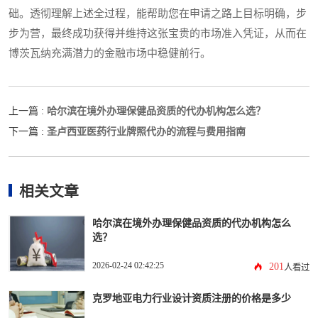
础。透彻理解上述全过程，能帮助您在申请之路上目标明确，步
步为营，最终成功获得并维持这张宝贵的市场准入凭证，从而在
博茨瓦纳充满潜力的金融市场中稳健前行。
哈尔滨在境外办理保健品资质的代办机构怎么选？
上一篇 :
圣卢西亚医药行业牌照代办的流程与费用指南
下一篇 :
相关文章
哈尔滨在境外办理保健品资质的代办机构怎么
选？
2026-02-24 02:42:25
201
人看过
克罗地亚电力行业设计资质注册的价格是多少