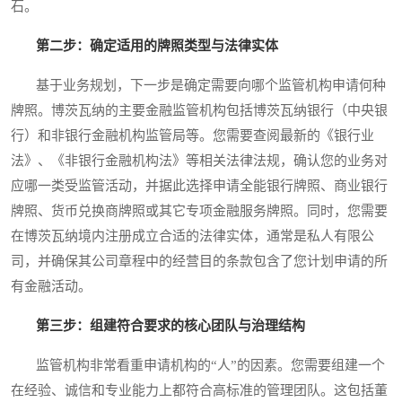
石。
第二步：确定适用的牌照类型与法律实体
基于业务规划，下一步是确定需要向哪个监管机构申请何种
牌照。博茨瓦纳的主要金融监管机构包括博茨瓦纳银行（中央银
行）和非银行金融机构监管局等。您需要查阅最新的《银行业
法》、《非银行金融机构法》等相关法律法规，确认您的业务对
应哪一类受监管活动，并据此选择申请全能银行牌照、商业银行
牌照、货币兑换商牌照或其它专项金融服务牌照。同时，您需要
在博茨瓦纳境内注册成立合适的法律实体，通常是私人有限公
司，并确保其公司章程中的经营目的条款包含了您计划申请的所
有金融活动。
第三步：组建符合要求的核心团队与治理结构
监管机构非常看重申请机构的“人”的因素。您需要组建一个
在经验、诚信和专业能力上都符合高标准的管理团队。这包括董