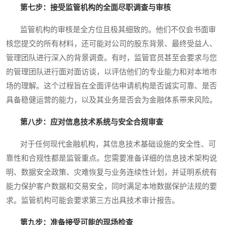
第七步：接受监管机构的全面尽职调查与审核
监管机构的审核是全方位且极其细致的。他们不仅会书面审
核您提交的所有材料，还可能对公司的股东背景、最终受益人、
管理团队进行深入的背景调查。有时，监管官员甚至会要求与您
的管理团队进行面对面访谈，以评估他们的专业能力和对本地市
场的理解。这个过程旨在全面评估申请机构是否诚实可靠、是否
具备稳健运营的能力，以及其业务是否会为金融体系带来风险。
第八步：应对信息技术系统与安全合规审查
对于任何现代金融机构，其信息技术基础设施的安全性、可
靠性和合规性都是监管重点。您需要准备详细的信息技术架构说
明、数据安全政策、灾难恢复与业务连续性计划，并证明系统有
能力保护客户数据和交易安全，同时满足本地数据保护法规的要
求。监管机构可能会要求第三方出具技术审计报告。
第九步：准备接受可能的现场检查