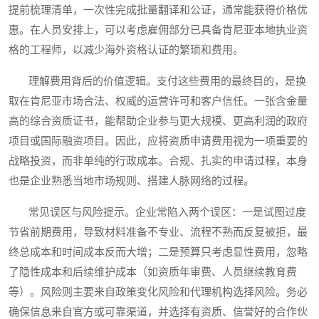
提前梳理清单，一次性完成批量翻译和公证，通常能获得价格优
惠。在人员安排上，可以考虑雇佣部分已具备肯尼亚本地执业资
格的工程师，以减少海外资格认证的繁琐和费用。
理解费用背后的价值逻辑。支付这些费用的最终目的，是换
取在肯尼亚市场合法、权威的运营许可和客户信任。一张含金量
高的综合资质证书，能帮助企业参与更大规模、更高利润的政府
项目或国际融资项目。因此，应将资质申请费用视为一项重要的
战略投资，而非单纯的行政成本。合规、扎实的申请过程，本身
也是企业熟悉当地市场规则、搭建人脉网络的过程。
常见误区与风险提示。企业常陷入两个误区：一是试图过度
节省前期费用，导致材料准备不专业、流程不熟而反复被拒，最
终总成本和时间成本反而大增；二是预算只考虑显性费用，忽略
了隐性成本和后续维护成本（如资质年审费、人员继续教育费
等）。风险则主要来自政策变化风险和代理机构选择风险。务必
确保信息来自官方或可靠渠道，并选择有资质、信誉好的合作伙