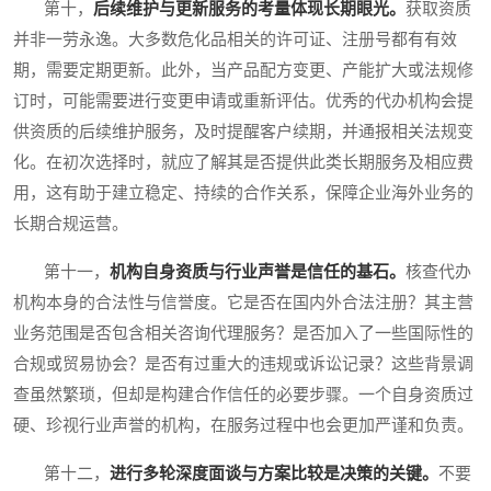
第十，
后续维护与更新服务的考量体现长期眼光。
获取资质
并非一劳永逸。大多数危化品相关的许可证、注册号都有有效
期，需要定期更新。此外，当产品配方变更、产能扩大或法规修
订时，可能需要进行变更申请或重新评估。优秀的代办机构会提
供资质的后续维护服务，及时提醒客户续期，并通报相关法规变
化。在初次选择时，就应了解其是否提供此类长期服务及相应费
用，这有助于建立稳定、持续的合作关系，保障企业海外业务的
长期合规运营。
第十一，
机构自身资质与行业声誉是信任的基石。
核查代办
机构本身的合法性与信誉度。它是否在国内外合法注册？其主营
业务范围是否包含相关咨询代理服务？是否加入了一些国际性的
合规或贸易协会？是否有过重大的违规或诉讼记录？这些背景调
查虽然繁琐，但却是构建合作信任的必要步骤。一个自身资质过
硬、珍视行业声誉的机构，在服务过程中也会更加严谨和负责。
第十二，
进行多轮深度面谈与方案比较是决策的关键。
不要