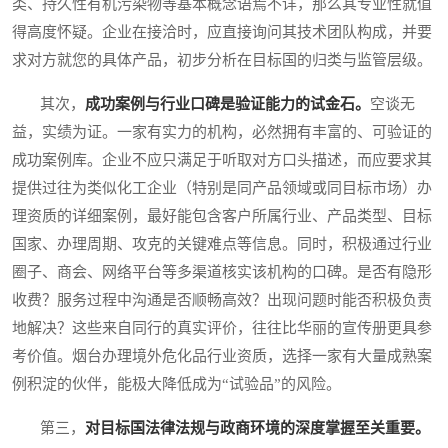
类、持久性有机污染物等基本概念语焉不详，那么其专业性就值
得高度怀疑。企业在接洽时，应直接询问其技术团队构成，并要
求对方就您的具体产品，初步分析在目标国的归类与监管层级。
其次，
成功案例与行业口碑是验证能力的试金石。
空谈无
益，实绩为证。一家有实力的机构，必然拥有丰富的、可验证的
成功案例库。企业不应只满足于听取对方口头描述，而应要求其
提供过往为类似化工企业（特别是同产品领域或同目标市场）办
理资质的详细案例，最好能包含客户所属行业、产品类型、目标
国家、办理周期、攻克的关键难点等信息。同时，积极通过行业
圈子、商会、网络平台等多渠道核实该机构的口碑。是否有隐形
收费？服务过程中沟通是否顺畅高效？出现问题时能否积极负责
地解决？这些来自同行的真实评价，往往比华丽的宣传册更具参
考价值。烟台办理境外危化品行业资质，选择一家有大量成熟案
例积淀的伙伴，能极大降低成为“试验品”的风险。
第三，
对目标国法律法规与政商环境的深度掌握至关重要。