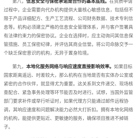
第八，
信息安全与保密承诺是合作的基本底线。
在资质申请
过程中，企业需要向代办机构提供大量核心敏感信息，包括但不
限于产品详细配方、生产工艺流程、公司财务数据、技术专利信
息等。机构必须建立严格的信息安全管理体系，并与客户签署具
有法律约束力的保密协议。企业在选择时，应主动询问其信息保
管措施、员工保密纪律，并评估其商业信誉。将公司命脉交予一
个缺乏保密意识的机构，无异于置身险境。
第九，
本地化服务网络与响应速度直接影响效率。
如果目标
国家距离遥远、时差较大，那么机构在当地是否有实体办公室或
紧密的合作伙伴，就显得尤为重要。这关系到文件递交、现场核
查配合、紧急事务处理等环节能否及时进行。试想，当国外监管
部门要求补件或举行听证时，如果代理方只能通过邮件远程协
调，其响应速度和问题解决能力必然大打折扣。拥有本地化网络
的机构，能提供更贴近、更敏捷的服务，确保项目推进不掉链
子。