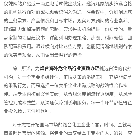
仅凭网站介绍或一两通电话就做出决定。邀请几家初步筛选合格
的机构进行面对面或视频会议深入沟通。在会议中，详细阐述您
的业务需求、产品情况和目标市场，观察对方顾问的专业素养、
理解能力和解决问题的思路。要求每家机构提供一份初步的、量
身定制的项目建议书，详细列明办理策略、步骤、时间预估、团
队配置和费用。通过横向对比这些方案，您能更清晰地辨别各家
的优势与短板，从而做出最明智的选择。
综上所述，为
烟台海外危化品行业资质办理
挑选合适的代办
机构，是一个需要多维评估、审慎决策的系统工程。它绝非简单
的采购行为，而是选择一位关乎企业出海成败的战略性合作伙
伴。从专业内核到案例实绩，从合规深度到流程透明度，从风险
管控到成本效益，从沟通保障到长期服务，每一个环节都值得企
业投入精力去仔细甄别。
对于志在开拓国际市场的烟台化工企业而言，时间、金钱与
商誉都是宝贵的资源。将专业的事交给真正专业的人，通过一套