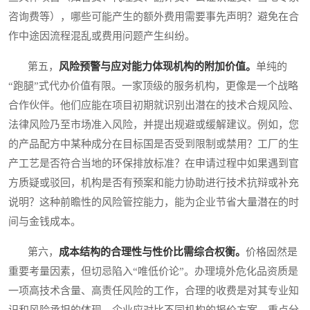
咨询费等），哪些可能产生的额外费用需要事先声明？避免在合
作中途因流程混乱或费用问题产生纠纷。
第五，
风险预警与应对能力体现机构的附加价值。
单纯的
“跑腿”式代办价值有限。一家顶级的服务机构，更像是一个战略
合作伙伴。他们应能在项目初期就识别出潜在的技术合规风险、
法律风险乃至市场准入风险，并提出规避或缓解建议。例如，您
的产品配方中某种成分在目标国是否受到限制或禁用？工厂的生
产工艺是否符合当地的环保排放标准？在申请过程中如果遇到官
方质疑或驳回，机构是否有预案和能力协助进行技术抗辩或补充
说明？这种前瞻性的风险管控能力，能为企业节省大量潜在的时
间与金钱成本。
第六，
成本结构的合理性与性价比需综合权衡。
价格固然是
重要考量因素，但切忌陷入“唯低价论”。办理境外危化品资质是
一项高技术含量、高责任风险的工作，合理的收费是对其专业知