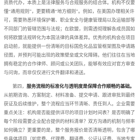
资质代办，本质上是法律服务与合规服务的结合体。机构不仅要
懂“通用规则”，更要精通“地方细则”。例如，在美国办理相关许
可，需要熟悉环境保护署、职业安全与健康管理局以及运输部等
不同部门的管辖范围与法规；在欧盟，则需透彻理解各成员国如
何将欧盟法规转化为本国法律的具体差异。优秀的机构会在项目
启动前，就能提供一份清晰的目标国危化品监管框架图及申请路
径图，并预判可能出现的政策壁垒或文化障碍。他们往往在当地
拥有稳定的合作律师、顾问或公关团队，能够有效应对官方审查
与问询，而非仅仅进行文件翻译和递送。
第四，
服务流程的标准化与透明度是保障合作顺畅的基础。
从前期咨询、方案制定、材料准备、提交申请、跟进审批到最终
获证及后续维护，整个流程应当环节清晰、责任到人。企业需要
重点关注：机构是否能提供详尽的项目计划时间表？是否明确了
每个阶段需要企业配合提供的材料清单？双方沟通的机制与频率
如何确立？更重要的是，整个服务报价是否清晰透明，包含了哪
些具体项目（如官费、代理费、翻译费、公证认证费、当地专家