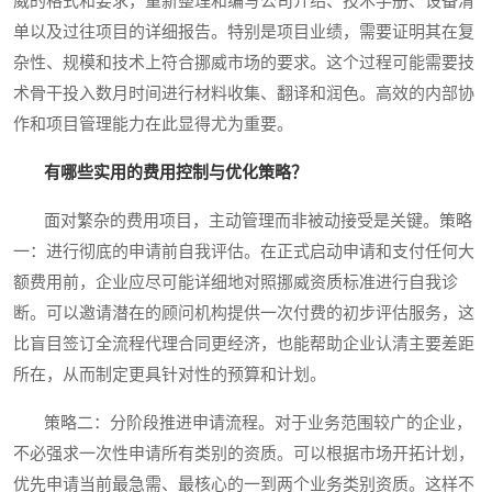
威的格式和要求，重新整理和编写公司介绍、技术手册、设备清
单以及过往项目的详细报告。特别是项目业绩，需要证明其在复
杂性、规模和技术上符合挪威市场的要求。这个过程可能需要技
术骨干投入数月时间进行材料收集、翻译和润色。高效的内部协
作和项目管理能力在此显得尤为重要。
有哪些实用的费用控制与优化策略？
面对繁杂的费用项目，主动管理而非被动接受是关键。策略
一：进行彻底的申请前自我评估。在正式启动申请和支付任何大
额费用前，企业应尽可能详细地对照挪威资质标准进行自我诊
断。可以邀请潜在的顾问机构提供一次付费的初步评估服务，这
比盲目签订全流程代理合同更经济，也能帮助企业认清主要差距
所在，从而制定更具针对性的预算和计划。
策略二：分阶段推进申请流程。对于业务范围较广的企业，
不必强求一次性申请所有类别的资质。可以根据市场开拓计划，
优先申请当前最急需、最核心的一到两个业务类别资质。这样不