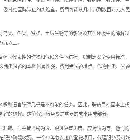
包括急性毒性、亚慢性毒性、慢性毒性、致癌性、致畸性、生
，委托给国际认证的实验室，费用可能从几十万到数百万元人民
鸟类、鱼类、蜜蜂、土壤生物等的影响及其在环境中的降解过
万元以上。
标国代表性的作物和气候条件下进行，以制定安全使用标准。
这两类试验的本地化属性强，费用受试验地点、作物种类、试验
系和语言障碍几乎是不可能的任务。因此，聘请目标国本土或
明智的选择。这笔代理服务费是重要的成本组成部分。
汇编、与主管当局沟通、跟进评审进度、应对质询等。他们的
按服务阶段收费。一个中等复杂度的登记项目，代理服务费可能