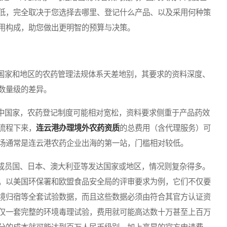
低，完全取决于您选择去哪里、登记什么产品、以及采用何种策
用构成，助您做出更明智的预算与决策。
家和地区的农药管理法规体系天差地别，其要求的资料深度、
数量级的差异。
国家，农药登记制度可能相对宽松，资料要求侧重于产品药效
流程下来，
连云港办理境外农药资质
的总费用（含代理服务）可
场通常是连云港农药企业出海的第一站，门槛相对较低。
员国、日本、澳大利亚等发达国家或地区，情况则复杂得多。
。以美国环保署和欧盟食品安全局的评审要求为例，它们不仅要
境归宿等全套试验数据，而且这些数据必须由符合其官方认证资
仅一套完整的环境毒理试验，费用就可能高达数十万甚至上百万