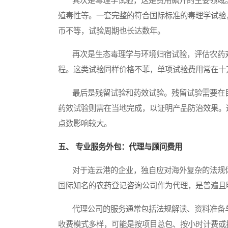
其次是毒理学试验，这是费用飙升的主要领域。
殖毒性等。一套完整的符合国际标准的毒理学试验
币不等，试验周期也长达数年。
再次是生态毒理学与环境归宿试验，评估农药对
程。这类试验同样价格不菲，单项试验费用常在十
最后是残留试验和药效试验。残留试验需要在目
药效试验则需在当地完成，以证明产品防治效果。
点数影响较大。
五、 专业服务外包：代理与顾问费用
对于连云港的企业，独自应对海外复杂的法规体
国际知名的农药登记咨询公司作为代理，是普遍且
代理公司的服务通常包括法规解读、资料准备与
收费模式多样，可能是按项目总包、按小时计费或