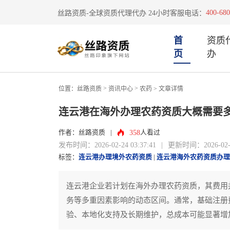
400-680
丝路资质-全球资质代理代办 24小时客服电话：
首
资质
页
办
>
>
位置：
丝路资质
资讯中心
农药
> 文章详情
连云港在海外办理农药资质大概需要
358
作者：丝路资质
|
人看过
发布时间：2026-02-24 03:37:41
|
更新时间：2026-02-24
标签：
连云港办理境外农药资质
|
连云港海外农药资质办理
连云港企业若计划在海外办理农药资质，其费用
务等多重因素影响的动态区间。通常，基础注册
验、本地化支持及长期维护，总成本可能显著增