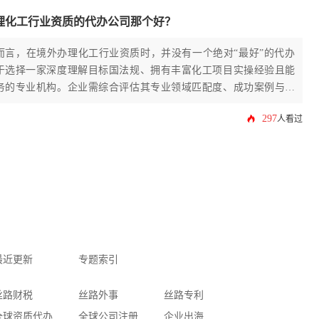
理化工行业资质的代办公司那个好？
而言，在境外办理化工行业资质时，并没有一个绝对“最好”的代办
于选择一家深度理解目标国法规、拥有丰富化工项目实操经验且能
务的专业机构。企业需综合评估其专业领域匹配度、成功案例与资
找到最适合自身海外拓展需求的合作伙伴。
297
人看过
最近更新
专题索引
丝路财税
丝路外事
丝路专利
全球资质代办
全球公司注册
企业出海