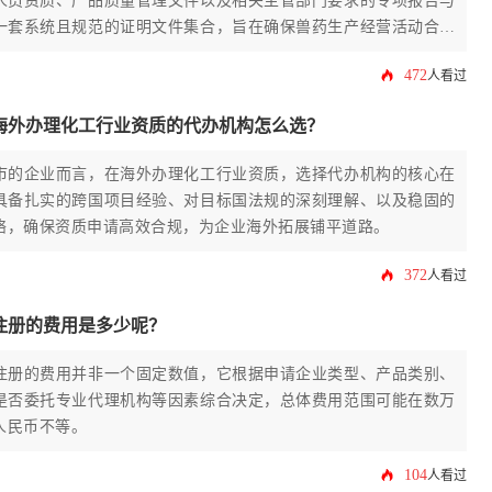
人员资质、产品质量管理文件以及相关主管部门要求的专项报告与
一套系统且规范的证明文件集合，旨在确保兽药生产经营活动合法
效。
472
人看过
海外办理化工行业资质的代办机构怎么选？
市的企业而言，在海外办理化工行业资质，选择代办机构的核心在
具备扎实的跨国项目经验、对目标国法规的深刻理解、以及稳固的
络，确保资质申请高效合规，为企业海外拓展铺平道路。
372
人看过
注册的费用是多少呢？
注册的费用并非一个固定数值，它根据申请企业类型、产品类别、
是否委托专业代理机构等因素综合决定，总体费用范围可能在数万
人民币不等。
104
人看过