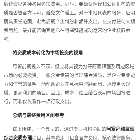
后续会以各种名目追加费用。同时，要确认翻译和公证机构的资
质是否被官方认可，避免文件返工。对于本地代表的服务，应明
确其责任范围，避免后期产生纠纷和额外支出。在支付任何大额
费用前，最好能咨询其他已在阿塞拜疆成功运营的企业获取参
考。
将资质成本转化为市场投资的视角
尽管前期投入不菲，但应将其视为打开阿塞拜疆及周边区域
市场的必要投资。一张含金量高的监理综合资质，是企业专业能
力和信誉的证明，能帮助企业在竞标中脱颖而出，承接更大规
模、更高利润的项目。因此，成本评估应结合长期市场回报进
行，而非仅仅看作一项行政支出。
总结与最终费用区间参考
综上所述，一个典型的、通过专业机构协助的
阿塞拜疆监理
综合资质办理
项目，其总费用（包含官方费用、核心法律服务、