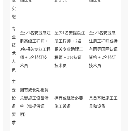
本
勒比元
勒比元
勒比元
实
缴
专
至少1名安提瓜注
至少1名安提瓜注
至少1名安提瓜
业
册高级工程师 +
册工程师 + 2名
注册工程师或持
技
3名相关专业工程
相关专业助理工
有同等国际认证
术
师 + 5名持证技
程师 + 3名持证
资格 + 2名持证
人
术员
技术员
技术员
员
主
要
拥有或长期租赁
设
关键施工设备清
拥有或租赁必要
具备基础施工工
备
单（需提供证
施工设备
具和设备
要
明）
求