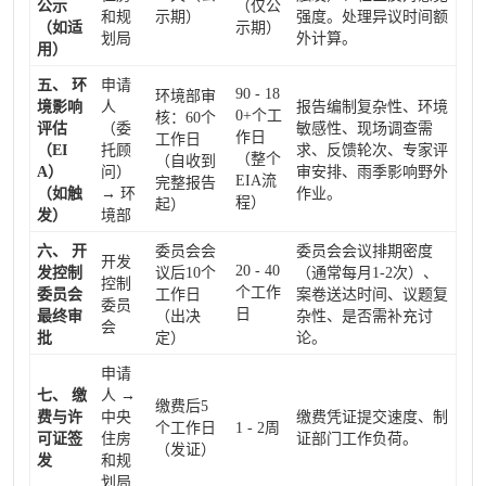
公示
（仅公
和规
示期）
强度。处理异议时间额
（如适
示期）
划局
外计算。
用）
五、 环
申请
90 - 18
环境部审
境影响
人
报告编制复杂性、环境
0+个工
核：60个
评估
（委
敏感性、现场调查需
作日
工作日
（EI
托顾
求、反馈轮次、专家评
（整个
（自收到
A）
问）
审安排、雨季影响野外
EIA流
完整报告
（如触
→ 环
作业。
程）
起）
发）
境部
六、 开
委员会会
委员会会议排期密度
开发
20 - 40
发控制
议后10个
（通常每月1-2次）、
控制
个工作
委员会
工作日
案卷送达时间、议题复
委员
日
最终审
（出决
杂性、是否需补充讨
会
批
定）
论。
申请
七、 缴
人 →
缴费后5
费与许
中央
缴费凭证提交速度、制
个工作日
1 - 2周
可证签
住房
证部门工作负荷。
（发证）
发
和规
划局