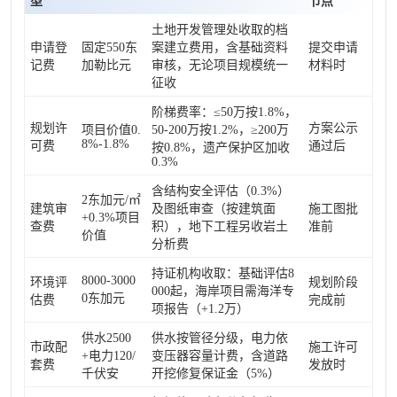
型
节点
土地开发管理处收取的档
申请登
固定550东
案建立费用，含基础资料
提交申请
记费
加勒比元
审核，无论项目规模统一
材料时
征收
阶梯费率：≤50万按1.8%，
规划许
方案公示
项目价值0.
50-200万按1.2%，≥200万
8%-1.8%
可费
通过后
按0.8%，遗产保护区加收
0.3%
含结构安全评估（0.3%）
2东加元/㎡
建筑审
及图纸审查（按建筑面
施工图批
+0.3%项目
查费
积），地下工程另收岩土
准前
价值
分析费
持证机构收取：基础评估8
8000-3000
环境评
规划阶段
000起，海岸项目需海洋专
0东加元
估费
完成前
项报告（+1.2万）
供水2500
供水按管径分级，电力依
市政配
施工许可
+电力120/
变压器容量计费，含道路
套费
发放时
千伏安
开挖修复保证金（5%）