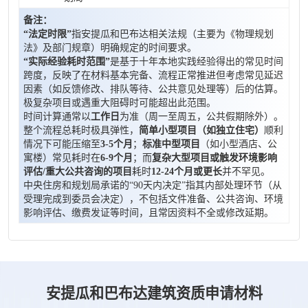
备注：
“法定时限”
指安提瓜和巴布达相关法规（主要为《物理规划
法》及部门规章）明确规定的时间要求。
“实际经验耗时范围”
是基于十年本地实践经验得出的常见时间
跨度，反映了在材料基本完备、流程正常推进但考虑常见延迟
因素（如反馈修改、排队等待、公共意见处理等）后的估算。
极复杂项目或遇重大阻碍时可能超出此范围。
时间计算通常以
工作日
为准（周一至周五，公共假期除外）。
整个流程总耗时极具弹性，
简单小型项目（如独立住宅）
顺利
情况下可能压缩至
3-5个月
；
标准中型项目
（如小型酒店、公
寓楼）常见耗时在
6-9个月
；而
复杂大型项目或触发环境影响
评估/重大公共咨询的项目
耗时
12-24个月或更长
并不罕见。
中央住房和规划局承诺的“90天内决定”指其内部处理环节（从
受理完成到委员会决定），不包括文件准备、公共咨询、环境
影响评估、缴费发证等时间，且常因资料不全或修改延期。
安提瓜和巴布达建筑资质申请材料