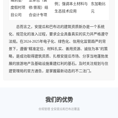
端别墅/
业承包（装
例；强调本土材料与
东加勒比
度假村项
修/景观）结
生态技术应用
元
目公司
合设计专项
总而言之，安提瓜和巴布达的建筑资质新办是一个系统
化、规范化的准入过程，要求企业具备真实的实力并严格遵守
法规。在2024-2025年电子化、绿色化、信用化监管趋严的背
景下，遵循“精准定位、材料扎实、善用资源、诚信为本”的策
略，是成功取得建筑资质、扎根安提瓜市场、分享当地蓬勃发
展的旅游地产及基础设施重建红利的基石。及时关注规划与住
建管理局的官方通告，是掌握最新动态的不二法门。
我们的优势
合规管理 全安提瓜和巴布达覆盖