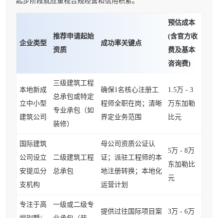
起步阶段就应重视合规经营和信用积累。
预估成本
推荐申请起始
(含官方收
企业类型
成功率关键点
资质
费及基本
咨询费)
三级建筑工程
本地新成
确保1名核心注册工
1.5万 - 3
总承包或特定
立中小型
程师全职在岗；清晰
万东加勒
专业承包（如
建筑公司
界定业务范围
比元
装修）
国际建筑
母公司资质公证认
5万 - 8万
公司设立
二级建筑工程
证；派驻工程师的本
东加勒比
安提瓜分
总承包
地注册转换；本地化
元
支机构
运营计划
专注于高
一级或二级专
提供过往国际项目案
3万 - 6万