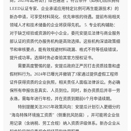
商，2025年起将试行“绿色通道”。符合条件（如核心团队拥有
LEED认证专家、企业承诺应用特定比例可再生能源技术）的
新办申请，可享受材料简化、优先审核的待遇。提前布局相关
领域人才和技术储备的企业将获得先机。 5. 专业机构辅助：
对于缺乏经验或资源的中小企业，委托安提瓜法律与商业服务
部认证的资质代办服务机构是高效选择。这些机构深谙政策细
节和审核要点，能有效规避材料疏漏、格式不符等低级错误，
提升成功率。选择时务必查验其官方授权证书。
需要高度警惕的是，安提瓜政府正严厉打击资质挂靠和虚
假材料行为。2024年已曝光并撤销了3家通过提供虚假工程师
证件获得资质的企业执照，相关责任人面临法律诉讼。务必确
保所有申报信息真实、人员到位。同时，新办资质后并非一劳
永逸，需每年进行年检，并在资质到期前6个月申请续期。
特别提醒关注2025年政策风向：安提瓜计划引入更细分的
“海岛特殊环境施工资质”（侧重抗风防腐），并可能将企业信
用记录（含纳税、劳工合规）纳入资质评级体系。新办企业从