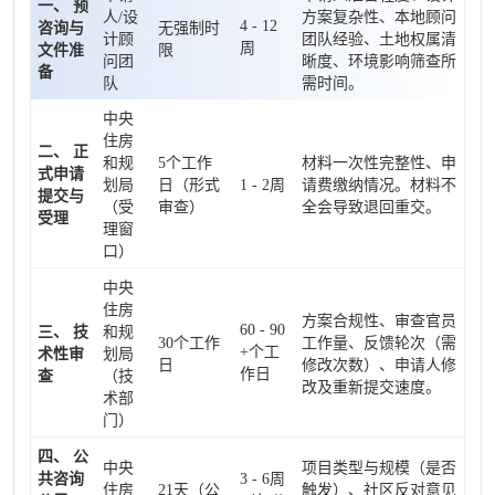
一、 预
人/设
方案复杂性、本地顾问
4 - 12
咨询与
无强制时
计顾
团队经验、土地权属清
周
文件准
限
问团
晰度、环境影响筛查所
备
队
需时间。
中央
住房
二、 正
和规
5个工作
材料一次性完整性、申
式申请
划局
日（形式
1 - 2周
请费缴纳情况。材料不
提交与
（受
审查）
全会导致退回重交。
受理
理窗
口）
中央
住房
方案合规性、审查官员
60 - 90
三、 技
和规
30个工作
工作量、反馈轮次（需
+个工
术性审
划局
日
修改次数）、申请人修
作日
查
（技
改及重新提交速度。
术部
门）
四、 公
中央
项目类型与规模（是否
共咨询
3 - 6周
住房
21天（公
触发）、社区反对意见