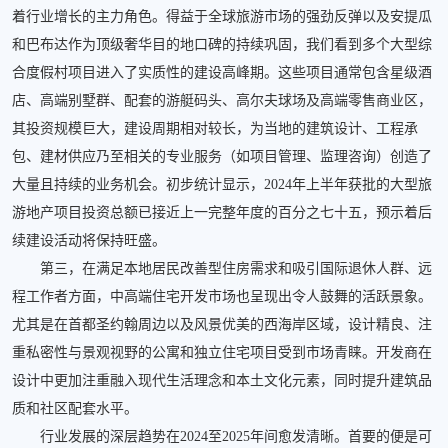
着行业增长的主力角色。得益于全球旅游市场的强劲反弹以及安提瓜
和巴布达作为顶级奢华目的地口碑的持续巩固，我们看到多个大型综
合度假村项目进入了实质性的建设高峰期。这些项目通常包含星级酒
店、高端别墅群、配套的游艇码头、高尔夫球场及高端零售商业区，
其投资规模巨大，建设周期相对较长，为当地的建筑设计、工程承
包、建材供应乃至相关的专业服务（如项目管理、监理咨询）创造了
大量且持续的业务机会。初步统计显示，2024年上半年获批的大型旅
游地产项目投资总额已接近上一完整年度的百分之七十五，预示着后
续建设活动将保持旺盛。
第三，在满足本地居民改善型住房需求和吸引国际退休人群、远
程工作者方面，中高端住宅开发市场也呈现出令人鼓舞的活跃景象。
尤其是在首都圣约翰周边以及风景优美的西海岸区域，设计精良、注
重私密性与景观视野的公寓和独立住宅项目受到市场青睐。开发商在
设计中更加注重融入现代生活理念和本土文化元素，同时提升建筑品
质和社区配套水平。
行业发展的深层趋势在2024至2025年间愈发清晰。首要的便是可