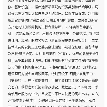
必须清晰界定自身拟开展的业务范围（如住宅建设、酒店装
修、基础设施），据此选择最匹配的资质类别和起始等级。切
忌好高骛远申请远超自身能力的资质。建议在填报前，利用管
理局官网提供的“资质匹配自测工具”进行评估，或付费咨询官
方指定的注册顾问机构进行专业诊断。 2. 详实筹备申报材
料： 这是成功的关键。材料包括但不限于：公司章程、银行资
信证明、经审计的财务报告（新企业需提供验资报告）、主要
技术人员的安提瓜工程委员会注册证书及社保证明、设备清单
及产权/租赁合同、过往业绩证明（如有）、详细的质量安全手
册、无犯罪记录证明等。特别注意所有非英文文件需经安提瓜
认可的翻译机构翻译公证。 3. 善用“预咨询”通道： 规划与住
建管理局为减少申请驳回率，特别开设了“预提交咨询窗口”
（需预约）。在正式提交前，可将主要材料清单和关键问题提
交咨询，获得官方反馈和修改建议。数据显示，2024年第一季
度使用此服务的企业，首次通过率比未使用的高出35%。 4. 关
注“快速新办通道”： 为鼓励绿色建筑和可再生能源项目承包