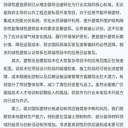
持续性建造原则已从理念倡导迅速转化为行业实践的核心标准。无论
是政府主导的公共工程还是私营开发项目，对于应用节能环保建材、
集成太阳能光伏系统、优化水资源循环利用、提升建筑外围护结构隔
热性能等绿色建筑技术的要求显著提高。业界普遍认识到，这不仅是
为了应对全球气候变化挑战、履行环境保护责任，更是提升建筑长期
价值、降低运营成本、契合国际高端买家及游客偏好的必然选择。相
关的绿色建筑认证体系在高端项目中的应用日益普及。
其次，建筑信息模型技术在大型复杂项目中的应用范围正在快速
拓宽。该技术在项目设计阶段的碰撞检查、施工阶段的可视化进度管
理、成本精细化控制以及后期设施运维管理方面展现出巨大潜力，有
效提升了项目整体效率，减少了潜在的变更与返工。虽然全面推广仍
面临技术人才培训和初期投入的挑战，但其作为行业未来技术升级方
向已成为共识。
第三，面对国际建材价格波动和供应链偶发中断的风险，我们观
察到本地建材生产能力，特别是在混凝土预制构件、部分装饰材料领
域的投资与创新活动有所增加。寻求更具韧性的供应链和成本更可控