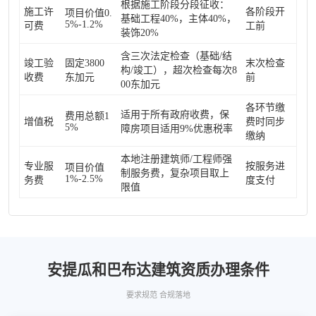
根据施工阶段分段征收：
施工许
各阶段开
项目价值0.
基础工程40%，主体40%，
5%-1.2%
可费
工前
装饰20%
含三次法定检查（基础/结
竣工验
固定3800
末次检查
构/竣工），超次检查每次8
收费
东加元
前
00东加元
各环节缴
适用于所有政府收费，保
费用总额1
增值税
费时同步
5%
障房项目适用9%优惠税率
缴纳
本地注册建筑师/工程师强
专业服
按服务进
项目价值
制服务费，复杂项目取上
1%-2.5%
务费
度支付
限值
安提瓜和巴布达建筑资质办理条件
要求规范 合规落地