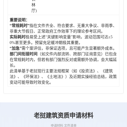
林
厅)
重要说明：
“常规耗时”
指在文件齐全、符合要求、无重大争议、非雨季、
非重大节假日、正常政府工作效率下的理论参考区间。
实际耗时
极易受上述“关键影响变量”影响，波动范围可达±5
0%甚至更多。预留充足缓冲期极其重要。
“加急”
需个案评估，非保证选项，且可能产生显著额外成本。
部门间衔接时间
（如文件内部流转、跨部门征询意见）已包含
在常规耗时内，但若有部门强烈反对或需额外协调，会大幅延
长。
此清单基于老挝现行主要法规框架（如《投资法》、《建筑
法》、《环保法》、《土地法》）及近期实操经验总结，政策
变动可能导致时效变化。
老挝建筑资质申请材料
申请材料 文件清单