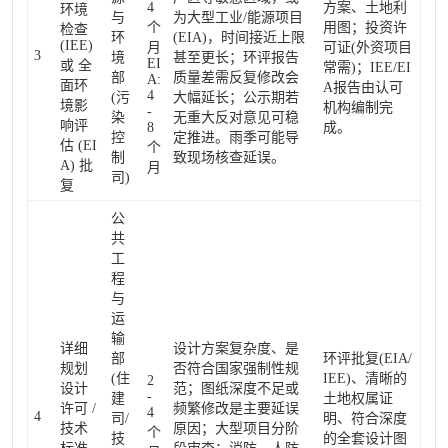
4
方案、土地利
环境
与
为大型工业/能源项目
个
用图；投资许
检查
环
(EIA)，时间接近上限
(IEE)
月
可证(外资项目
3
境
甚至更长；环评报告
EI
或 全
常需)；IEE/EI
部
质量差需反复修改会
A:
面环
A报告由认可
4
(污
大幅延长；公示期若
境影
机构编制完
-
染
无重大反对意见可稳
响评
8
成。
控
定推进。雨季可能导
估 (EI
个
制
致现场核查延误。
A) 批
月
司)
复
公
共
工
程
与
运
输
详细
设计方案复杂度、是
部
环评批复(EIA/
规划
否符合国家强制性规
(住
IEE)、清晰的
2
设计
范；图纸深度不足或
-
建
土地权属证
许可 /
频繁修改是主要延误
4
4
司/
明、符合深度
技术
原因；大型项目分阶
个
技
的全套设计图