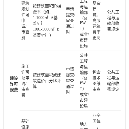
工程
建筑
复杂
按建筑面积阶梯
与运
规划
申请
建
费率（如：
公共工
输部
许可
提交/
筑、
1-1000㎡: A基
程与运
（M
申
审查
高层
PW
普/㎡
输部收
请/
通过
建筑
T）
1001-5000㎡: B
费规定
审查
时
费率
或省/
基普/㎡...)
费
更高
市建
设局
公共
工程
施工
与运
申请
许可
包含
公共工
输部
按建筑面积或建
提交/
证申
技术
程与运
建设
（M
筑造价百分比计
审查
PW
请/
图纸
输部收
许可
算
通过
T）
审查
审查
费规定
规费
时
或省/
费
市建
设局
非全
基础
国统
地方
设施
一，