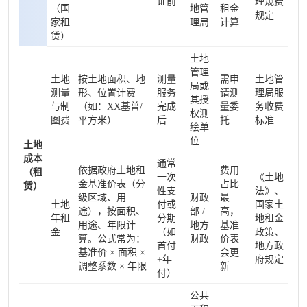
证前
理规费
（国
地管
租金
规定
家租
理局
计算
赁）
土地
管理
土地
按土地面积、地
测量
需申
土地管
局或
测量
形、位置计费
服务
请测
理局服
其授
与制
（如：XX基普/
完成
量委
务收费
权测
图费
平方米）
后
托
标准
绘单
位
土地
成本
通常
依据政府土地租
费用
（租
一次
《土地
金基准价表（分
占比
赁）
性支
法》、
级区域、用
财政
最
土地
付或
国家土
途），按面积、
部 /
高，
年租
分期
地租金
用途、年限计
地方
基准
金
（如
政策、
算。公式常为：
财政
价表
首付
地方政
基准价 × 面积 ×
会更
+年
府规定
调整系数 × 年限
新
付）
公共