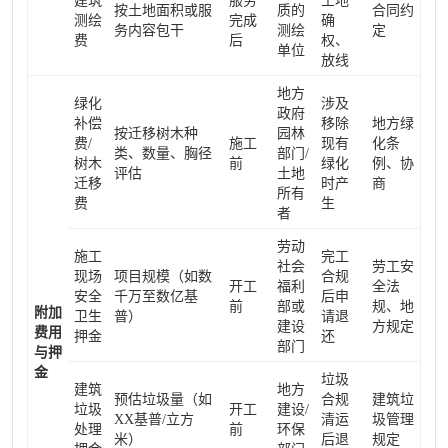
建筑
服务
土地
按土地面积或服
质的
合同约
测绘
完成
确
务内容包干
测绘
定
费
后
权、
单位
放线
地方
绿化
涉及
政府
补偿
移除
地方绿
按迁移树木种
园林
费/
施工
现有
化条
类、数量、胸径
部门/
树木
前
绿化
例、协
评估
土地
迁移
时产
商
所有
费
生
者
劳动
施工
完工
社会
劳工安
现场
项目规模（如数
合规
开工
福利
全法
安全
千万至数亿基
后申
前
部或
规、地
附加
卫生
普）
请退
建设
方规定
费用
押金
还
部门
与押
金
垃圾
建筑
地方
预估垃圾量（如
合规
建筑垃
垃圾
开工
建设/
XX基普/立方
清运
圾管理
处理
前
环保
米）
后退
规定