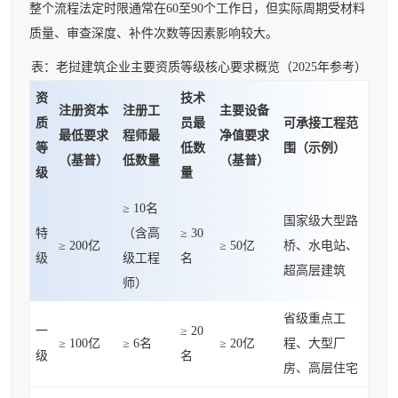
整个流程法定时限通常在60至90个工作日，但实际周期受材料
质量、审查深度、补件次数等因素影响较大。
表：老挝建筑企业主要资质等级核心要求概览（2025年参考）
资
技术
注册资本
注册工
主要设备
质
员最
可承接工程范
最低要求
程师最
净值要求
等
低数
围（示例）
（基普）
低数量
（基普）
级
量
≥ 10名
国家级大型路
特
（含高
≥ 30
≥ 200亿
≥ 50亿
桥、水电站、
级
级工程
名
超高层建筑
师）
省级重点工
一
≥ 20
≥ 100亿
≥ 6名
≥ 20亿
程、大型厂
级
名
房、高层住宅