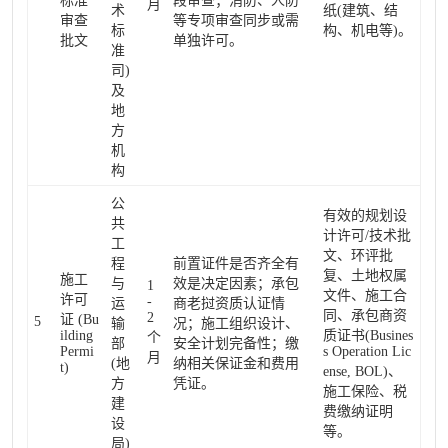
标准
段审查；消防、人防
月
术
纸(建筑、结
审查
等专项审查同步或需
标
构、机电等)。
批文
单独许可。
准
司)
及
地
方
机
构
公
有效的规划设
共
计许可/技术批
工
文、环评批
程
前置证件是否齐全有
复、土地权属
施工
与
效是决定因素；承包
1
文件、施工合
许可
-
运
商老挝资质认证情
同、承包商资
2
证 (Bu
5
输
况；施工组织设计、
ilding
质证书(Busines
个
部
安全计划完备性；缴
Permi
s Operation Lic
月
(地
纳相关保证金和费用
t)
ense, BOL)、
方
凭证。
施工保险、税
建
费缴纳证明
设
等。
局)