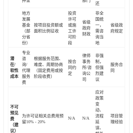
押金
部门
还
地方
投资
非全
发展
许可
国统
省级
基金
按项目投资额或
或施
一，
省级政
政府
（部
面积比例征收
工许
需咨
府规定
财政
分省
可阶
询当
份）
段
地
专业
律师
非强
潜
咨
根据服务范围、
按合
事务
制，
在/
询/
难度、周期协商
服务合
同约
所/咨
但强
软性
代理
（固定费用或按
同
定
询公
烈建
成本
服务
阶段收费）
司
议
费
应对
政策
变
不可
动、
预见
为许可证相关总费用预
流程
项目管
N/A
N/A
费
留10% - 20%
延
理经验
（建
误、
议）