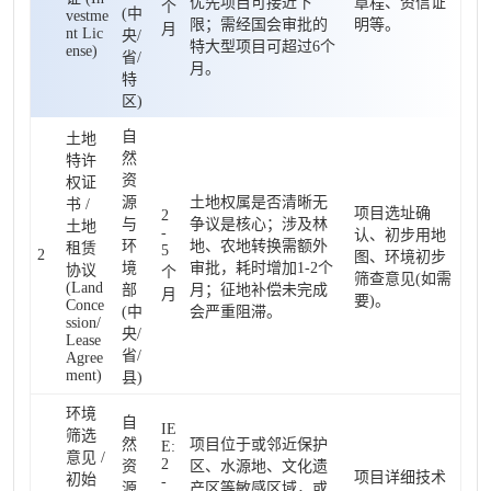
优先项目可接近下
章程、资信证
个
(中
vestme
限；需经国会审批的
明等。
月
nt Lic
央/
特大型项目可超过6个
ense)
省/
月。
特
区)
自
土地
然
特许
资
权证
源
土地权属是否清晰无
书 /
项目选址确
2
与
争议是核心；涉及林
土地
-
认、初步用地
环
地、农地转换需额外
租赁
5
2
图、环境初步
境
审批，耗时增加1-2个
协议
个
筛查意见(如需
(Land
部
月；征地补偿未完成
月
要)。
Conce
(中
会严重阻滞。
ssion/
央/
Lease
省/
Agree
ment)
县)
环境
自
IE
筛选
然
项目位于或邻近保护
E:
意见 /
2
资
区、水源地、文化遗
项目详细技术
初始
-
源
产区等敏感区域，或