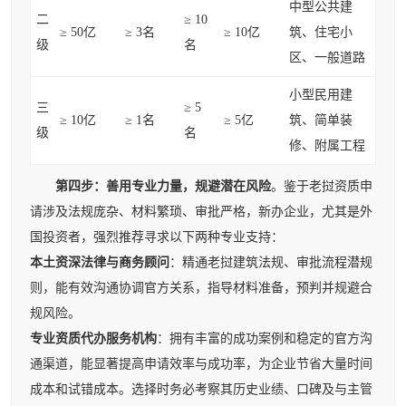
中型公共建
二
≥ 10
≥ 50亿
≥ 3名
≥ 10亿
筑、住宅小
级
名
区、一般道路
小型民用建
三
≥ 5
≥ 10亿
≥ 1名
≥ 5亿
筑、简单装
级
名
修、附属工程
第四步：善用专业力量，规避潜在风险
。鉴于老挝资质申
请涉及法规庞杂、材料繁琐、审批严格，新办企业，尤其是外
国投资者，强烈推荐寻求以下两种专业支持：
本土资深法律与商务顾问
：精通老挝建筑法规、审批流程潜规
则，能有效沟通协调官方关系，指导材料准备，预判并规避合
规风险。
专业资质代办服务机构
：拥有丰富的成功案例和稳定的官方沟
通渠道，能显著提高申请效率与成功率，为企业节省大量时间
成本和试错成本。选择时务必考察其历史业绩、口碑及与主管