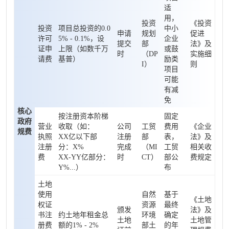
适
用，
投资
《投资
投资
项目总投资的0.0
中小
申请
规划
促进
许可
5% - 0.1%，设
企业
提交
部
法》及
证申
上限（如数千万
或鼓
时
（DP
实施细
请费
基普）
励类
I）
则
项目
可能
有减
免
核心
按注册资本阶梯
固定
政府
营业
收取（如：
公司
工贸
费用
《企业
规费
执照
XX亿以下部
注册
部
表，
法》及
注册
分：X%
完成
（MI
工贸
相关收
费
XX-YY亿部分：
时
CT）
部公
费规定
Y%...）
布
土地
使用
自然
基于
《土地
权证
资源
最终
颁发
法》及
书注
约土地年租金总
环境
确定
土地
土地管
册费
额的1% - 2%
部土
的年