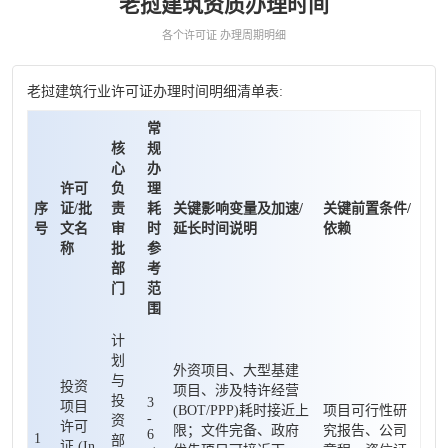
老挝建筑资质办理时间
各个许可证 办理周期明细
老挝建筑行业许可证办理时间明细清单表:
常
核
规
心
办
许可
负
理
序
证/批
责
耗
关键影响变量及加速/
关键前置条件/
号
文名
审
时
延长时间说明
依赖
称
批
参
部
考
门
范
围
计
划
外资项目、大型基建
与
投资
项目、涉及特许经营
投
3
项目
(BOT/PPP)耗时接近上
项目可行性研
-
资
许可
限；文件完备、政府
究报告、公司
6
1
部
证 (In