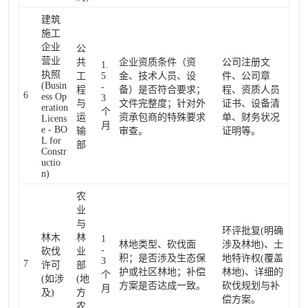
建筑
施工
企业
公
营业
共
企业资质条件（资
公司注册文
1.
执照
工
5
金、技术人员、设
件、公司章
(Busin
-
程
备）是否符合要求；
程、资质人员
6
ess Op
3
与
文件完整度；针对外
证书、设备清
eration
个
运
资承包商的特殊要求
单、财务状况
Licens
月
e - BO
输
审查。
证明等。
L for
部
Constr
uctio
n)
农
业
与
环评批复(明确
林木
林
1
林地类型、砍伐面
涉及林地)、土
-
砍伐
业
积；是否涉及生态保
地特许权(覆盖
3
7
许可
部
护或社区林地；补偿
林地)、详细的
个
(如涉
(地
方案是否达成一致。
砍伐规划与补
月
及)
方
偿方案。
农