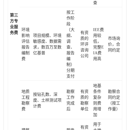
查
按工
第三
作阶
方专
段
业服
环境
（大
IEE费
务费
有资
影响
项目规模、环境
纲、
用较
质的
市场询
评估
敏感度、数据需
调
低，
环评
价，合
报告
求，数百万至数
查、
完整E
咨询
同约定
编制
亿基普
报告
IA费
公司
费
编
用高
制）
分期
支付
地基
地质
勘察
有资
条件
勘察合
按钻孔数、深
工程
工作
质的
复杂
同约定
度、土样测试项
勘察
完成
勘察
则费
（按工
计费
费
后
单位
用增
作量）
加
用于
有资