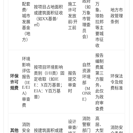
政府
配套
施工
万
按项目占地面积
（如
费/
许可
象、
地方市
或建筑面积征收
万象
城市
发放
琅勃
政管理
（如XX基普/
市管
发展
前/开
拉邦
条例
㎡）
理委
基金
工前
等主
员
（地
要城
会）
方）
市征
收
报告
环境
编制
影响
自然
按项目环境影响
费属
评估
资源
类别（I/II类）固
报告
第三
环保
环保法
报告
环境
定收取（如IE
提交
方服
许可
令及规
（IE
部
E：X百万基普；
审查
务，
E/EI
规费
费标准
（M
EIA：Y百万基
时
此仅
A）
ONR
普）
为政
审查
E）
府审
费
查费
消防
高
设计
消防
警察
层、
审查/
消防安
其他
安全
按建筑面积或建
部门
大型