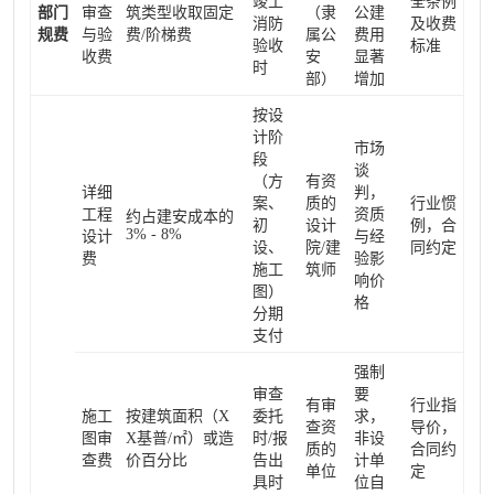
竣工
全条例
部门
审查
筑类型收取固定
（隶
公建
消防
及收费
规费
与验
费/阶梯费
属公
费用
验收
标准
收费
安
显著
时
部）
增加
按设
计阶
市场
段
谈
（方
有资
详细
判，
案、
质的
行业惯
工程
资质
约占建安成本的
初
设计
例，合
3% - 8%
设计
与经
设、
院/建
同约定
费
验影
施工
筑师
响价
图）
格
分期
支付
强制
审查
要
有审
行业指
施工
按建筑面积（X
委托
求，
查资
导价，
图审
X基普/㎡）或造
时/报
非设
质的
合同约
查费
价百分比
告出
计单
单位
定
具时
位自