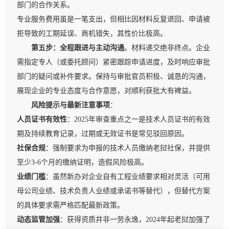
部门的合作关系。
专业服务费用虽是一笔支出，但相比因材料反复退回、申请被
拒导致的工期延误、商机错失，其性价比极高。
第五步：全程跟进与主动沟通
。材料递交绝非终点。企业
需指定专人（或委托顾问）紧密跟踪申请进度，及时响应审批
部门的疑问或补件要求。保持与审批官员积极、诚恳的沟通，
展现企业的专业态度与合作意愿，对顺利获批大有裨益。
风险提示与最新注意事项
：
人员证书有效性
：2025年审查重点之一是技术人员证书的有效
期及持续教育记录，过期或无效证书是常见驳回原因。
社保合规
：强制要求为申报的技术人员缴纳老挝社保，并提供
至少3-6个月的缴纳证明，造假风险极高。
业绩门槛
：虽然新办对企业自有工程业绩要求相对灵活（可用
母公司业绩、技术负责人业绩或承诺书等替代），但替代方案
的具体要求需严格匹配最新政策。
动态监管加强
：获得资质并非一劳永逸，2024年起老挝加强了