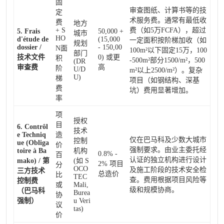
固
审查图纸、计算书等的技
定
术服务费。通常有最低收
费
地方
+ S
费（如5万FCFA），超过
5. Frais
50,000 +
城市
HO
d'étude de
(15,000
一定面积按阶梯加收（如
规划
dossier /
- 150,00
N面
100m²以下固定15万，100
部门
技术文件
0) 或更
积
-500m²部分1500/m²，500
(DR
审查费
高
阶
U/D
m²以上2500/m²）。复杂
U)
梯
项目（如钢结构、深基
费
坑）费用显著增加。
率
项
授权
目
6. Contrôl
技术
e Techniq
造
仅在巴马科及少数大城市
控制
ue (Obliga
价
强制要求。由业主委托经
toire à Ba
机构
0.8% -
百
认证的独立机构进行设计
mako) / 第
(如 S
2% 项目
分
OCO
及施工阶段的技术安全检
三方技术
总造价
比
TEC
查。费用根据项目风险等
控制费
或
Mali,
级和规模协商。
（巴马科
Burea
协
强制）
u Veri
议
tas)
价