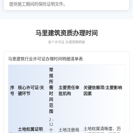
提供施工期间的保险证明文件。
马里建筑资质办理时间
各个许可证 办理周期明细
马里建筑行业许可证办理时间明细清单表:
常
规
所
序
核心许可证/关
需
主要责任审
关键依赖项/主要影响
号
键环节
时
批机构
因素
间
范
围
2 -
12
土地权属清晰度、历
土地权属证明
土地注册局
个