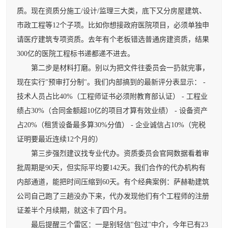
质。现在资质分施工/设计/监理三大类，底下又分房屋建筑、
市政工程等12个子项。比如你想接政府医院项目，必须单独申
请医疗建筑专项资质。去年有个老板错选普通房建资质，结果
300亿的医院工程标书递都递不进去。
第二步是材料打磨。别以为把文件往委员会一扔就完事，
现在实行"预审打分制"。我们内部搞到的最新评分表显示： -
技术人员占比40%（工程师证书必须附教育部认证） - 工程业
绩占30%（合同金额超10亿的项目才算有效业绩） - 设备资产
占20%（租赁设备最多算30%分值） - 企业诚信占10%（完税
证明要最近连续12个月的）
第三步强烈建议找专业代办。资质委员会官网数据看着审
批周期是90天，但实际平均要142天。我们合作的代办机构有
内部通道，能把时间压缩到60天。有个经典案例：萨赫勒建筑
公司自己跑了三趟没办下来，代办发现他们有个工程师的注册
证差半个月续期，就这卡了四个月。
最后提醒三个雷区：一是别轻信"包过"中介，今年已有23