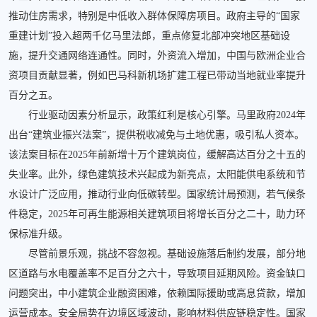
推动住房需求，特别是中低收入群体保障房项目。政府主导的“国家
重建计划”投入超两千亿马里法郎，重点修复北部冲突地区基础设
施，提升交通网络连通性。同时，外资流入增加，中国与欧洲企业合
资项目贡献显著，例如巴马科新机场扩建工程已带动当地就业率提升
百分之五。
行业驱动因素分析显示，政策红利是核心引擎。马里政府2024年
出台“建筑业振兴法案”，提供税收减免与土地优惠，吸引私人资本。
该法案目标在2025年前新增十万个建筑岗位，缓解高达百分之十五的
失业率。此外，绿色建筑技术兴起成为新亮点，太阳能供电系统和节
水设计广泛应用，推动行业向低碳转型。国家统计局预测，若气候条
件稳定，2025年可再生能源相关建筑项目将增长百分之二十，助力环
保标准升级。
尽管前景乐观，挑战不容忽视。基础设施落后制约发展，部分地
区道路与水电覆盖率不足百分之六十，导致项目延期风险。资金缺口
问题突出，中小建筑企业融资困难，依赖国际援助或高息贷款，增加
运营成本。安全局势在边境区域波动，影响材料供应链稳定性。国家