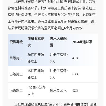
现在办理资质卡在哪？根据我们调查的126家企业，78%
都倒在材料准备环节。比如甲级施工资质要求提供8名注册工
程师的社保证明，但很多人不知道从2024年3月起，必须附带
工程师在岗承诺书。还有企业拿着三年前的设备发票来申请，
结果新规明确要求设备购置凭证必须在6个月内有效。
注册资本要
技术人员配
资质等级
2024年通过率
求
置
50亿西非法
注册工程师≥
甲级施工
41%
郎以上
8人
15亿西非法
注册工程师≥
乙级施工
63%
郎以上
5人
5亿西非法郎
丙级施工
技术员≥3人
82%
以上
最佳办理路径我总结成"三步走"：首先搞明白你要什么资