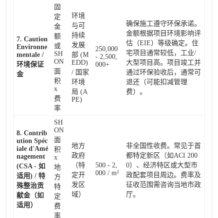
固
环境
定
确保施工遵守环保承诺。
与可
金
金额根据项目环境影响评
持续
额
7. Caution
估（EIE）等级确定。住
发展
或
Environne
250,000
宅项目通常较低，工业/
SH
mentale /
部 (M
- 2,500,
ON
EDD)
大型项目高。项目竣工并
环境保证
000+
面
/ 国家
通过环保验收后，通常可
金
积
环境
退还（可能扣减管理
x
局 (A
费）。
费
PE)
率
SH
ON
8. Contrib
面
ution Spéc
地方
非全国性收费。常见于首
iale d'Amé
积
政府
都特定新区（如ACI 200
nagement
x
（特
500 - 2,
0）、经济特区或大型市
(CSA - 如
地
000 / m²
定开
政配套项目周边。费率及
适用) / 特
方
发区
征收范围需咨询当地市政
殊整治贡
特
域）
厅。
献金（如
定
适用）
费
率