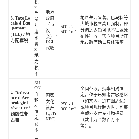
积
x
地方
当
地区差异显著。巴马科等
3. Taxe Lo
政府
前
cale d'Équ
大城市税率高且强制。部
（市
年
500 - 2,
ipement
分偏远乡镇可能不征或象
议
度
500 / m²
(TLE) / 地
征性征收。需向项目所在
会） /
系
方配套税
DGI
地市政厅确认具体税率。
数
代收
x
地
方
税
率
SH
ON
全国征收，费率相对固
4. Redeva
面
定。位于已知考古敏感区
国家
nce d'Arc
积
（如杰内、通布图周边）
文化
héologie P
250 - 1,
x
或项目规模超大时，可能
réventive /
遗产
000 / m²
固
需额外支付专业勘探费
预防性考
局 (D
定
NPC)
（数十万至数百万不
古费
费
等）。
率