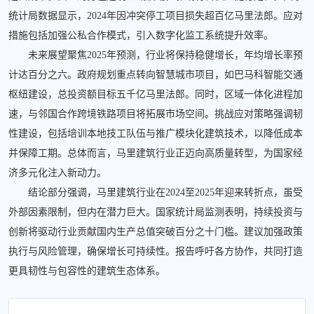
统计局数据显示，2024年因冲突停工项目损失超百亿马里法郎。应对
措施包括加强公私合作模式，引入数字化监工系统提升效率。
未来展望聚焦2025年预测，行业将保持稳健增长，年均增长率预
计达百分之六。政府规划重点转向智慧城市项目，如巴马科智能交通
枢纽建设，总投资额目标五千亿马里法郎。同时，区域一体化进程加
速，与邻国合作跨境铁路项目将拓展市场空间。挑战应对策略强调韧
性建设，包括培训本地技工队伍与推广模块化建筑技术，以降低成本
并保障工期。总体而言，马里建筑行业正迈向高质量转型，为国家经
济多元化注入新动力。
结论部分强调，马里建筑行业在2024至2025年迎来转折点，虽受
外部因素限制，但内在潜力巨大。国家统计局监测表明，持续投资与
创新将驱动行业贡献国内生产总值突破百分之十门槛。建议加强政策
执行与风险管理，确保增长可持续性。报告呼吁各方协作，共同打造
更具韧性与包容性的建筑生态体系。