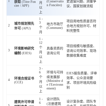
1
(Conservatio
史遗留问题、测量争
获取
(Titre Fon
月
n Foncière)
cier / APF)
议、国家划拨流程
以
上
1 -
项目用地性质是否符
3
城市规划预先
地方市政厅
2
合地方规划许可、材
个
(Commune)
许可
(APU)
料完整性
月
1 -
12
项目规模与敏感度、
个
环境影响研究
具备资质的
3
咨询公司效率、现场
月
编制
(EIES)
咨询公司
数据收集难度
以
上
3 -
6
环境与可持
EIES报告质量、评审
个
续发展部
效率、公众咨询要
环境合规证书
4
(Ministère d
月
(CCE)
求、项目环境风险级
e l'Environn
以
别
ement)
上
1 -
设计团队
设计复杂度、团队专
建筑许可申请
6
(注册建筑
5