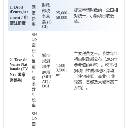
财政
1. Droit
固
提交申请时缴纳，全国相
部税
d'enregistr
定
25,000 -
对统一，小额项目取低
务总
ement / 申
50,000
费
值。
局 (D
请注册费
率
GI)
SH
ON
面
积
主要税费之一。系数每年
x
城市
初由财政部公布（2024年
2. Taxe de
当
规划
Voirie Nat
参考值约0.85）。税率根
1,500 -
前
和住
ionale (TV
3,500 /
据项目性质和地区浮动
年
房部
N) / 国家
m²
（住宅较低，商业/工业
(MHU
度
道路税
AT) /
较高；首都及大城市高于
系
DGI
乡镇）。
数
x
税
率
SH
ON
面