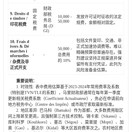
财政
固
9. Droits d
部税
定
10,000 -
发放许可证时征收的法定
e timbre /
务总
50,000
税
规费，金额相对固定。
印花税费
局 (D
费
GI)
包括文件复印、交通、非
10. Frais d
ivers & Dé
正式加速协调费等。难以
50,000 -
marches i
精确预算但普遍存在。强
-
-
总费用
nformelles
烈建议坚持正规渠道并保
的 10%
/ 杂费及非
留所有支付凭证，此列为
正式开支
风险准备金估算。
重要说明：
1. 时效性: 表中费用估算基于2023-2024年常用费率及系数
（特别是TVN/TLE的系数），马里财政部通常在每年第一季度
更新相关税费系数（Coefficient Actualisateur），务必在申请前向
地方税务中心（Centre des Impôts）或市政厅索取最新标准。
2. 地区差异: 巴马科（Bamako）作为首都，大多数费用取区
间上限甚至更高，且强制第三方技术控制。锡卡索（Sikasso）、
库利科罗（Koulikoro）、塞古（Ségou）、莫普提（Mopti）、加
奥（Gao）、基达尔（Kidal）等大区首府费率次之。农村地区费