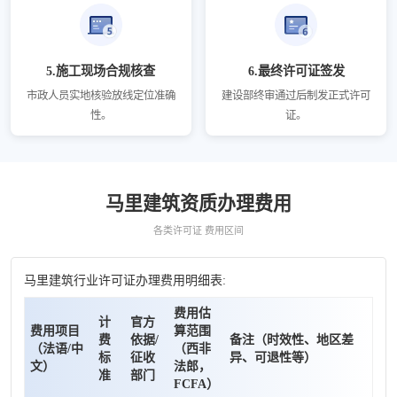
5.施工现场合规核查
6.最终许可证签发
市政人员实地核验放线定位准确
建设部终审通过后制发正式许可
性。
证。
马里建筑资质办理费用
各类许可证 费用区间
马里建筑行业许可证办理费用明细表:
费用估
计
官方
费用项目
算范围
费
依据/
备注（时效性、地区差
（法语/中
（西非
标
征收
异、可退性等）
文）
法郎，
准
部门
FCFA）