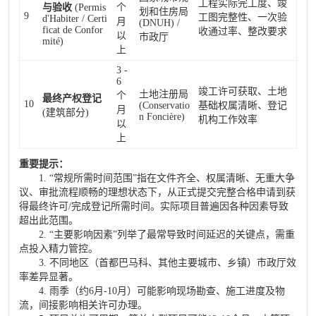
工程实际完工度、竣
与验收
(Permis
个
划和住房局
9
工图完整性、一次验
d'Habiter / Certi
月
(DNUH) /
ficat de Confor
收通过率、整改要求
以
市政厅
mité)
上
3 -
6
竣工许可获取、土地
土地注册局
个
最终产权登记
10
(Conservatio
基础权属清晰、登记
月
(建筑部分)
n Foncière)
机构工作效率
以
上
重要提示：
1. “常规所需时间范围”指在文件齐全、权属清晰、无重大争
议、审批流程顺畅的理想状态下，从正式提交完整合格申请到获
得最终许可/完成登记所需时间。实际项目普遍因各种因素导致
超出此范围。
2. “主要影响因素”列举了最常导致时间延迟的关键点，需重
点投入精力管控。
3. 不同地区（首都巴马科、其他主要城市、乡镇）市政厅效
率差异显著。
4. 雨季（约6月-10月）可能影响现场勘查、施工进度及物
流，间接影响相关许可办理。