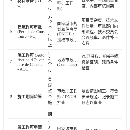
业水平、与规范契合
材料准备
(DT
个
师、工程
C)
度、内部审核周期
月
师)
3 -
项目复杂度、技术文
12
国家城市规
件质量、审批部门内
建筑许可审批
个
划和住房局
6
(Permis de Cons
部流程、技术委员会
月
(DNUH) /
truire - PC)
会议频率、退件补正
以
授权市政厅
次数
上
1 -
施工许可
(Auto
PC已获取、相关税费
2
risation d'Ouver
地方市政厅
7
缴纳证明、现场条件
个
ture de Chantier
(Commune)
检查
- AOC)
月
贯
穿
整
市政厅工程
是否按图施工、符合
8
施工期间监管
个
师 / DNUH
安全规范、记录施工
施
抽查
日志以备查
工
期
1 -
竣工许可申请
3
国家城市规