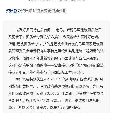
资质新办
资质增项
资质变更
资质延期
最近好多同行在后台问："老马，听说马里建筑资质政策
又更新了，资质新办到底该咋搞？"今天就给大家好好唠唠。
所谓"建筑资质新办"，指的是建筑企业首次向马里国家建筑资
质管理委员会申请获得从事特定等级和类别建筑工程活动的法
定资格。根据2024年最新修订的《马里建筑行业准入条例》，
这可不是简单填个表的事——它直接决定你的公司能不能合法
接政府项目、能不能参与千万西法级工程的投标。
为什么要特别关注2024-2025年的新规呢？国家统计局7月
刚发布的数据显示，马里政府基建预算同比暴涨37%，光巴马
科的城市改造项目就砸了3200亿西非法郎。但资质管理委员会
查处的无证施工案例也增加了21%，罚金最高达项目总额的
15%。所以这会儿搞资质，既是机遇也是刚需。