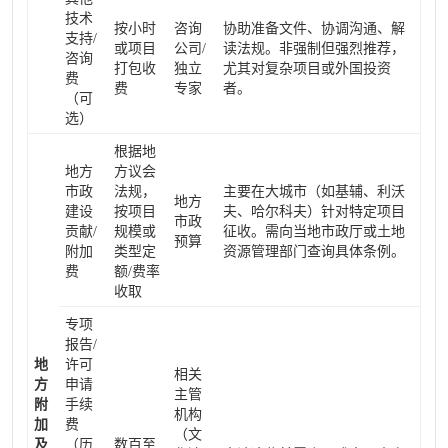
技术
按小时
咨询
协助准备文件、协调沟通、解
支持/
或项目
公司/
读法规。非强制但强烈推荐，
咨询
打包收
独立
尤其对复杂项目或外国投资
费
费
专家
者。
（可
选）
根据地
地方
方议会
市政
法规，
主要在大城市（如基辅、利沃
地方
建设
按项目
夫、哈尔科夫）针对特定项目
市政
贡献/
规模或
征收。需向当地市政厅或土地
预算
附加
类型定
资源管理部门查询具体条例。
费
额/费率
收取
专项
报告/
地
许可
相关
方
申请
主管
附
手续
机构
加
费
（文
及
（历
数百至