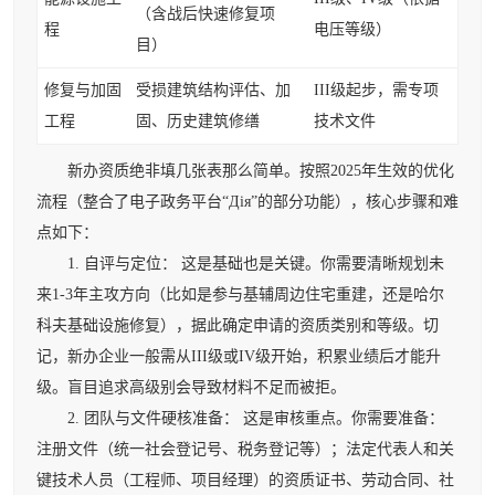
（含战后快速修复项
程
电压等级）
目）
修复与加固
受损建筑结构评估、加
III级起步，需专项
工程
固、历史建筑修缮
技术文件
新办资质绝非填几张表那么简单。按照2025年生效的优化
流程（整合了电子政务平台“Дія”的部分功能），核心步骤和难
点如下：
1. 自评与定位： 这是基础也是关键。你需要清晰规划未
来1-3年主攻方向（比如是参与基辅周边住宅重建，还是哈尔
科夫基础设施修复），据此确定申请的资质类别和等级。切
记，新办企业一般需从III级或IV级开始，积累业绩后才能升
级。盲目追求高级别会导致材料不足而被拒。
2. 团队与文件硬核准备： 这是审核重点。你需要准备：
注册文件（统一社会登记号、税务登记等）；法定代表人和关
键技术人员（工程师、项目经理）的资质证书、劳动合同、社