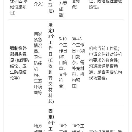
保护区/基
复修
证；政治或社会敏
方案
介入)
取
础设施项
改)
感性。
成
证)
目)
熟)
法
定1
国家
5个
5-10
30-45
紧急
工
个工
个工作
情况
强制性外
作
机构当前工作量；
作日
日+ (项
局、
部机构意
日
申请文件针对该机
(项
目复
卫生
见
(如消防
(自
构要求的符合性；
目简
杂，需
防疫
结论、卫
收
沟通渠道是否畅
单，
补充材
机
生防疫结
到
通；是否需要机构
文件
料，机
构、
论等)
转
现场查看。
符
构积
生态
交
合)
压)
环境
材
署等
料
起)
固
定1
0个
地方
10个
10个工
工
政府 /
工作
作日 +
是否引发异议；异