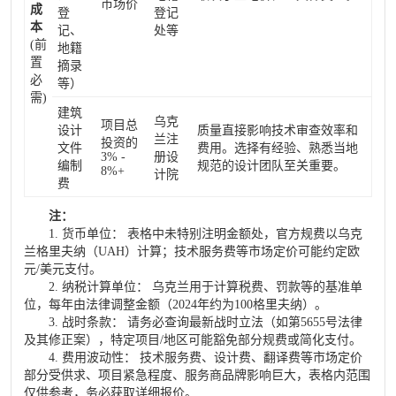
市场价
成
登
登记
本
记、
处等
(前
地籍
置
摘录
必
等）
需)
建筑
乌克
项目总
设计
质量直接影响技术审查效率和
兰注
投资的
文件
费用。选择有经验、熟悉当地
3% -
册设
编制
规范的设计团队至关重要。
8%+
计院
费
注：
1. 货币单位： 表格中未特别注明金额处，官方规费以乌克
兰格里夫纳（UAH）计算；技术服务费等市场定价可能约定欧
元/美元支付。
2. 纳税计算单位： 乌克兰用于计算税费、罚款等的基准单
位，每年由法律调整金额（2024年约为100格里夫纳）。
3. 战时条款： 请务必查询最新战时立法（如第5655号法律
及其修正案），特定项目/地区可能豁免部分规费或简化支付。
4. 费用波动性： 技术服务费、设计费、翻译费等市场定价
部分受供求、项目紧急程度、服务商品牌影响巨大，表格内范围
仅供参考，务必获取详细报价。