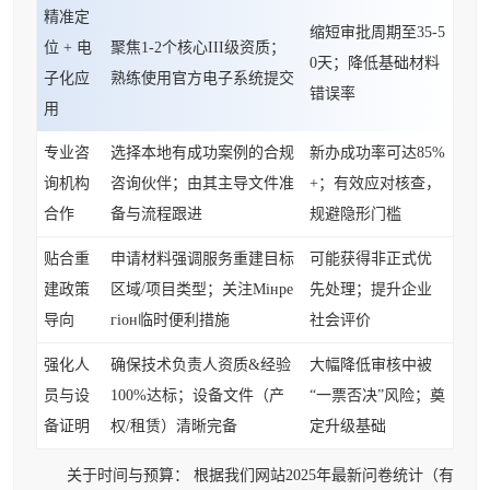
精准定
缩短审批周期至35-5
位 + 电
聚焦1-2个核心III级资质；
0天；降低基础材料
子化应
熟练使用官方电子系统提交
错误率
用
专业咨
选择本地有成功案例的合规
新办成功率可达85%
询机构
咨询伙伴；由其主导文件准
+；有效应对核查，
合作
备与流程跟进
规避隐形门槛
贴合重
申请材料强调服务重建目标
可能获得非正式优
建政策
区域/项目类型；关注Мінре
先处理；提升企业
导向
гіон临时便利措施
社会评价
强化人
确保技术负责人资质&经验
大幅降低审核中被
员与设
100%达标；设备文件（产
“一票否决”风险；奠
备证明
权/租赁）清晰完备
定升级基础
关于时间与预算： 根据我们网站2025年最新问卷统计（有