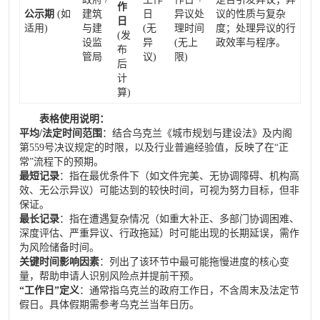
作
公示期
(如
建筑
日
异议处
议的性质与复杂
日
适用)
与建
(无
理时间
度；处理异议的行
(发
设监
异
(无上
政效率与程序。
布
管局
议)
限)
后
计
算)
表格使用说明：
平均/法定时间范围
：结合乌克兰《城市规划与建设法》及内阁
第559号决议规定的时限，以及行业普遍经验值，反映了在“正
常”流程下的预期。
最短记录
：指在最优条件下（如文件完美、无协调障碍、机构高
效、无公示异议）可能达到的较快时间，可视为努力目标，但非
保证。
最长记录
：指在遭遇复杂情况（如重大补正、多部门协调困难、
深度评估、严重异议、行政拖延）时可能出现的长期延误，需作
为风险储备时间。
关键时间影响因素
：列出了该环节中最可能拖慢进度的核心变
量，帮助申请人识别风险点并提前干预。
“工作日”定义
：通常指乌克兰的政府工作日，不含周末及法定节
假日。具体假期需参考乌克兰当年日历。