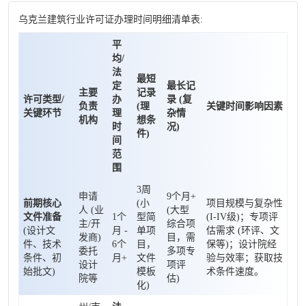
乌克兰建筑行业许可证办理时间明细清单表:
平
均/
法
最短
定
最长记
主要
记录
许可类型/
办
录 (复
负责
(理
关键时间影响因素
关键环节
理
杂情
机构
想条
时
况)
件)
间
范
围
3周
申请
9个月+
前期核心
(小
项目规模与复杂性
人 (业
(大型
文件准备
1个
型简
(I-IV级)；专项评
主/开
综合项
(设计文
月 -
单项
估需求 (环评、文
发商)
目，需
件、技术
6个
目，
保等)；设计院经
委托
多项专
条件、初
月+
文件
验与效率；获取技
设计
项评
始批文)
模板
术条件速度。
院等
估)
化)