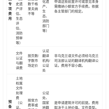
化遗
申请这些前置许可或意见本身
专
史遗
数千格
产、
需缴纳小额官方手续费。依据
项
产评
里夫纳
生
各主管部门的规定。
费
估、
不等
态、
用
生态
消防
评
部门
估、
等）
消防
预审
等）
认证
文件
按页数/
翻译
非乌克兰语文件必须经乌克兰
认证
字数市
机构/
司法部认证的翻译机构翻译公
与翻
场定价
公证
证。费用不容小觑。
译费
处
土地
权属
文件
处理
公证
费
处、
按官方
预
（公
国家
是申请建筑许可的前提。费用
费率或
备
证、
地籍
取决于土地价值、文件类型。