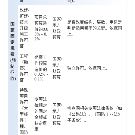
证
纳)。
改建/
扩建/
项目总
国家/
技术
是否改变结构、层数、用途是
预算造
国
地方
升级
判断适用费率的关键。依据同
价的0.0
家
财政
施工
5% - 0.
上。
固
预算
2%
许可
定
证
规
费
工程
勘察工
国家/
(强
（勘
作预算
地方
制
察）
独立许可。依据同上。
造价的
财政
征
许可
0.02% -
预算
收)
0.1%
证
特殊
项目
专项法
许可
律规定
国家/
（大
需查阅相关专项法律条款（如
的固定
地方
型线
《公路法》、《国防工业法》
金额或
财政
性工
子条款）。
特定费
预算
程、
率
国防