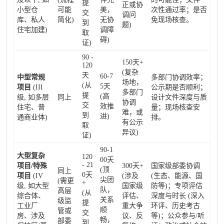
提
正或协
小型仓
可能
美，
次性通过率；是否
交
调问
库、私人
简化)
无协
免现场核查。
到
题)
住宅加建)
调障
取
碍)
证)
90 -
150天+
120
(复杂
天
60-7
中型常规
多部门协调效率；
场地，
(从
5天
项目
(III
公示期是否顺利；
多部门
提
(高
级, 如多层
同上
设计文件深度与质
协调
交
效推
住宅、普
量；现场核查安
难，或
到
进)
通商业体)
排。
有公示
取
异议)
证)
90-1
大型复杂
120
00天
- 21
项目/特殊
300天+
国家级部委协调
(顶
同上
0天
项目
(IV
(涉及
(生态、能源、国
尖团
(需更
+
级, 如大型
国家级
防等)；专项评估
队，
高层
(从
综合体、
评估、
深度与时长 (深入
关系
级监
提
工业厂
重大争
环评、历史考古
顺
管或
交
房、涉及
议、反
等)；公众参与/听
畅，
部委
到