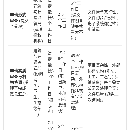
州/市
法
5个工
建筑
定
作日
与建
最
文件清单完整性；
2-3
申请形式
(遇文
设监
长5
文件初步合规性；
个工
审查
(提交
件明显
管局
个
电子系统稳定性；
作日
至受理)
缺失或
(或其
工
申请量。
重大不
授权
作
符)
机构)
日
建筑
15-2
法
45-60
与建
0个
定
个工作
设监
工作
最
项目复杂性；外部
日+ (项
管局
日
申请实质
长3
协调机构 (消防、
目复
(协调
(项
审查与机
0个
卫生、生态等) 反
杂，外
消
目简
构协调
(受
工
馈速度；是否需要
部机构
防、
单，
理至完成
作
公示及处理异议；
拖延或
卫
外部
意见汇总)
日
文件质量 (避免二
有异议
生、
机构
(核
次询问)。
需处
生态
反馈
心
理)
等部
快)
期)
门)
7-1
5个
5个
20个工