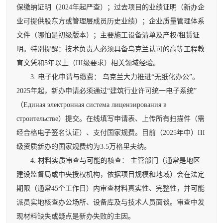
保缴纳证明（2024年起严查）；过去项目的业绩证明（新办企
业可提供股东方或管理层成员历史业绩）；企业质量管理体系
文件（哪怕是初级版本）；主要施工设备清单及产权/租赁证
明。特别提醒：技术负责人必须具备乌克兰认可的高等工程教
育文凭和5年以上（III级要求）相关领域经验。
3. 电子化申请与缴费： 乌克兰大力推进“无纸化办公”。
2025年起，新办申请必须通过“建筑行业许可统一电子系统”
（Единая электронная система лицензирования в
строительстве）提交。在线填写申请表、上传所有扫描件（需
经合格电子签名认证）、支付国家规费。目前（2025年中）III
级资质新办的国家规费约为3.5万格里夫纳。
4. 材料实质审查与可能的核查： 主管部门（通常是地区
建设监督局或中央授权机构，依据项目规模和地域）会在法定
期限（通常45个工作日）内审查材料真实性、完整性，并可能
派员实地核查办公场所、设备库及与技术人员面谈。审查中发
现材料缺失或疑点是新办失败的主因。