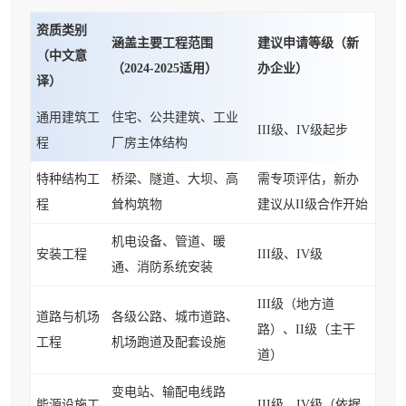
资质类别
涵盖主要工程范围
建议申请等级（新
（中文意
（2024-2025适用）
办企业）
译）
通用建筑工
住宅、公共建筑、工业
III级、IV级起步
程
厂房主体结构
特种结构工
桥梁、隧道、大坝、高
需专项评估，新办
程
耸构筑物
建议从II级合作开始
机电设备、管道、暖
安装工程
III级、IV级
通、消防系统安装
III级（地方道
道路与机场
各级公路、城市道路、
路）、II级（主干
工程
机场跑道及配套设施
道）
变电站、输配电线路
能源设施工
III级、IV级（依据