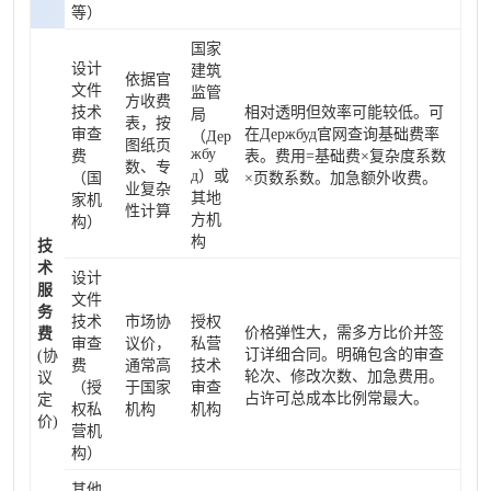
等）
国家
设计
建筑
依据官
文件
监管
方收费
技术
相对透明但效率可能较低。可
局
表，按
审查
在Держбуд官网查询基础费率
（Дер
图纸页
жбу
费
表。费用=基础费×复杂度系数
数、专
д）或
（国
×页数系数。加急额外收费。
业复杂
其地
家机
性计算
方机
构）
构
技
术
设计
服
文件
务
技术
市场协
授权
价格弹性大，需多方比价并签
费
审查
议价，
私营
订详细合同。明确包含的审查
(协
费
通常高
技术
轮次、修改次数、加急费用。
议
（授
于国家
审查
占许可总成本比例常最大。
定
权私
机构
机构
价)
营机
构）
其他