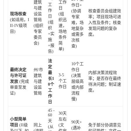
建筑
工作
工
作日+
与建
日
作
(协调
核查委员会组建效
现场核查
设监
(组
日
专家
率；项目现场可进
(如适用，I
管局
织迅
(组
难，场
入性及条件；核查
II-IV级项
(组织
速，
织
地复杂
发现问题的复杂
目)
专家
场地
+实
或需多
度。
委员
条件
施
次核
会)
简
+报
查)
单)
告)
法
10个工
定
最终决定
州/市
作日
最
内部决策流程效
3-5
与许可证
建筑
(决策
长1
率；是否存在最终
个工
发放
(完成
与建
层级高
0个
待决问题；制证速
作日
审查至发
设监
或内部
工
度。
证)
管局
流程
作
慢)
日
45 -
30天
60
小型简单
左右
天
90天+
项目
(II级
同上
(文
免于部分协调意见
(从
(遇补
及以下, 如
(流程
件完
的可能性；文件一