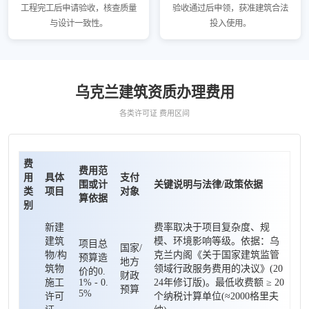
工程完工后申请验收，核查质量
验收通过后申领，获准建筑合法
与设计一致性。
投入使用。
乌克兰建筑资质办理费用
各类许可证 费用区间
费
费用范
用
具体
支付
围或计
关键说明与法律/政策依据
类
项目
对象
算依据
别
新建
费率取决于项目复杂度、规
建筑
模、环境影响等级。依据：乌
项目总
国家/
物/构
克兰内阁《关于国家建筑监管
预算造
地方
筑物
领域行政服务费用的决议》(20
价的0.
财政
施工
1% - 0.
24年修订版)。最低收费额 ≥ 20
预算
5%
许可
个纳税计算单位(≈2000格里夫