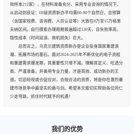
效样本212家），在材料准备充分、采用专业咨询的情况下，
从启动到获证：III级资质新办平均需60-90个自然日，总预算
（含国家规费、咨询费、人员认证等）大致在8万至15万格里
夫纳区间。自行摸索办理周期普遍超过120天，且失败率高，
隐性成本（时间延误、商机损失）巨大。
总而言之，乌克兰建筑资质新办是企业投身国家重建浪
潮、拓展市场的基石。面对2024-2025年不断优化的电子流程
和重建需求爆发期，其重要性只增不减。理解其定义、吃透分
类、严谨准备，并善用专业力量，才是高效、成功新办的王
道。切忌轻视或仓促应对，合规合法的资质，将是你在激烈重
建市场竞争中最坚实的盾与剑。希望本文能切实帮助各位同仁
少走弯路，抓住时代赋予的机遇！
我们的优势