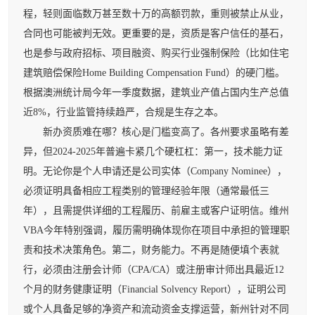
程，轻则面临数万甚至数十万的高额罚款，重则被禁止从业，
合同也可能被判无效。更重要的是，资质是客户信任的基石，
也是参与政府招标、项目融资、购买行业强制保险（比如住宅
建筑赔偿保险Home Building Compensation Fund）的硬门槛。
根据澳洲统计局今年一季度数据，建筑业产值占国内生产总值
近8%，行业监管持续趋严，合规是生存之本。
新办资质难在哪？核心是门槛变高了。各州要求虽略有差
异，但2024-2025年普遍卡紧几个硬杠杠：第一，技术能力证
明。无论你是个人申请还是公司实体（Company Nominee），
必须证明具备相应工程类别的管理经验年限（通常最低三
年），且需提供详细的工程履历、前雇主或客户证明信。维州
VBA今年特别强调，履历需明确体现你在项目中承担的管理职
责和技术决策角色。第二，财务能力。不再是随便填个表就
行，必须由注册会计师（CPA/CA）或注册审计师出具最近12
个月的财务健康证明（Financial Solvency Report），证明公司
或个人具备足够的净资产和流动资金支撑运营，新州针对不同