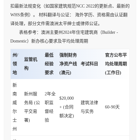
扣最新法规变化（如国家建筑规范NCC 2022的更新点、最新的
WHS条例）。 材料翻译与公证： 海外学历、资格需由认证翻
译处理，部分文件需澳洲太平绅士或律师公证。
表格参考：澳洲主要州2024年住宅建筑商（Builder -
Domestic）新办核心要求及平均处理周期
州/
最低
强制财务
官方公布平
监管机
领
经验
净资产线
考试科目
均处理周期
构
地
要求
(澳元)
(工作日)
新
南
新州服
2年全
$20,000
威
务局 (公
职监
建筑法律
+ (合同
60-90天
尔
平交易
督经
与实务
额决定)
士
署)
验
州