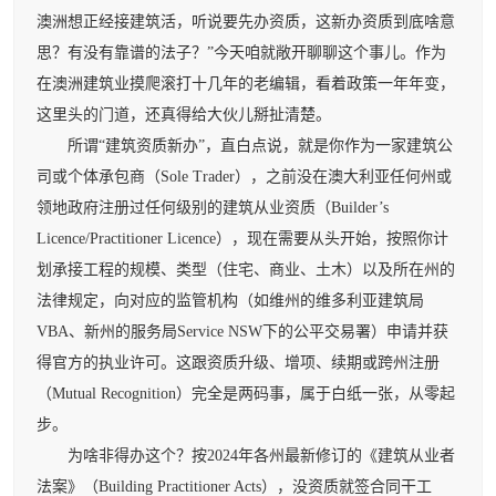
澳洲想正经接建筑活，听说要先办资质，这新办资质到底啥意
思？有没有靠谱的法子？”今天咱就敞开聊聊这个事儿。作为
在澳洲建筑业摸爬滚打十几年的老编辑，看着政策一年年变，
这里头的门道，还真得给大伙儿掰扯清楚。
所谓“建筑资质新办”，直白点说，就是你作为一家建筑公
司或个体承包商（Sole Trader），之前没在澳大利亚任何州或
领地政府注册过任何级别的建筑从业资质（Builder’s
Licence/Practitioner Licence），现在需要从头开始，按照你计
划承接工程的规模、类型（住宅、商业、土木）以及所在州的
法律规定，向对应的监管机构（如维州的维多利亚建筑局
VBA、新州的服务局Service NSW下的公平交易署）申请并获
得官方的执业许可。这跟资质升级、增项、续期或跨州注册
（Mutual Recognition）完全是两码事，属于白纸一张，从零起
步。
为啥非得办这个？按2024年各州最新修订的《建筑从业者
法案》（Building Practitioner Acts），没资质就签合同干工