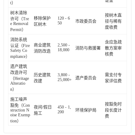
证金
t）
树木清除
按树木直
移除保护
120 - 6
许可（Tre
市政委员会
径与稀有
50
e Removal
区树木
度收费
Permit）
消防系统
含应急疏
商业建筑
2,500 -
认证（Fire
消防与救援署
散方案审
18,000
Safety Co
消防改造
核费
mpliance）
遗产建筑
改造许可
历史建筑
3,800 -
需支付专
遗产委员会
（Heritage
25,000+
改建
家评估费
Alteratio
n）
施工噪声
按豁免时
豁免（Con
夜间/假日
450 - 1,
struction N
环境保护局
段长度计
200
施工
oise Exemp
费
tion）