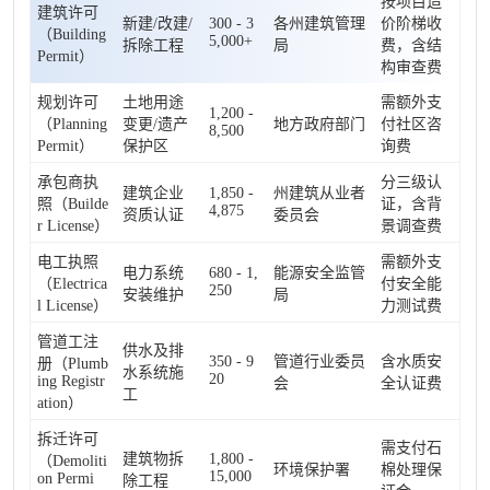
按项目造
建筑许可
新建/改建/
300 - 3
各州建筑管理
价阶梯收
（Building
5,000+
拆除工程
局
费，含结
Permit）
构审查费
规划许可
土地用途
需额外支
1,200 -
（Planning
变更/遗产
地方政府部门
付社区咨
8,500
Permit）
保护区
询费
承包商执
分三级认
建筑企业
1,850 -
州建筑从业者
照（Builde
证，含背
4,875
资质认证
委员会
r License）
景调查费
电工执照
需额外支
电力系统
680 - 1,
能源安全监管
（Electrica
付安全能
250
安装维护
局
l License）
力测试费
管道工注
供水及排
350 - 9
管道行业委员
含水质安
册（Plumb
水系统施
20
ing Registr
会
全认证费
工
ation）
拆迁许可
需支付石
建筑物拆
1,800 -
（Demoliti
环境保护署
棉处理保
15,000
on Permi
除工程