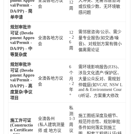
pment Appro
全澳各地方议
大冲突、无需邻居咨询
12
val/Permit -
会
或仅极少数、无环境敏
周
DA/PP) - 简
感问题
单申请
规划审批许
需邻居咨询/公示、需少
12
可证 (Develo
- 2
pment Appro
全澳各地方议
量专业报告(如交通/噪
6
val/Permit -
会
音)、对规划方案有微小
周
DA/PP) - 中
偏离需论证
等复杂度
规划审批许
6
需环境影响报告(EIS)、
可证 (Develo
个
涉及文化遗产/保护区、
pment Appro
全澳各地方议
月
大量公众反对、需规划
val/Permit -
- 2
会
仲裁庭(如VCAT, NSW L
DA/PP) - 高
年
and & Environment Cour
度复杂/争议
+
t)听证、方案重大修改
项目
私
测:
施工图纸深度及细节、
全澳各州
1-3
施工许可证
规范符合性、规划审批
(私人建筑测量
周
(Constructio
条件如何落实到施工
n Certificate
师 或 地方议
议
图、配套工程师认证(结