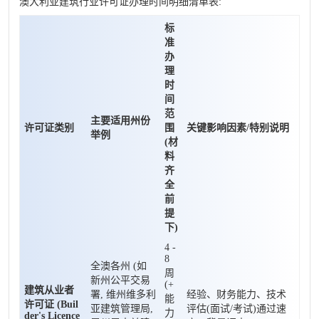
澳大利亚建筑行业许可证办理时间明细清单表:
标
准
办
理
时
间
范
主要适用州份
许可证类别
围
关键影响因素/特别说明
举例
(材
料
齐
全
前
提
下)
4 -
8
全澳各州 (如
周
新州公平交易
(+
建筑从业者
署, 维州维多利
经验、财务能力、技术
能
许可证 (Buil
亚建筑管理局,
评估(面试/考试)通过速
力
der's Licence