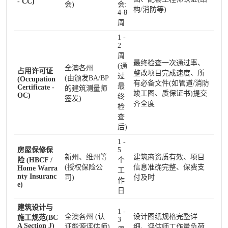
- CC)
会)
会:
构/消防等)
4-8
周
1 -
2
周
最终检查一次通过率、
(通
全澳各州
占用许可证
整改项目完成速度、所
过
(由颁发BA/BP
(Occupation
有必备文件(如管道/消防
最
Certificate -
的建筑测量师
竣工图、质保证书)提交
OC)
终
签发)
齐全度
检
查
后)
1 -
房屋保修保
5
新州、维州等
建筑商资质有效、项目
险 (HBCF /
个
(授权保险公
信息准确完整、保费支
Home Warra
工
nty Insuranc
司)
付及时
作
e)
日
建筑设计与
1 -
全澳各州 (认
设计图纸规格完整详
施工规范(BC
3
A Section J)
证能源评估师)
细、评估师工作量负荷