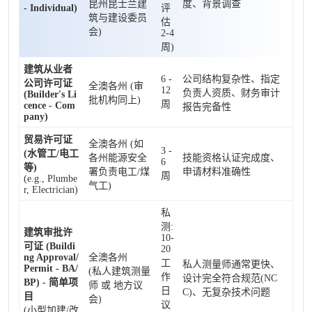
昆州昆士兰建
度、背景调查
- Individual)
评
筑与建设委员
估
会)
2-4
周)
建筑从业者
6 -
公司结构复杂性、指定
公司许可证
全澳各州 (审
12
负责人资质、财务审计
(Builder's Li
批机构同上)
周
cence - Com
报告完备性
pany)
贸易许可证
全澳各州 (如
3 -
(水管工/电工
各州能源安全
技能资格认证完成度、
6
等)
署负责电工/煤
申请材料准确性
周
(e.g., Plumbe
气工)
r, Electrician)
私
测:
建筑审批许
10-
可证 (Buildi
20
ng Approval/
全澳各州
工
私人测量师通常更快、
Permit - BA/
(私人建筑测量
作
设计完全符合规范(NC
BP) - 简单项
师 或 地方议
日
C)、无复杂技术问题
目
会)
议
(小型加建/改