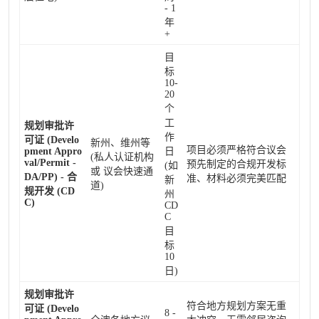
- 1
年
+
目
标
10-
20
个
工
规划审批许
作
可证 (Develo
新州、维州等
项目必须严格符合议会
pment Appro
日
(私人认证机构
val/Permit -
预先制定的合规开发标
(如
或 议会快速通
DA/PP) - 合
准、材料必须完美匹配
新
道)
规开发 (CD
州
C)
CD
C
目
标
10
日)
规划审批许
符合地方规划方案无重
可证 (Develo
8 -