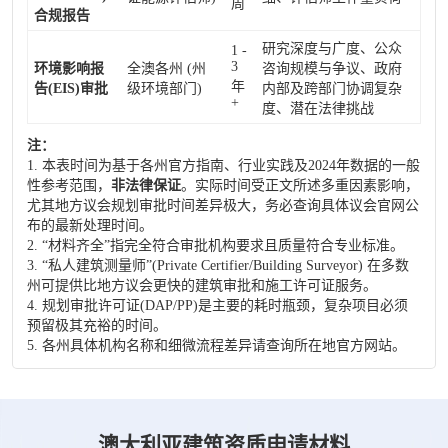
周
合规报告
研究深度与广度、公众
1 -
3
环境影响报
全澳各州 (州
咨询规模与争议、政府
年
告(EIS)审批
级环境部门)
内部及跨部门协调复杂
+
度、潜在法律挑战
注：
1. 本表时间为基于各州官方指南、行业实践及2024年数据的一般
性参考范围，
非法律保证
。实际时间受正文所述多重因素影响，
尤其地方议会规划审批时间差异极大，务必查询具体议会官网公
布的最新处理时间。
2. “材料齐全”指完全符合审批机构要求且质量符合专业标准。
3. “私人建筑测量师”(Private Certifier/Building Surveyor) 在多数
州可提供比地方议会更快的建筑审批和施工许可证服务。
4. 规划审批许可证(DAP/PP)是主要的耗时瓶颈，复杂项目必须
预留极其充裕的时间。
5. 各州具体机构名称和细微流程差异请查询所在地官方网站。
澳大利亚建筑资质申请材料