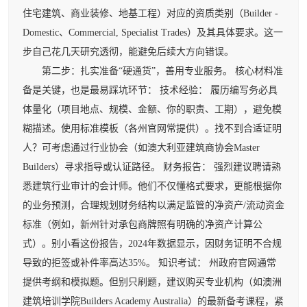
住宅建筑、商业装修、地基工程）对应的资质类别（Builder -
Domestic、Commercial, Specialist Trades）及其具体要求。这一
步自己花几天研究透彻，能避免后续大方向错误。
第二步：扎实准备“硬通货”，善用专业服务。 核心材料准
备是关键，也是最易踩坑环节： 技术经验： 履历编写务必具
体量化（项目地点、规模、金额、你的职责、工期），避免模
糊描述。使用标准模板（各州官网常提供）。找不到合适证明
人？可考虑通过行业协会（如澳大利亚建筑商协会Master
Builders）寻求指导或认证路径。 财务报告： 强烈建议聘请熟
悉建筑行业审计的会计师。他们不仅懂格式要求，更能根据你
的业务预测，合理规划财务结构以满足监管的净资产/流动资金
标准（例如，新州针对承包商牌照有明确的净资产计算公
式）。别小看这份报告，2024年数据显示，因财务证明不合规
导致的拒签或补件率高达35%。 知识考试： 州政府官网通常
提供考纲和模拟题。但别只刷题，建议购买专业机构（如澳洲
建筑培训学院Builders Academy Australia）的最新备考课程，紧