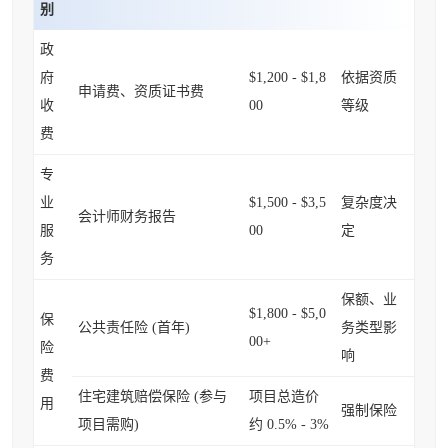
别
政
府
$1,200 - $1,8
依据资质
申请费、资质证书费
收
00
等级
费
专
业
$1,500 - $3,5
复杂度决
会计师财务报告
服
00
定
务
保额、业
$1,800 - $5,0
保
公共责任险 (首年)
务类型影
00+
险
响
费
住宅建筑赔偿保险 (参与
项目总造价
用
强制保险
项目需购)
约 0.5% - 3%