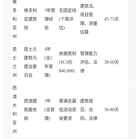
维
建筑法、
多
维多利
3年管
无固定线
项目管
利
亚建筑
理经
(个案评
45-75天
理、测量
亚
局
验
估)
估算
州
昆
昆士兰
4年
依据类别
管理能力
士
建筑与
(含2
(SC1约
评估、法
30-60天
兰
建设委
年管
$46,000)
律
州
员会
理)
西
澳
西澳建
3年
需满足最
建筑规
大
筑服务
(含管
低流动资
范、合
50-80天
利
局
理)
金要求
同、法律
亚
州