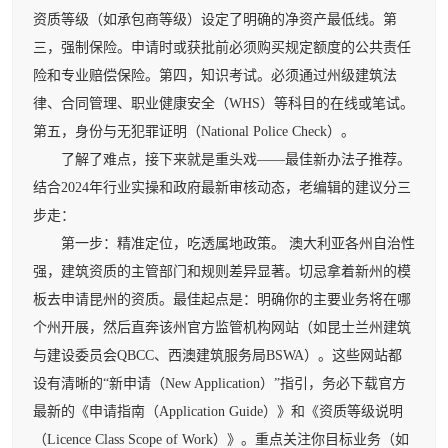
资质等级（如承包商等级）设定了明确的净资产最低线。第
三，强制保险。申请时或获批前必须购买规定额度的公共责任
险和专业赔偿保险。第四，知识考试。必须通过州级建筑法
律、合同管理、职业健康安全（WHS）等科目的在线或笔试。
第五，身份与无犯罪证明（National Police Check）。
了解了难点，接下来就是重头戏——最佳新办法子推荐。
结合2024年行业实操和政府最新审核动态，老编辑的建议分三
步走：
第一步：精准定位，吃透属地政策。 澳大利亚各州自治性
强，建筑资质的主管部门和规则差异显著。切忌拿着新州的模
板去申请昆州的资质。最佳起点是：明确你的主要业务将在哪
个州开展，然后直奔该州官方监管机构网站（如昆士兰州建筑
与建设委员会QBCC、西澳建筑服务局BSWA）。这些网站都
设有清晰的“新申请（New Application）”指引，务必下载官方
最新的《申请指南（Application Guide）》和《资质等级说明
（Licence Class Scope of Work）》。重点关注你目标业务（如