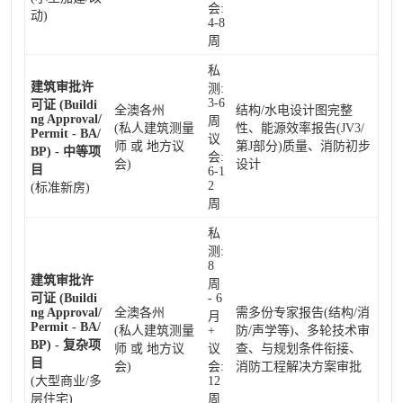
会:
动)
4-8
周
私
建筑审批许
测:
3-6
可证 (Buildi
全澳各州
结构/水电设计图完整
ng Approval/
周
(私人建筑测量
性、能源效率报告(JV3/
Permit - BA/
议
师 或 地方议
第J部分)质量、消防初步
BP) - 中等项
会:
会)
设计
目
6-1
2
(标准新房)
周
私
测:
8
建筑审批许
周
可证 (Buildi
- 6
ng Approval/
全澳各州
需多份专家报告(结构/消
月
Permit - BA/
(私人建筑测量
+
防/声学等)、多轮技术审
BP) - 复杂项
师 或 地方议
议
查、与规划条件衔接、
目
会)
会:
消防工程解决方案审批
(大型商业/多
12
层住宅)
周