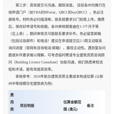
第三步：高效提交与沟通，跟踪进度。 目前各州均推行在
线申请门户（如VBA的BPortal，QBCC的myQBCC），务必注
册账号。材料务必扫描清晰，按系统要求分门别类上传。缴费
后，保存好申请号和收据。各州审核期普遍在1-3个月不等
（见上表），期间审核员可能联系要求补件。务必留意邮箱
（包括垃圾邮件）和电话！建议在申请提交后2-3周主动联系
询问进度（官网有咨询电话/邮箱），展现主动性。遇到复杂问
题或补件要求难以理解，可考虑临时聘请专业建筑资质咨询顾
问（Building Licence Consultant）协助沟通，他们熟悉审核流
程和术语，能有效提高效率。
表格参考：2024年新办建筑资质主要成本构成估算 (以新
州中等规模住宅建筑商为例)
费
用
估算金额范
项目明细
备注
类
围 (澳元)