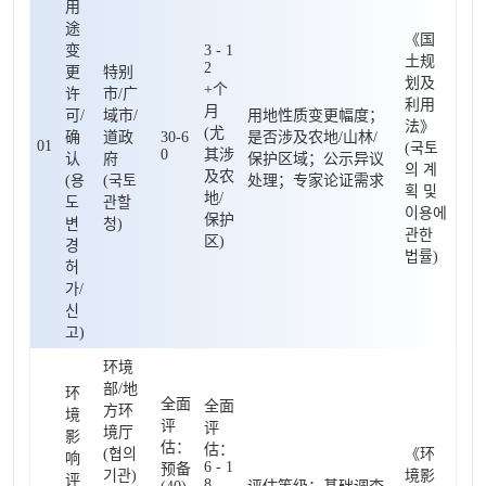
用
途
《国
变
3 - 1
土规
2
更
特别
划及
+个
许
市/广
利用
月
可/
域市/
用地性质变更幅度；
法》
(尤
确
道政
30-6
是否涉及农地/山林/
01
(국토
0
其涉
认
府
保护区域；公示异议
의 계
及农
(용
(국토
处理；专家论证需求
획 및
地/
도
관할
이용에
保护
변
청)
관한
区)
경
법률)
허
가/
신
고)
环境
部/地
环
全面
全面
方环
境
评
评
境厅
影
估：
估：
(협의
《环
响
6 - 1
预备
기관)
境影
评
8