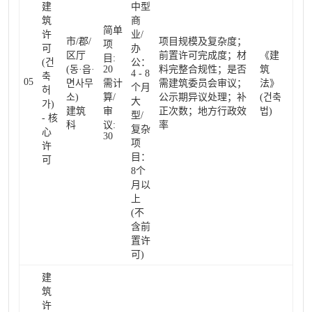
建
中型
筑
商
简单
许
业/
市/郡/
项目规模及复杂度；
项
可
办
区厅
前置许可完成度；材
《建
目:
(건
公：
(동·읍·
20
料完整合规性；是否
筑
4 - 8
축
05
면사무
需计
需建筑委员会审议；
法》
个月
허
소)
算/
公示期异议处理；补
(건축
大
가)
建筑
审
正次数；地方行政效
법)
型/
- 核
科
议:
率
复杂
心
30
项
许
目：
可
8个
月以
上
(不
含前
置许
可)
建
筑
许