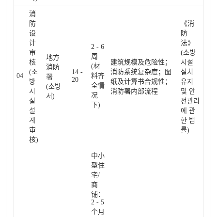
消
防
《消
设
防
计
法》
2 - 6
审
(소방
周
地方
核
建筑规模及危险性；
시설
(材
消防
(소
14 -
消防系统复杂度；图
설치
04
料齐
署
20
방
纸及计算书合规性；
유지
全情
(소방
시
消防署内部流程
및 안
况
서)
설
전관리
下)
설
에 관
계
한 법
审
률)
核)
中小
型住
宅/
商
铺：
2 - 5
个月