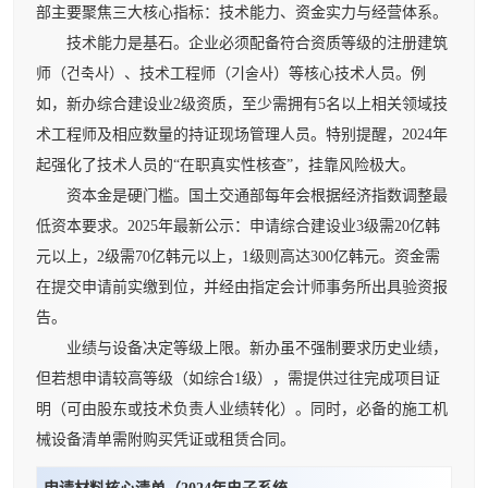
部主要聚焦三大核心指标：技术能力、资金实力与经营体系。
技术能力是基石。企业必须配备符合资质等级的注册建筑
师（건축사）、技术工程师（기술사）等核心技术人员。例
如，新办综合建设业2级资质，至少需拥有5名以上相关领域技
术工程师及相应数量的持证现场管理人员。特别提醒，2024年
起强化了技术人员的“在职真实性核查”，挂靠风险极大。
资本金是硬门槛。国土交通部每年会根据经济指数调整最
低资本要求。2025年最新公示：申请综合建设业3级需20亿韩
元以上，2级需70亿韩元以上，1级则高达300亿韩元。资金需
在提交申请前实缴到位，并经由指定会计师事务所出具验资报
告。
业绩与设备决定等级上限。新办虽不强制要求历史业绩，
但若想申请较高等级（如综合1级），需提供过往完成项目证
明（可由股东或技术负责人业绩转化）。同时，必备的施工机
械设备清单需附购买凭证或租赁合同。