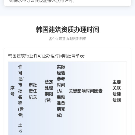
确保水电等公共设施接入获得许可。
韩国建筑资质办理时间
各个许可证 办理周期明细
韩国建筑行业许可证办理时间明细清单表:
许
实际
可
经验
证/
参考
法定
主要
审
审批
时间
序
处理
关联
批
责任
(从
关键影响时间因素
号
期限
法律
名
机关
启动
(일)
法规
称
准备
(한
到完
글)
成)
土
地