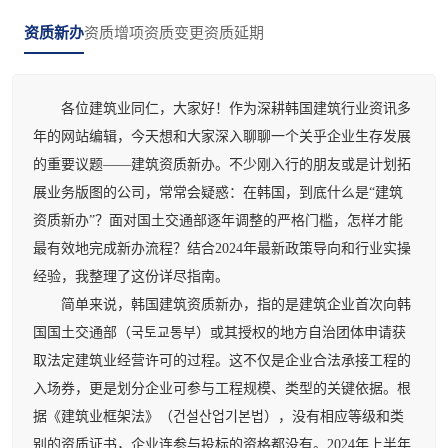
资质新办
资质增项
资质变更
资质延期
各位建筑业同仁，大家好！作为深耕韩国建筑行业资讯多
年的网站编辑，今天想和大家深入聊聊一个关乎企业生存发展
的重要议题——建筑资质新办。不少刚入行的朋友或是计划拓
展业务版图的公司，常常会疑惑：在韩国，到底什么是“建筑
资质新办”？面对国土交通部逐年调整的严格门槛，怎样才能
最有效地完成新办流程？结合2024年最新政策导向和行业实操
经验，我整理了这份详尽指南。
简单来说，韩国建筑资质新办，指的是建筑企业首次向韩
国国土交通部（국토교통부）或其授权的地方自治团体申请获
取法定建筑业经营许可的过程。这不仅是企业合法承接工程的
入场券，更是划分企业可参与工程规模、类型的关键依据。根
据《建筑业框架法》（건설산업기본법），没有相应等级和类
别的资质证书，企业连参与投标的资格都没有。2024年上半年