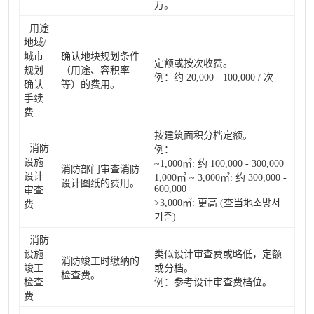
万。
用途
地域/
城市
确认地块规划条件
定额或按次收费。
规划
（用途、容积率
例：约 20,000 - 100,000 / 次
确认
等）的费用。
手续
费
按建筑面积分档定额。
消防
例：
设施
~1,000㎡: 约 100,000 - 300,000
消防部门审查消防
设计
1,000㎡ ~ 3,000㎡: 约 300,000 -
设计图纸的费用。
600,000
审查
>3,000㎡: 更高 (查当地소방서
费
기준)
消防
设施
类似设计审查费或略低，定额
消防竣工时缴纳的
竣工
或分档。
检查费。
检查
例：参考设计审查费档位。
费