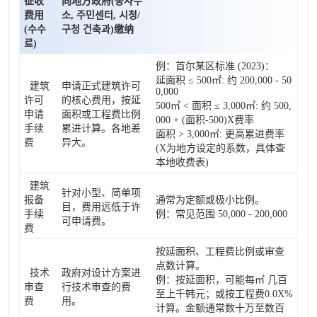
征收
向地方政府(동사무
费用
소, 주민센터, 시청/
(수수
구청 건축과)缴纳
료)
例：首尔某区标准 (2023)：
延面积 ≤ 500㎡: 约 200,000 - 50
建筑
申请正式建筑许可
0,000
许可
的核心费用，按延
500㎡ < 面积 ≤ 3,000㎡: 约 500,
申请
面积或工程费比例
000 + (面积-500)X费率
手续
累进计算。各地差
面积 > 3,000㎡: 更高累进费率
费
异大。
(X为地方设定的系数，具体查
本地收费表)
建筑
针对小型、简单项
报备
通常为定额或极小比例。
目，费用远低于许
手续
例：常见范围 50,000 - 200,000
可申请费。
费
按延面积、工程费比例或审查
点数计算。
技术
政府对设计方案进
例：按延面积，可能每㎡ 几百
审查
行技术审查的费
至上千韩元；或按工程费0.0X%
费
用。
计算。金额通常数十万至数百