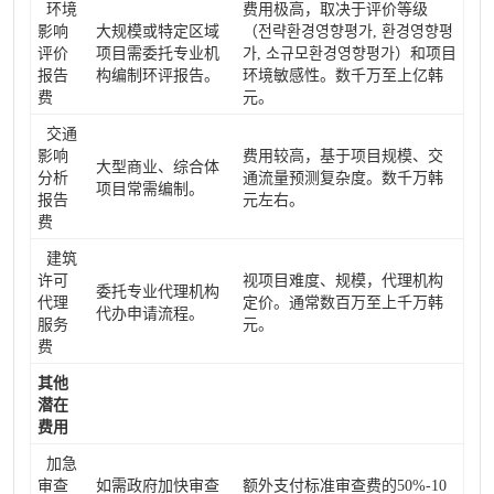
环境
费用极高，取决于评价等级
影响
大规模或特定区域
（전략환경영향평가, 환경영향평
评价
项目需委托专业机
가, 소규모환경영향평가）和项目
报告
构编制环评报告。
环境敏感性。数千万至上亿韩
费
元。
交通
影响
费用较高，基于项目规模、交
大型商业、综合体
分析
通流量预测复杂度。数千万韩
项目常需编制。
报告
元左右。
费
建筑
许可
视项目难度、规模，代理机构
委托专业代理机构
代理
定价。通常数百万至上千万韩
代办申请流程。
服务
元。
费
其他
潜在
费用
加急
审查
如需政府加快审查
额外支付标准审查费的50%-10