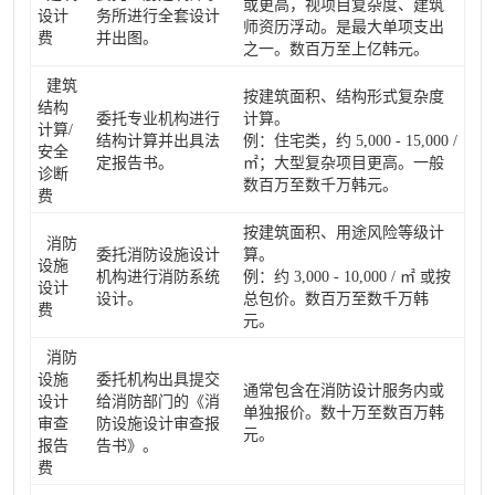
或更高，视项目复杂度、建筑
设计
务所进行全套设计
师资历浮动。是最大单项支出
费
并出图。
之一。数百万至上亿韩元。
建筑
按建筑面积、结构形式复杂度
结构
委托专业机构进行
计算。
计算/
结构计算并出具法
例：住宅类，约 5,000 - 15,000 /
安全
定报告书。
㎡；大型复杂项目更高。一般
诊断
数百万至数千万韩元。
费
按建筑面积、用途风险等级计
消防
委托消防设施设计
算。
设施
机构进行消防系统
例：约 3,000 - 10,000 / ㎡ 或按
设计
设计。
总包价。数百万至数千万韩
费
元。
消防
设施
委托机构出具提交
通常包含在消防设计服务内或
设计
给消防部门的《消
单独报价。数十万至数百万韩
审查
防设施设计审查报
元。
报告
告书》。
费