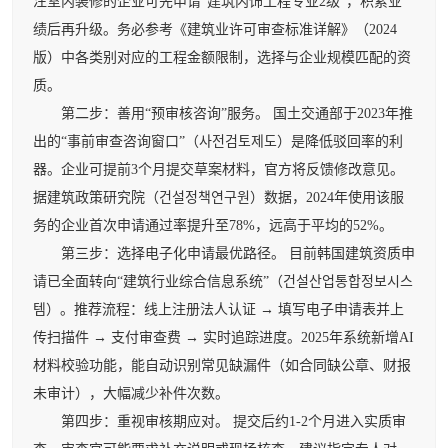
注室内装修的企业可先申请“建筑内饰工程专业2级”，积累业
绩后再升级。务必参考《建筑业许可审查标准详解》（2024
版）中各类别对应的工程金额限制，选择与企业规模匹配的资
质。
第二步：善用“预审核咨询”服务。 国土交通部于2023年推
出的“事前审查咨询窗口”（사전검토제도）是降低驳回率的利
器。企业可提前3个月提交草案材料，官方将反馈修改意见。
据建筑政策研究院（건설정책연구원）数据，2024年使用该服
务的企业首次申请通过率提升至78%，远高于平均的52%。
第三步：选择电子化申请最优路径。 目前韩国建筑资质申
请已全面转向“建筑行业综合信息系统”（건설산업통합정보시스
템）。推荐流程：线上注册法人认证 → 填写电子申请表并上
传扫描件 → 支付审查费 → 实时追踪进度。2025年系统新增AI
材料校验功能，能自动识别常见缺漏件（如合同缺公章、财报
未审计），大幅减少补件次数。
第四步：重视审核期应对。 提交后约1-2个月进入实质审