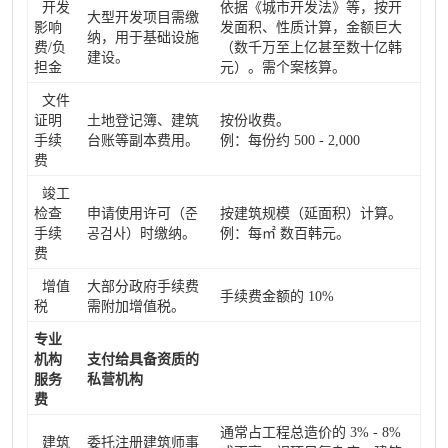
开发
依据《城市开发法》等，按开
大型开发项目需缴
影响
发面积、性质计算，金额巨大
纳，用于基础设施
费/负
（数千万至上亿甚至数十亿韩
建设。
担金
元）。需个案核算。
文件
证明
土地登记簿、建筑
按份收费。
手续
台账等副本费用。
例：每份约 500 - 2,000
费
竣工
检查
申请使用许可（준
按建筑规模（延面积）计算。
手续
공검사）时缴纳。
例：每㎡ 数百韩元。
费
增值
大部分政府手续费
手续费金额的 10%
税
需附加增值税。
专业
机构
支付给具备资质的
服务
私营机构
费
通常占工程总造价的 3% - 8%
建筑
委托注册建筑师事