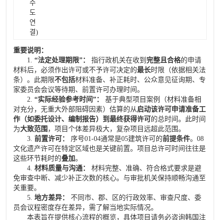
수
도
연
결)
重要说明：
1.
“法定处理期限”：
指行政机关在收到
完整且合格
的申请
材料后，必须作出许可或不予许可决定的
最长
时限（依据相关法
条）。此期限
不包括
材料准备、补正耗时、公众意见征询期、专
家委员会会议等待期、前置许可办理时间。
2.
“实际经验参考时间”：
基于典型项目案例（材料准备相
对充分，无重大外部阻碍因素）估算的从
启动该许可申请准备工
作（如委托设计、编制报告）到最终获得许可
的总时间。此时间
为
大致范围
，项目个体差异极大，复杂项目远超此范围。
3.
前置许可：
序号01-04通常是05建筑许可的
前提条件
。08
文化遗产许可在特定区域也是关键前置。项目总许可时间往往是
这些环节耗时的
叠加
。
4.
材料质量与沟通：
材料完整、准确、符合格式要求是避
免审查中断、减少补正次数的核心。与审批机关保持顺畅沟通至
关重要。
5.
地方差异：
不同市、郡、区的行政效率、审查尺度、委
员会议程密度存在差异，需了解当地实际情况。
本表旨在提供核心流程的概览，具体项目请务必咨询韩国注