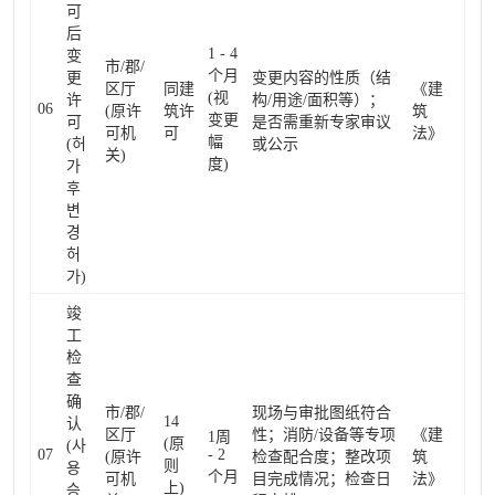
可
后
1 - 4
变
市/郡/
个月
更
变更内容的性质（结
区厅
同建
《建
(视
许
构/用途/面积等）；
06
(原许
筑许
筑
变更
可
是否需重新专家审议
可机
可
法》
幅
(허
或公示
关)
度)
가
후
변
경
허
가)
竣
工
检
查
确
市/郡/
现场与审批图纸符合
14
认
区厅
性；消防/设备等专项
《建
1周
(原
(사
07
- 2
(原许
检查配合度；整改项
筑
则
용
个月
可机
目完成情况；检查日
法》
上)
승