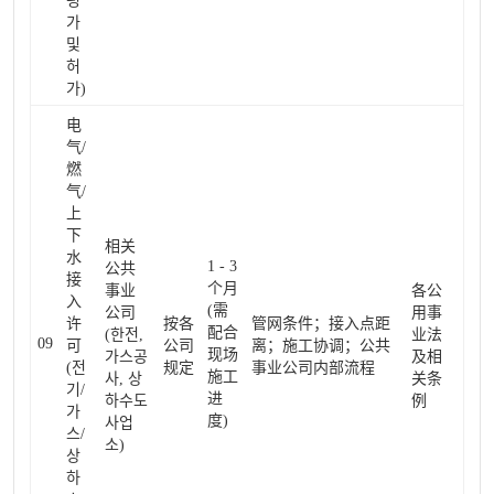
평
가
및
허
가)
电
气/
燃
气/
上
下
相关
水
1 - 3
公共
接
个月
事业
各公
入
(需
公司
用事
许
按各
管网条件；接入点距
配合
(한전,
业法
09
可
公司
离；施工协调；公共
现场
가스공
及相
(전
规定
事业公司内部流程
施工
사, 상
关条
기/
进
하수도
例
가
度)
사업
스/
소)
상
하