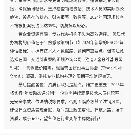
查，审查官可能要求补充说明或现场核查。建议指定专人对
接，确保通讯畅通。重点检查领域包括：技术人员的实际办公
痕迹、设备存放状态、财务报表一致性等。2024年因现场核查
不符被拒案例占比达35%，切莫掉以轻心。
若企业资源有限，专业代办机构不失为高效选择。 优质代
办机构的价值在于：熟悉政策细节（如2024年新增的ESG经营
评估指标）、拥有技术人才数据库、预判审查要点。但需注意
选择在国土交通部备案的正规咨询公司（건설기술용역업 등록
업체），警惕低价陷阱。根据韩国建设事业协会（한국건설사
업협회）调研，委托专业机构办理的周期平均缩短40天。
最后提醒各位：资质获取只是起点，维护更重要！2025年
将实行“年度动态评分制”，企业需持续满足技术人员在职率、
无安全事故、依法纳税等要求，否则面临降级甚至注销风险。
建议建立资质管理台账，及时跟进政策变化。建筑之路，始于
资质，成于专业，望各位在行业变革中稳健前行！