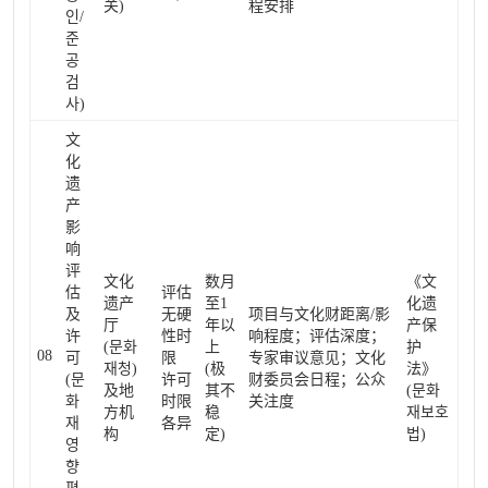
关)
程安排
인/
준
공
검
사)
文
化
遗
产
影
响
评
文化
数月
《文
估
评估
遗产
至1
化遗
及
无硬
项目与文化财距离/影
厅
年以
产保
许
性时
响程度；评估深度；
(문화
上
护
08
可
限
专家审议意见；文化
재청)
(极
法》
(문
许可
财委员会日程；公众
及地
其不
(문화
화
时限
关注度
方机
稳
재보호
재
各异
构
定)
법)
영
향