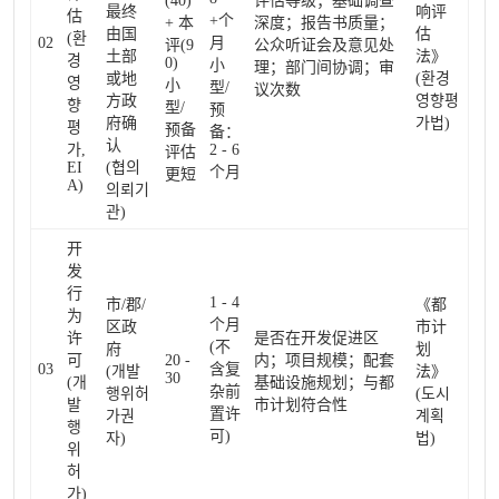
(40)
评估等级；基础调查
最终
响评
估
+个
+ 本
深度；报告书质量；
由国
估
(환
02
月
评(9
公众听证会及意见处
土部
法》
경
0)
小
理；部门间协调；审
或地
(환경
영
小
型/
议次数
方政
영향평
향
型/
预
府确
가법)
평
预备
备：
认
가,
2 - 6
评估
EI
(협의
个月
更短
A)
의뢰기
관)
开
发
行
1 - 4
市/郡/
《都
为
个月
区政
市计
许
是否在开发促进区
(不
府
划
可
20 -
内；项目规模；配套
03
含复
(개발
法》
30
(개
基础设施规划；与都
杂前
행위허
(도시
발
市计划符合性
置许
가권
계획
행
可)
자)
법)
위
허
가)