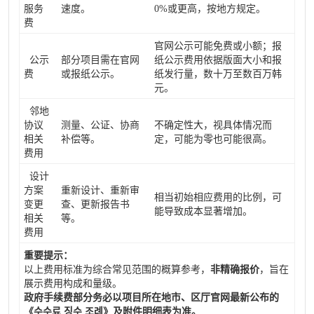
服务
速度。
0%或更高，按地方规定。
费
官网公示可能免费或小额；报
公示
部分项目需在官网
纸公示费用依据版面大小和报
费
或报纸公示。
纸发行量，数十万至数百万韩
元。
邻地
协议
测量、公证、协商
不确定性大，视具体情况而
相关
补偿等。
定，可能为零也可能很高。
费用
设计
方案
重新设计、重新审
相当初始相应费用的比例，可
变更
查、更新报告书
能导致成本显著增加。
相关
等。
费用
重要提示：
以上费用标准为综合常见范围的概算参考，
非精确报价
，旨在
展示费用构成和量级。
政府手续费部分务必以项目所在地市、区厅官网最新公布的
《수수료 징수 조례》及附件明细表为准。