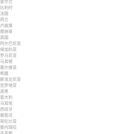
爱尔兰
比利时
法国
荷兰
卢森堡
摩纳哥
英国
阿尔巴尼亚
保加利亚
罗马尼亚
马其顿
塞尔维亚
希腊
斯洛文尼亚
克罗地亚
波黑
意大利
马耳他
西班牙
葡萄牙
哥伦比亚
委内瑞拉
圭亚那