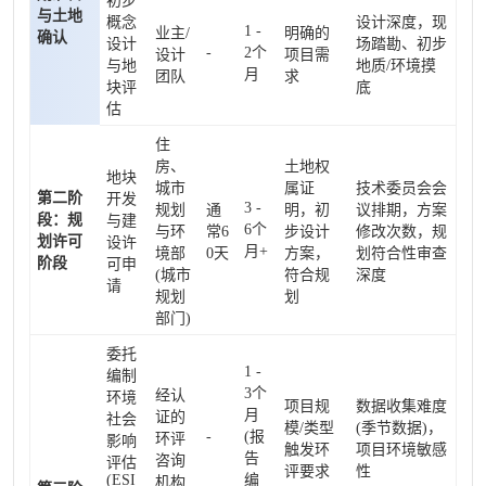
初步
与土地
概念
设计深度，现
1 -
业主/
明确的
确认
设计
场踏勘、初步
-
2个
设计
项目需
与地
地质/环境摸
月
团队
求
块评
底
估
住
房、
土地权
地块
城市
属证
技术委员会会
第二阶
开发
3 -
规划
通
明，初
议排期，方案
段：规
与建
6个
与环
常6
步设计
修改次数，规
划许可
设许
月+
境部
0天
方案，
划符合性审查
阶段
可申
(城市
符合规
深度
请
规划
划
部门)
委托
1 -
编制
3个
经认
环境
项目规
数据收集难度
月
证的
社会
模/类型
(季节数据)，
-
(报
环评
影响
触发环
项目环境敏感
告
咨询
评估
评要求
性
(ESI
编
机构