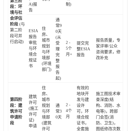
第三阶
A)报
制)
段：环
告
境与社
会评估
通
阶段
(与
常9
住
第二阶
ESIA
0天
房、
段可并
报告
(从
城市
报告质量，专
行启动)
审批
2 -
受
提交完
规划
家评审/公众
与环
5个
理
整ESIA
与环
咨询要求，修
境合
月+
完
报告
境部
改补充
规证
整
(环境
书
报
部门)
告
起)
住
有效的
房、
地块开
施工图技术审
建筑
第四阶
城市
发与建
查深度(结
许可
2 -
段：建
规划
通
设许
构、消防、水
(施工
4个
筑许可
与环
常3
可，环
电等)，跨部
许可
月
申请阶
境部
0天
境合规
门会签(消
证)
段
(建筑
证书，
防、卫生)，
申请
许可
全套施
图纸修改次数