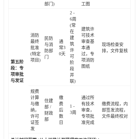
部门)
工图
2 -
6周
(常
建筑许
在
消防
可技术
建
民防
最终
通
审查基
筑
与消
现场检查安
批准
常3
本通
许
防部
排，文件复核
(特定
0天
过，专
可
门
项目)
项消防
第五阶
阶
图纸
段：专
段
项审批
并
与发证
联)
规费
计算
缴
通过所
住建
与缴
费
有技术
缴费流程，内
1 -
部 /
纳，
后
审查，
部签发流程，
3周
财政
许可
数
专项批
文件最终校对
部
证签
日
准完成
发