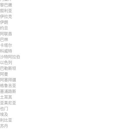
黎巴嫩
叙利亚
伊拉克
伊朗
约旦
阿联酋
巴林
卡塔尔
科威特
沙特阿拉伯
以色列
巴勒斯坦
阿曼
阿塞拜疆
格鲁吉亚
塞浦路斯
土耳其
亚美尼亚
也门
埃及
利比亚
苏丹