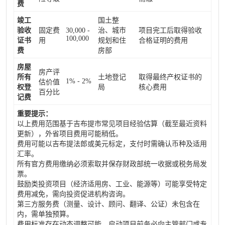
费
竣工
国土整
验收
固定费
30,000 -
治、城市
项目完工后取得验收
100,000
证书
用
规划和住
合格证明的费用
费
房部
房屋
房产评
所有
土地登记
取得最终产权证书的
1% - 2%
估价值
权登
局
核心费用
百分比
记费
重要提示：
以上费用范围基于吉布提市常见项目经验估算（截至最近资料
更新），外省项目费用可能稍低。
费用可能以吉布提法郎或美元标定，支付时需确认币种及适用
汇率。
所有官方费用缴纳必须索取并保存财政部统一收据或税务局发
票。
鼓励类投资项目（经济适用房、工业、能源等）可能享受特定
费用减免，需向投资促进机构咨询。
第三方服务费（测量、设计、顾问、翻译、公证）未包含在
内，需单独预算。
费用标准存在动态调整可能，启动项目前务必向主管部门或专