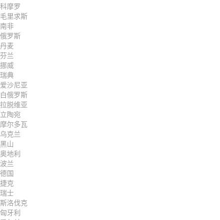
科摩罗
毛里求斯
南非
俄罗斯
丹麦
芬兰
挪威
瑞典
爱沙尼亚
白俄罗斯
拉脱维亚
立陶宛
摩尔多瓦
乌克兰
黑山
奥地利
波兰
德国
捷克
瑞士
斯洛伐克
匈牙利