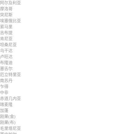
阿尔及利亚
摩洛哥
突尼斯
埃塞俄比亚
索马里
吉布提
肯尼亚
坦桑尼亚
乌干达
卢旺达
布隆迪
塞舌尔
厄立特里亚
南苏丹
乍得
中非
赤道几内亚
喀麦隆
加蓬
刚果(金)
刚果(布)
毛里塔尼亚