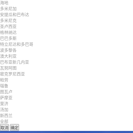
海地
多米尼加
安提瓜和巴布达
多米尼克
圣卢西亚
格林纳达
巴巴多斯
特立尼达和多巴哥
波多黎各
澳大利亚
巴布亚新几内亚
瓦努阿图
密克罗尼西亚
帕劳
瑙鲁
图瓦卢
萨摩亚
斐济
汤加
新西兰
全部
取消
确定