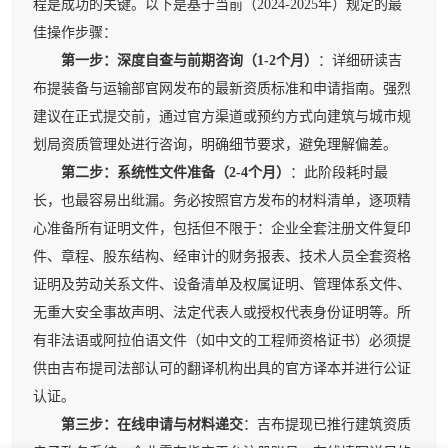
程是成功的关键。以下是基于当前（2024-2025年）规定的最
佳操作步骤：
第一步：深度自查与前期咨询（1-2个月）
：详细研读吉
布提装备与运输部官网发布的最新资质标准和申请指南。强烈
建议在正式提交前，通过官方渠道或预约方式向建筑与城市规
划局资质管理处进行咨询，明确细节要求，避免理解偏差。
第二步：系统性文件准备（2-4个月）
：此阶段耗时最
长，也最容易出纰漏。务必按照官方发布的材料清单，逐项精
心准备所有证明文件，包括但不限于：企业全套注册文件复印
件、章程、股东结构、经审计的财务报表、技术人员全套资格
证明及劳动关系文件、设备清单及权属证明、管理体系文件、
无重大安全事故声明、法定代表人或授权代表身份证明等。所
有非法语或阿拉伯语文件（如中文的工程师资格证书）必须提
供由吉布提司法部认可的翻译机构出具的官方译本并进行公证
认证。
第三步：在线申请与材料递交
：吉布提现已推行建筑资质