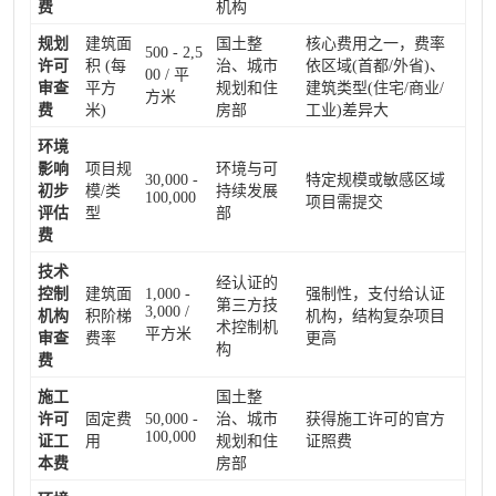
费
机构
规划
建筑面
国土整
核心费用之一，费率
500 - 2,5
许可
积 (每
治、城市
依区域(首都/外省)、
00 / 平
审查
平方
规划和住
建筑类型(住宅/商业/
方米
费
米)
房部
工业)差异大
环境
影响
项目规
环境与可
30,000 -
特定规模或敏感区域
初步
模/类
持续发展
100,000
项目需提交
评估
型
部
费
技术
经认证的
控制
建筑面
1,000 -
强制性，支付给认证
第三方技
3,000 /
机构
积阶梯
机构，结构复杂项目
术控制机
平方米
审查
费率
更高
构
费
施工
国土整
许可
固定费
50,000 -
治、城市
获得施工许可的官方
100,000
证工
用
规划和住
证照费
本费
房部