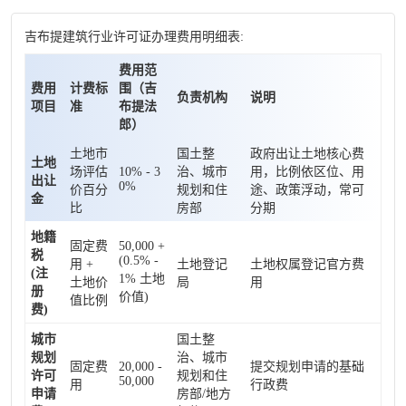
吉布提建筑行业许可证办理费用明细表:
费用范
费用
计费标
围（吉
负责机构
说明
项目
准
布提法
郎）
土地市
国土整
政府出让土地核心费
土地
场评估
10% - 3
治、城市
用，比例依区位、用
出让
0%
价百分
规划和住
途、政策浮动，常可
金
比
房部
分期
地籍
固定费
50,000 +
税
(0.5% -
用 +
土地登记
土地权属登记官方费
(注
1% 土地
土地价
局
用
册
价值)
值比例
费)
城市
国土整
规划
治、城市
固定费
20,000 -
提交规划申请的基础
许可
规划和住
50,000
用
行政费
申请
房部/地方