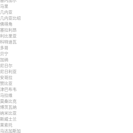
塞内加尔
马里
几内亚
几内亚比绍
佛得角
塞拉利昂
利比里亚
科特迪瓦
多哥
贝宁
加纳
尼日尔
尼日利亚
安哥拉
赞比亚
津巴布韦
马拉维
莫桑比克
博茨瓦纳
纳米比亚
斯威士兰
莱索托
马达加斯加