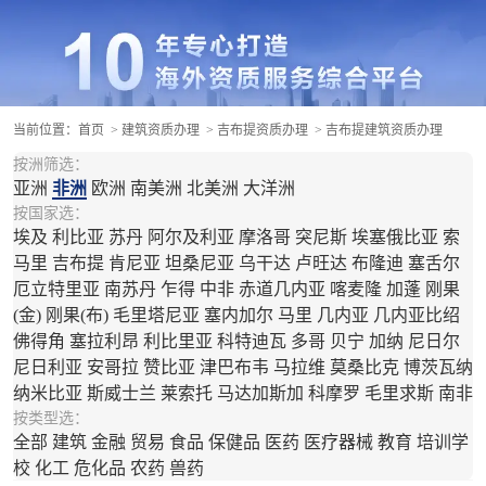
当前位置：
首页
>
建筑资质办理
>
吉布提资质办理
> 吉布提建筑资质办理
按洲筛选：
亚洲
非洲
欧洲
南美洲
北美洲
大洋洲
按国家选：
埃及
利比亚
苏丹
阿尔及利亚
摩洛哥
突尼斯
埃塞俄比亚
索
马里
吉布提
肯尼亚
坦桑尼亚
乌干达
卢旺达
布隆迪
塞舌尔
厄立特里亚
南苏丹
乍得
中非
赤道几内亚
喀麦隆
加蓬
刚果
(金)
刚果(布)
毛里塔尼亚
塞内加尔
马里
几内亚
几内亚比绍
佛得角
塞拉利昂
利比里亚
科特迪瓦
多哥
贝宁
加纳
尼日尔
尼日利亚
安哥拉
赞比亚
津巴布韦
马拉维
莫桑比克
博茨瓦纳
纳米比亚
斯威士兰
莱索托
马达加斯加
科摩罗
毛里求斯
南非
按类型选：
全部
建筑
金融
贸易
食品
保健品
医药
医疗器械
教育
培训学
校
化工
危化品
农药
兽药