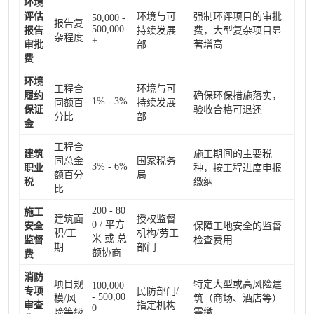
环境
评估
环境与可
强制环评项目的审批
50,000 -
报告复
500,000
报告
持续发展
费，大型复杂项目显
杂程度
+
审批
部
著增高
费
环境
工程合
环境与可
履约
确保环保措施落实，
1% - 3%
同额百
持续发展
保证
验收合格可退还
分比
部
金
工程合
建筑
施工期间的主要税
同总金
国家税务
3% - 6%
职业
种，按工程进度申报
额百分
局
税
缴纳
比
200 - 80
施工
建筑面
授权监督
0 / 平方
安全
保障工地安全的监督
积/工
机构/劳工
米 或 总
监督
检查费用
期
部门
额协商
费
消防
项目规
特定大型或高风险建
100,000
专项
民防部门/
- 500,00
模/风
筑（商场、酒店等）
审查
指定机构
0
险等级
需缴