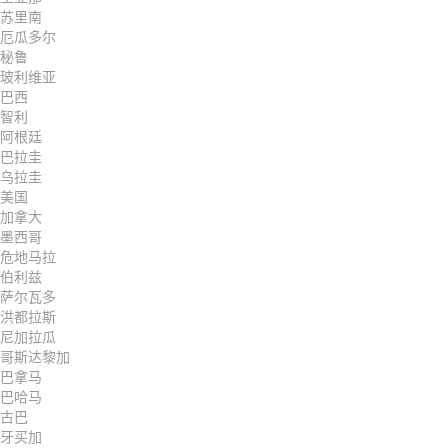
苏里南
厄瓜多尔
秘鲁
玻利维亚
巴西
智利
阿根廷
巴拉圭
乌拉圭
美国
加拿大
墨西哥
危地马拉
伯利兹
萨尔瓦多
洪都拉斯
尼加拉瓜
哥斯达黎加
巴拿马
巴哈马
古巴
牙买加