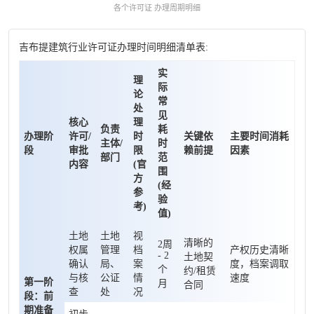
各个许可证 办理周期明细
吉布提建筑行业许可证办理时间明细清单表:
实
理
际
论
常
处
见
核心
理
负责
耗
办理阶
许可/
时
关键依
主要时间消耗
主体/
时
段
审批
限
赖前提
因素
部门
范
内容
(官
围
方
(经
参
验
考)
值)
土地
土地
视
清晰的
2周
权属
管理
档
产权历史清晰
- 2
土地契
确认
局、
案
度，档案调取
个
约/租赁
与核
公证
情
速度
第一阶
月
合同
查
处
况
段：前
期准备